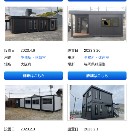
設置日
2023.4.6
設置日
2023.3.20
用途
事務所・休憩室
用途
事務所・休憩室
場所
大阪府
場所
福岡県粕屋郡
詳細はこちら
詳細はこちら
設置日
2023.2.3
設置日
2023.2.1