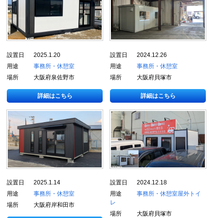
設置日
2025.1.20
設置日
2024.12.26
用途
事務所・休憩室
用途
事務所・休憩室
場所
大阪府泉佐野市
場所
大阪府貝塚市
詳細はこちら
詳細はこちら
設置日
2025.1.14
設置日
2024.12.18
用途
事務所・休憩室
用途
事務所・休憩室
屋外トイ
レ
場所
大阪府岸和田市
場所
大阪府貝塚市