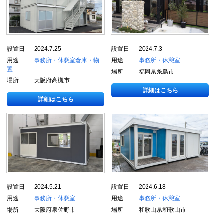
設置日
2024.7.25
設置日
2024.7.3
用途
事務所・休憩室
倉庫・物
用途
事務所・休憩室
置
場所
福岡県糸島市
場所
大阪府高槻市
詳細はこちら
詳細はこちら
設置日
2024.5.21
設置日
2024.6.18
用途
事務所・休憩室
用途
事務所・休憩室
場所
大阪府泉佐野市
場所
和歌山県和歌山市