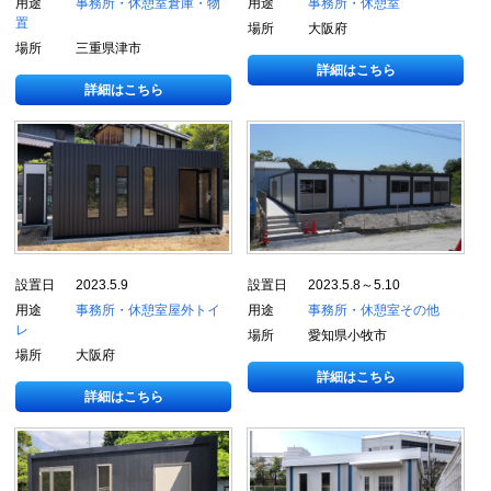
用途
事務所・休憩室
倉庫・物
用途
事務所・休憩室
置
場所
大阪府
場所
三重県津市
詳細はこちら
詳細はこちら
設置日
2023.5.9
設置日
2023.5.8～5.10
用途
事務所・休憩室
屋外トイ
用途
事務所・休憩室
その他
レ
場所
愛知県小牧市
場所
大阪府
詳細はこちら
詳細はこちら