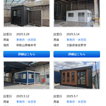
設置日
2025.5.29
設置日
2025.5.14
用途
事務所・休憩室
用途
事務所・休憩室
場所
和歌山県橋本市
場所
大阪府泉佐野市
詳細はこちら
詳細はこちら
設置日
2025.5.12
設置日
2025.5.7
用途
事務所・休憩室
用途
事務所・休憩室