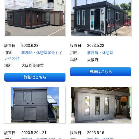
設置日
2023.6.28
設置日
2023.5.22
用途
事務所・休憩室
屋外トイ
用途
事務所・休憩室
レ
その他
場所
大阪府
場所
大阪府高槻市
詳細はこちら
詳細はこちら
設置日
2023.5.20～21
設置日
2023.5.16