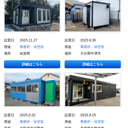
設置日
2025.11.27
設置日
2025.9.30
用途
事務所・休憩室
用途
事務所・休憩室
場所
佐賀県
場所
大分県中津市
詳細はこちら
詳細はこちら
設置日
2025.9.25
設置日
2025.9.25
用途
事務所・休憩室
用途
事務所・休憩室