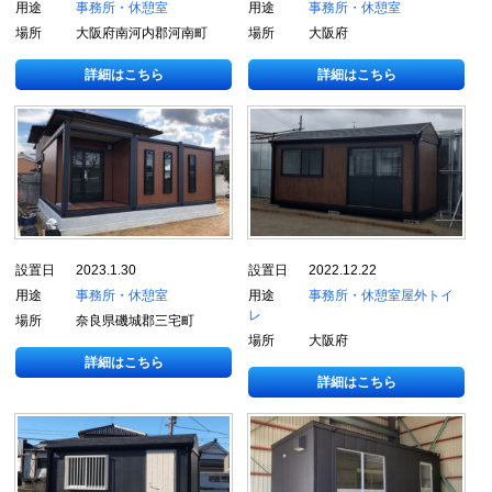
用途
事務所・休憩室
用途
事務所・休憩室
場所
大阪府南河内郡河南町
場所
大阪府
詳細はこちら
詳細はこちら
設置日
2023.1.30
設置日
2022.12.22
用途
事務所・休憩室
用途
事務所・休憩室
屋外トイ
レ
場所
奈良県磯城郡三宅町
場所
大阪府
詳細はこちら
詳細はこちら