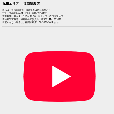
九州エリア 福岡飯塚店
展示場 〒820-0088 福岡県飯塚市弁分15-11
TEL：094-852-4481 FAX 094-852-4482
営業時間 月～金 8:45～17:30 ※土・日・祝日は定休日
古物商許可番号 福岡県公安委員会 第901141410010号
※繋がらない場合は、福岡糸島店：092-331-1012 まで