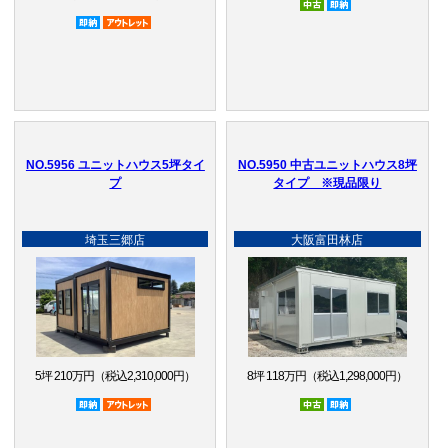
即納品
アウトレット品
NO.5956 ユニットハウス5坪タイ
NO.5950 中古ユニットハウス8坪
プ
タイプ ※現品限り
埼玉三郷店
大阪富田林店
5坪 210万円（税込2,310,000円）
8坪 118万円（税込1,298,000円）
即納品
アウトレット品
中古
即納品