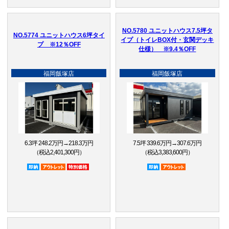
NO.5780 ユニットハウス7.5坪タ
NO.5774 ユニットハウス6坪タイ
イプ（トイレBOX付・玄関デッキ
プ ※12％OFF
仕様） ※9.4％OFF
福岡飯塚店
福岡飯塚店
6.3坪 248.2万円→218.3万円
7.5坪 339.6万円→307.6万円
（税込2,401,300円）
（税込3,383,600円）
即納品
アウトレット品
特別価格
即納品
アウトレット品