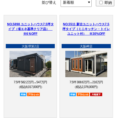
並び替え
即納
NO.5898 ユニットハウス7.5坪タ
NO.5511 新古ユニットハウス7.5
イプ（省エネ基準クリア品）
坪タイプ（ミニキッチン・トイレ
※6％OFF
ユニット付） ※30%OFF
大阪堺第2店
大阪岬店
7.5坪 582.2万円→547万円
7.5坪 308.6万円→216万円
（税込6,017,000円）
（税込2,376,000円）
即納品
アウトレット品
即納品
アウトレット品
大幅値下