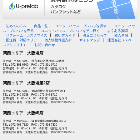
初めての方へ
商品一覧
ユニットハウス・プレハブを探す
ユニットハウ
ス・プレハブを売る
ユニットハウス・プレハブを見に行く
よくある質問
リフォーム・カスタマイズ
買い方ガイド
設置に当たって
導入事例
配送費・対応エリア
個人情報保護方針
サイトマップ
運営会社（スペー
スクリエイト）
お問い合わせ
関西エリア 大阪堺店
展示場 〒587-0051 堺市美原区北余部192番地
TEL：072-361-6700 FAX：072-361-6710
営業時間 9：00～17：00 ※日曜・祝日は定休日
古物商許可番号 大阪府公安委員会 第622062004356号
関西エリア 大阪堺第2店
展示場 〒587-0041 大阪府堺市美原区菅生79-1
TEL：072-349-8558 FAX：072-349-8710
営業時間 9：00～17：00 ※日曜・祝日は定休日
古物商許可番号 大阪府公安委員会 第622062004356号
関西エリア 大阪岬店
展示場 〒599-0301 阪府泉南郡岬町淡輪1149-3
TEL：072-468-7320 FAX：072-468-7330
営業時間 9：00～17：00 ※日曜・祝日は定休日
古物商許可番号 大阪府公安委員会 第622062004356号