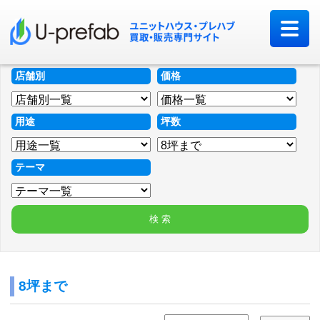
店舗別
価格
用途
坪数
テーマ
8坪まで