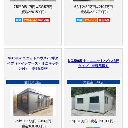
7.5坪 265.1万円→233.5万円
6.3坪 243.9万円→210.7万円
（税込2,568,500円）
（税込込2,317,700円）
即納品
アウトレット品
特別価格
即納品
アウトレット品
特別価格
NO.5867 ユニットハウス7.5坪タ
NO.5965 中古ユニットハウス8坪
イプ（トイレブース・ミニキッチ
タイプ ※現品限り
ン付） ※9％OFF
愛知犬山店
大阪富田林店
7.5坪 307.7万円→280万円
8坪 118万円（税込1,298,000円）
（税込3,080,000円）
中古
即納品