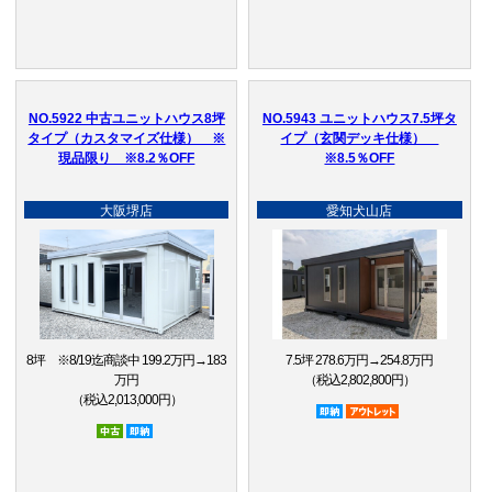
NO.5922 中古ユニットハウス8坪
NO.5943 ユニットハウス7.5坪タ
タイプ（カスタマイズ仕様） ※
イプ（玄関デッキ仕様）
現品限り ※8.2％OFF
※8.5％OFF
大阪堺店
愛知犬山店
8坪 ※8/19迄商談中 199.2万円→183
7.5坪 278.6万円→254.8万円
万円
（税込2,802,800円）
（税込2,013,000円）
即納品
アウトレット品
中古
即納品