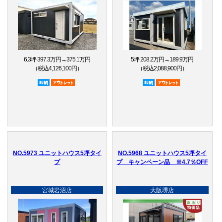
6.3坪 397.3万円→375.1万円
5坪 208.2万円→189.9万円
（税込4,126,100円）
（税込2,088,900円）
即納品
アウトレット品
即納品
アウトレット品
NO.5973 ユニットハウス5坪タイ
NO.5968 ユニットハウス5坪タイ
プ
プ キャンペーン品 ※4.7％OFF
宮城岩沼店
大阪堺店