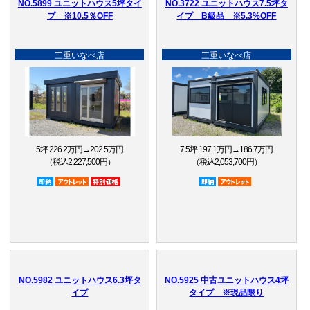
NO.5899 ユニットハウス5坪タイ
NO.3722 ユニットハウス7.5坪タ
プ ※10.5％OFF
イプ B級品 ※5.3%OFF
三重いなべ店
三重いなべ店
5坪 226.2万円→202.5万円
7.5坪 197.1万円→186.7万円
（税込2,227,500円）
（税込2,053,700円）
即納品
アウトレット品
特別価格
即納品
アウトレット品
NO.5982 ユニットハウス6.3坪タ
NO.5925 中古ユニットハウス4坪
イプ
タイプ ※現品限り