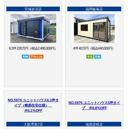
宮城岩沼店
福岡飯塚店
6.3坪 226万円（税込2,486,000円）
4坪 40万円（税込440,000円）
即納品
アウトレット品
中古
即納品
NO.5978 ユニットハウス6.3坪タ
NO.5976 ユニットハウス5坪タイ
イプ（簡易住宅仕様）
プ ※8.8%OFF
※6.1%OFF
大阪堺第2店
滋賀彦根店