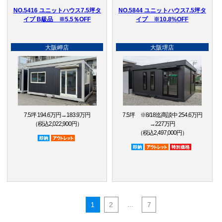
NO.5416 ユニットハウス7.5坪タ
NO.5844 ユニットハウス7.5坪タ
イプ B級品 ※5.5％OFF
イプ ※10.8%OFF
大阪岬店
大阪堺店
7.5坪 194.6万円→183.9万円
7.5坪 ※8/18迄商談中 254.6万円
（税込2,022,900円）
→227万円
（税込2,497,000円）
即納品
アウトレット品
即納品
アウトレット品
特別価格
...
1
2
7