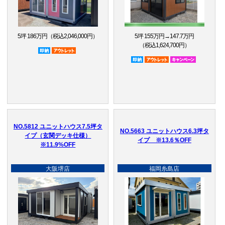
5坪 186万円（税込2,046,000円）
5坪 155万円→147.7万円
（税込1,624,700円）
即納品
アウトレット品
即納品
アウトレット品
キャンペ
NO.5812 ユニットハウス7.5坪タ
NO.5663 ユニットハウス6.3坪タ
イプ（玄関デッキ仕様）
イプ ※13.6％OFF
※11.9%OFF
大阪堺店
福岡糸島店