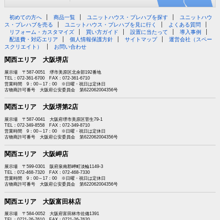
初めての方へ
商品一覧
ユニットハウス・プレハブを探す
ユニットハウ
ス・プレハブを売る
ユニットハウス・プレハブを見に行く
よくある質問
リフォーム・カスタマイズ
買い方ガイド
設置に当たって
導入事例
配送費・対応エリア
個人情報保護方針
サイトマップ
運営会社（スペー
スクリエイト）
お問い合わせ
関西エリア 大阪堺店
展示場 〒587-0051 堺市美原区北余部192番地
TEL：072-361-6700 FAX：072-361-6710
営業時間 9：00～17：00 ※日曜・祝日は定休日
古物商許可番号 大阪府公安委員会 第622062004356号
関西エリア 大阪堺第2店
展示場 〒587-0041 大阪府堺市美原区菅生79-1
TEL：072-349-8558 FAX：072-349-8710
営業時間 9：00～17：00 ※日曜・祝日は定休日
古物商許可番号 大阪府公安委員会 第622062004356号
関西エリア 大阪岬店
展示場 〒599-0301 阪府泉南郡岬町淡輪1149-3
TEL：072-468-7320 FAX：072-468-7330
営業時間 9：00～17：00 ※日曜・祝日は定休日
古物商許可番号 大阪府公安委員会 第622062004356号
関西エリア 大阪富田林店
展示場 〒584-0052 大阪府富田林市佐備1391
TEL：0721-26-7610 FAX：0721-26-7620