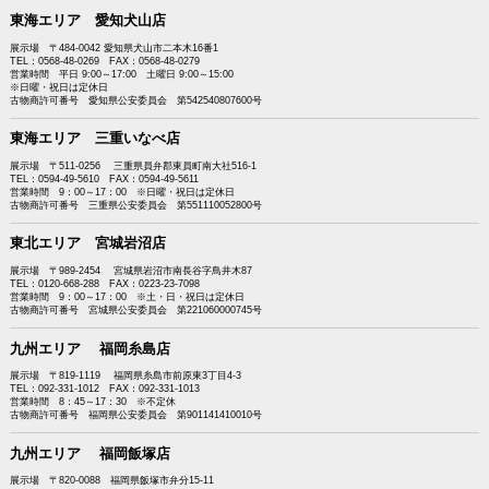
東海エリア 愛知犬山店
展示場 〒484-0042 愛知県犬山市二本木16番1
TEL：0568-48-0269 FAX：0568-48-0279
営業時間 平日 9:00～17:00 土曜日 9:00～15:00
※日曜・祝日は定休日
古物商許可番号 愛知県公安委員会 第542540807600号
東海エリア 三重いなべ店
展示場 〒511-0256 三重県員弁郡東員町南大社516-1
TEL：0594-49-5610 FAX：0594-49-5611
営業時間 9：00～17：00 ※日曜・祝日は定休日
古物商許可番号 三重県公安委員会 第551110052800号
東北エリア 宮城岩沼店
展示場 〒989-2454 宮城県岩沼市南長谷字鳥井木87
TEL：0120-668-288 FAX：0223-23-7098
営業時間 9：00～17：00 ※土・日・祝日は定休日
古物商許可番号 宮城県公安委員会 第221060000745号
九州エリア 福岡糸島店
展示場 〒819-1119 福岡県糸島市前原東3丁目4-3
TEL：092-331-1012 FAX：092-331-1013
営業時間 8：45～17：30 ※不定休
古物商許可番号 福岡県公安委員会 第901141410010号
九州エリア 福岡飯塚店
展示場 〒820-0088 福岡県飯塚市弁分15-11