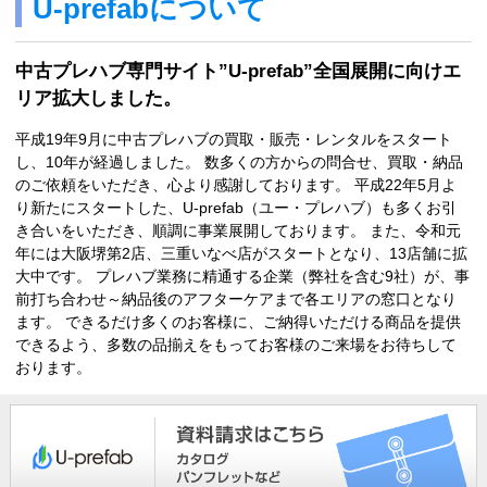
U-prefabについて
中古プレハブ専門サイト”U-prefab”全国展開に向けエ
リア拡大しました。
平成19年9月に中古プレハブの買取・販売・レンタルをスタート
し、10年が経過しました。 数多くの方からの問合せ、買取・納品
のご依頼をいただき、心より感謝しております。 平成22年5月よ
り新たにスタートした、U-prefab（ユー・プレハブ）も多くお引
き合いをいただき、順調に事業展開しております。 また、令和元
年には大阪堺第2店、三重いなべ店がスタートとなり、13店舗に拡
大中です。 プレハブ業務に精通する企業（弊社を含む9社）が、事
前打ち合わせ～納品後のアフターケアまで各エリアの窓口となり
ます。 できるだけ多くのお客様に、ご納得いただける商品を提供
できるよう、多数の品揃えをもってお客様のご来場をお待ちして
おります。