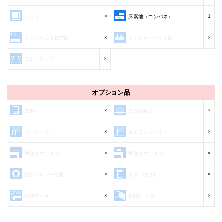
×
1
ガラリ
床素地（コンパネ）
×
×
クッションフロア貼
タイルカーペット貼
×
フローリング
オプション品
×
×
窓網戸
窓用面格子
×
×
窓シャッター
出入口シャッター
×
×
内部カウンター
外部カウンター
×
×
温水シャワー便座
出入口ひさし
×
×
玄関デッキ
鼻隠し（面）