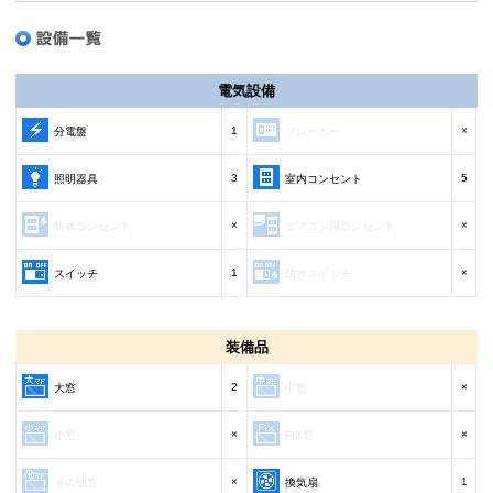
電気設備
1
×
分電盤
ブレーカー
3
5
照明器具
室内コンセント
×
×
防水コンセント
エアコン用コンセント
1
×
スイッチ
防水スイッチ
装備品
2
×
大窓
中窓
×
×
小窓
FIX窓
×
1
その他窓
換気扇