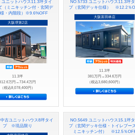
78 ユニットハウス11.3坪タイ
NO.5733 ユニットハウス11.3坪
建て（ミニキッチン付・玄関デ
プ（玄関デッキ仕様） ※12.2％O
様・内階段）※9.6%OFF
大阪富田林店
大阪堺第2店
即納品
アウトレッ
特別
即納品
アウトレット品
11.3坪
11.3坪
381万円→334.6万円
812.6万円→734.4万円
（税込3,680,600円）
（税込8,078,400円）
50 中古ユニットハウス8坪タイ
NO.5649 ユニットハウス15.1坪
プ ※現品限り
プ（玄関デッキ仕様・トイレブー
ミニキッチン付） ※12.5％OF