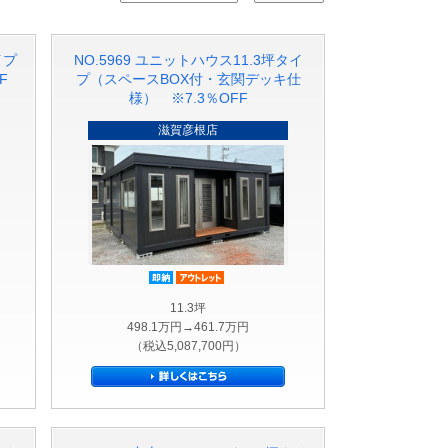
イプ
NO.5969 ユニットハウス11.3坪タイ
F
プ（スペースBOX付・玄関デッキ仕
様） ※7.3％OFF
滋賀彦根店
ット品
即納品
アウトレット品
11.3坪
498.1万円→461.7万円
（税込5,087,700円）