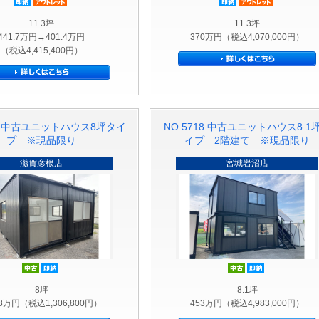
即納品
アウトレット品
即納品
アウトレ
11.3坪
11.3坪
441.7万円→401.4万円
370万円（税込4,070,000円）
（税込4,415,400円）
40 中古ユニットハウス8坪タイ
NO.5718 中古ユニットハウス8.1
プ ※現品限り
イプ 2階建て ※現品限り
滋賀彦根店
宮城岩沼店
中古
即納品
中古
即納品
8坪
8.1坪
.8万円（税込1,306,800円）
453万円（税込4,983,000円）