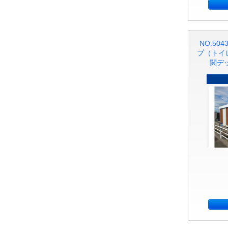
NO.50
プ（トイ
関デッ