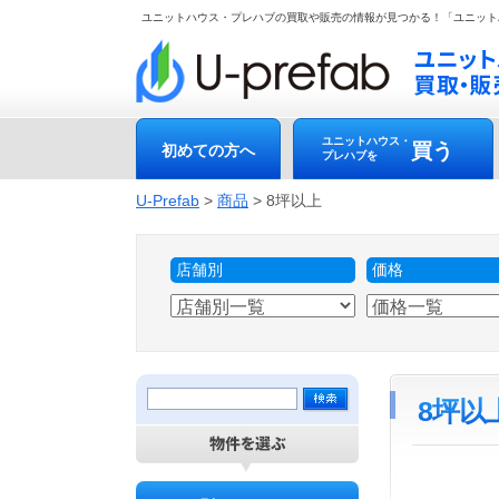
ユニットハウス・プレハブの買取や販売の情報が見つかる！「ユニット
ユニットハウス・
買う
初めての方へ
プレハブを
U-Prefab
>
商品
>
8坪以上
店舗別
価格
8坪以