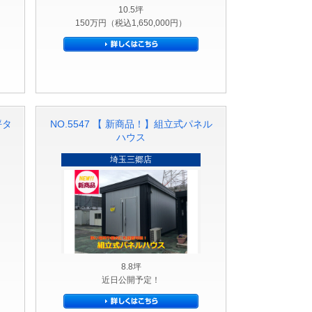
ット品
10.5坪
150万円（税込1,650,000円）
坪タ
NO.5547 【 新商品！】組立式パネル
ハウス
埼玉三郷店
8.8坪
近日公開予定！