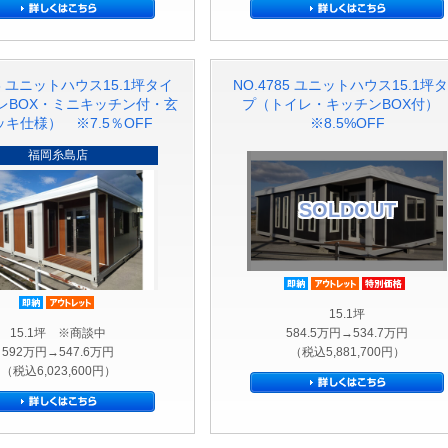
43 ユニットハウス15.1坪タイ
NO.4785 ユニットハウス15.1坪
レBOX・ミニキッチン付・玄
プ（トイレ・キッチンBOX付
キ仕様） ※7.5％OFF
※8.5%OFF
福岡糸島店
SOLDOUT
即納品
アウトレッ
特別
即納品
アウトレット品
15.1坪
15.1坪 ※商談中
584.5万円→534.7万円
592万円→547.6万円
（税込5,881,700円）
（税込6,023,600円）