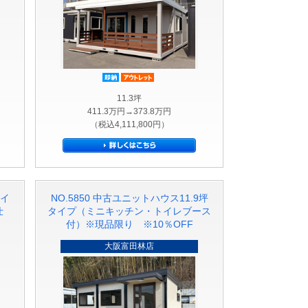
ト品
価格
即納品
アウトレット品
11.3坪
411.3万円→373.8万円
（税込4,111,800円）
タイ
NO.5850 中古ユニットハウス11.9坪
仕
タイプ（ミニキッチン・トイレブース
付）※現品限り ※10％OFF
大阪富田林店