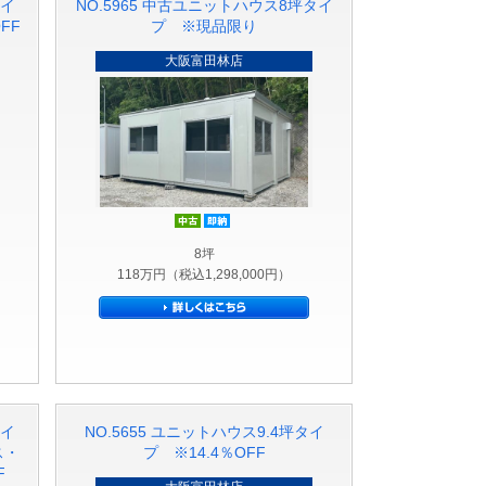
タイ
NO.5965 中古ユニットハウス8坪タイ
FF
プ ※現品限り
大阪富田林店
ト品
価格
中古
即納品
8坪
118万円（税込1,298,000円）
タイ
NO.5655 ユニットハウス9.4坪タイ
ス・
プ ※14.4％OFF
F