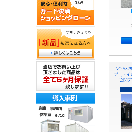
NO.58
プ（トイ
玄関デ