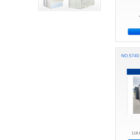
NO.57
118