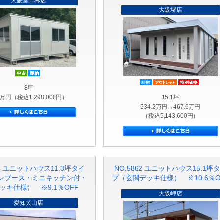
大阪富田林店
大阪堺店
中古
即納品
即納品
アウトレッ
特別
8坪
8万円（税込1,298,000円）
15.1坪
534.2万円→467.6万円
（税込5,143,600円）
34 ユニットハウス11.3坪タイ
NO.5862 ユニットハウス15.1坪
レブース・ミニキッチン付・
プ（玄関デッキ仕様） ※10.6％O
ッキ仕様） ※9.1％OFF
大阪岬店
愛知犬山店