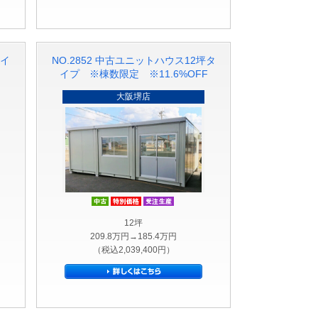
タイ
NO.2852 中古ユニットハウス12坪タ
）
イプ ※棟数限定 ※11.6%OFF
大阪堺店
ト品
価格
中古
特別価格
受注生産品
12坪
209.8万円→185.4万円
（税込2,039,400円）