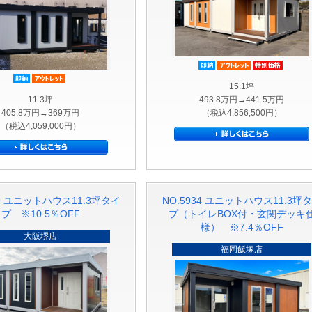
即納品
アウトレッ
特別
即納品
アウトレット品
15.1坪
11.3坪
493.8万円→441.5万円
405.8万円→369万円
（税込4,856,500円）
（税込4,059,000円）
39 ユニットハウス11.3坪タイ
NO.5934 ユニットハウス11.3坪
プ ※10.5％OFF
プ（トイレBOX付・玄関デッキ
様） ※7.4％OFF
大阪堺店
福岡飯塚店