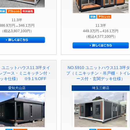
即納品
アウトレット品
特別価格
即納品
アウトレ
11.3坪
386.9万円→346.1万円
11.3坪
（税込3,807,100円）
449.3万円→416.1万円
（税込4,577,100円）
29 ユニットハウス11.3坪タイ
NO.5910 ユニットハウス11.3坪
レブース・ミニキッチン付・
プ（ミニキッチン・吊戸棚・トイ
ッキ仕様） ※9.1％OFF
ース付・玄関デッキ仕様）
愛知犬山店
埼玉三郷店