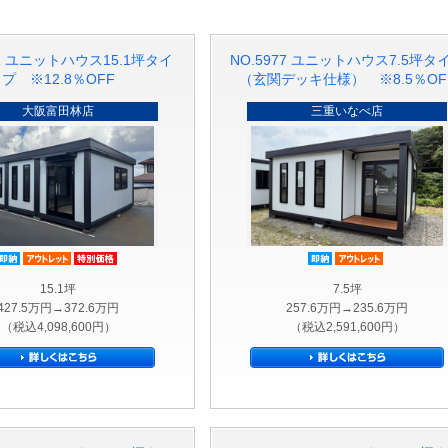
21 ユニットハウス15.1坪タイ
NO.5977 ユニットハウス7.5坪タ
プ ※12.8％OFF
（玄関デッキ仕様） ※8.5％OF
大阪富田林店
三重いなべ店
即納品
アウトレット品
特別価格
即納品
アウトレ
15.1坪
7.5坪
427.5万円→372.6万円
257.6万円→235.6万円
（税込4,098,600円）
（税込2,591,600円）