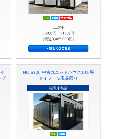
ット品
中古
即納品
特別価格
11.9坪
350万円→315万円
（税込3,465,000円）
タイ
NO.5906 中古ユニットハウス10.5坪
レブ
タイプ ※現品限り
福岡糸島店
中古
即納品