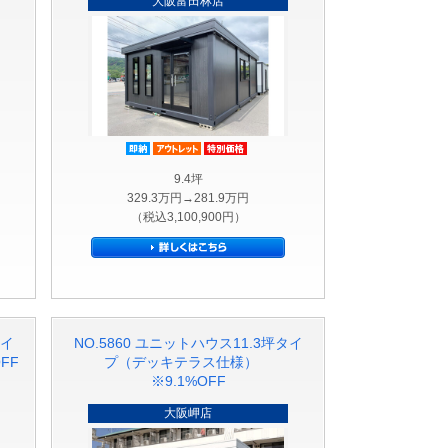
大阪富田林店
即納品
アウトレット品
特別価格
ト品
価格
9.4坪
329.3万円→281.9万円
（税込3,100,900円）
タイ
NO.5860 ユニットハウス11.3坪タイ
FF
プ（デッキテラス仕様）
※9.1%OFF
大阪岬店