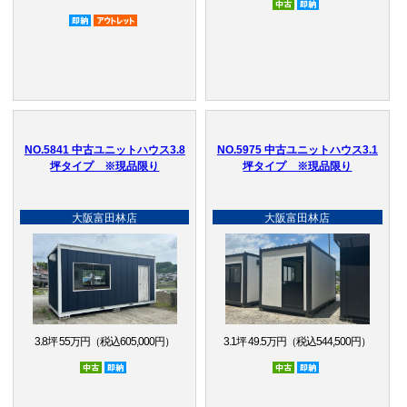
即納品
アウトレット品
NO.5841 中古ユニットハウス3.8
NO.5975 中古ユニットハウス3.1
坪タイプ ※現品限り
坪タイプ ※現品限り
大阪富田林店
大阪富田林店
3.8坪 55万円（税込605,000円）
3.1坪 49.5万円（税込544,500円）
中古
即納品
中古
即納品