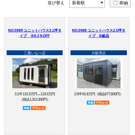
並び替え
即納
NO.5989 ユニットハウス3.1坪タ
NO.5988 ユニットハウス2.5坪タ
イプ ※9.3％OFF
イプ B級品
三重いなべ店
大阪堺店
3.1坪 131.5万円→119.3万円
2.5坪 61.6万円（税込677,600円）
（税込1,312,300円）
即納品
アウトレット品
即納品
アウトレット品