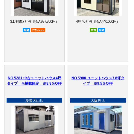
3.1坪 90.7万円（税込997,700円）
4坪 40万円（税込440,000円）
即納品
アウトレット品
中古
即納品
NO.5281 中古ユニットハウス4坪
NO.5980 ユニットハウス3.8坪タ
タイプ ※棟数限定 ※8.8％OFF
イプ ※9.5％OFF
愛知犬山店
大阪岬店