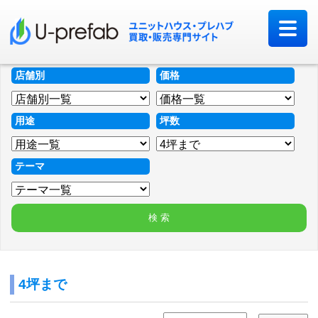
店舗別
価格
用途
坪数
テーマ
4坪まで