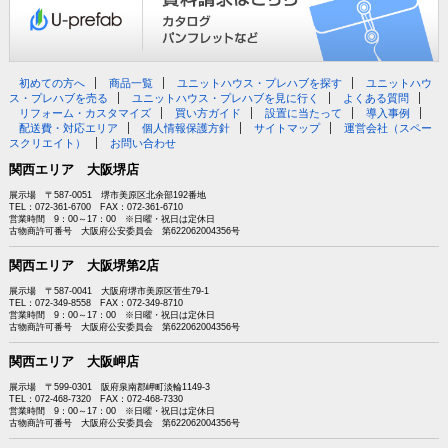
初めての方へ
商品一覧
ユニットハウス・プレハブを探す
ユニットハウ
ス・プレハブを売る
ユニットハウス・プレハブを見に行く
よくある質問
リフォーム・カスタマイズ
買い方ガイド
設置に当たって
導入事例
配送費・対応エリア
個人情報保護方針
サイトマップ
運営会社（スペー
スクリエイト）
お問い合わせ
関西エリア 大阪堺店
展示場 〒587-0051 堺市美原区北余部192番地
TEL：072-361-6700 FAX：072-361-6710
営業時間 9：00～17：00 ※日曜・祝日は定休日
古物商許可番号 大阪府公安委員会 第622062004356号
関西エリア 大阪堺第2店
展示場 〒587-0041 大阪府堺市美原区菅生79-1
TEL：072-349-8558 FAX：072-349-8710
営業時間 9：00～17：00 ※日曜・祝日は定休日
古物商許可番号 大阪府公安委員会 第622062004356号
関西エリア 大阪岬店
展示場 〒599-0301 阪府泉南郡岬町淡輪1149-3
TEL：072-468-7320 FAX：072-468-7330
営業時間 9：00～17：00 ※日曜・祝日は定休日
古物商許可番号 大阪府公安委員会 第622062004356号