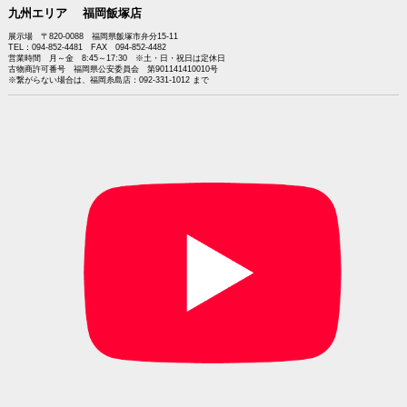
九州エリア 福岡飯塚店
展示場 〒820-0088 福岡県飯塚市弁分15-11
TEL：094-852-4481 FAX 094-852-4482
営業時間 月～金 8:45～17:30 ※土・日・祝日は定休日
古物商許可番号 福岡県公安委員会 第901141410010号
※繋がらない場合は、福岡糸島店：092-331-1012 まで