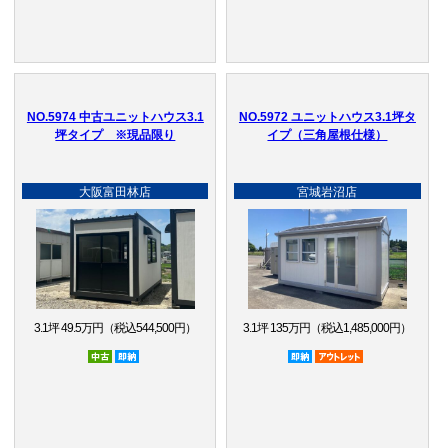
NO.5974 中古ユニットハウス3.1
NO.5972 ユニットハウス3.1坪タ
坪タイプ ※現品限り
イプ（三角屋根仕様）
大阪富田林店
宮城岩沼店
3.1坪 49.5万円（税込544,500円）
3.1坪 135万円（税込1,485,000円）
中古
即納品
即納品
アウトレット品