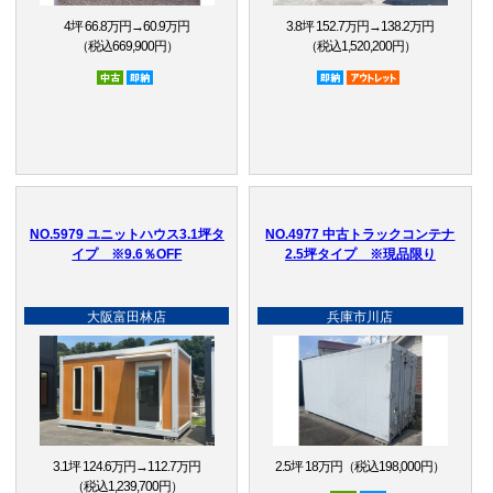
4坪 66.8万円→60.9万円
3.8坪 152.7万円→138.2万円
（税込669,900円）
（税込1,520,200円）
中古
即納品
即納品
アウトレット品
NO.5979 ユニットハウス3.1坪タ
NO.4977 中古トラックコンテナ
イプ ※9.6％OFF
2.5坪タイプ ※現品限り
大阪富田林店
兵庫市川店
3.1坪 124.6万円→112.7万円
2.5坪 18万円（税込198,000円）
（税込1,239,700円）
中古
即納品