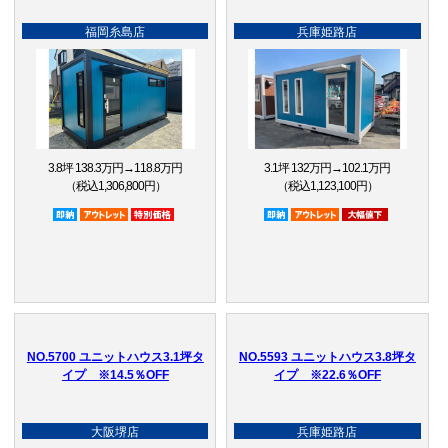
福岡糸島店
兵庫姫路店
3.8坪 138.3万円→118.8万円
3.1坪 132万円→102.1万円
（税込1,306,800円）
（税込1,123,100円）
即納品
アウトレット品
特別価格
即納品
アウトレット品
大幅値下
NO.5700 ユニットハウス3.1坪タ
NO.5593 ユニットハウス3.8坪タ
イプ ※14.5％OFF
イプ ※22.6％OFF
大阪堺店
兵庫姫路店