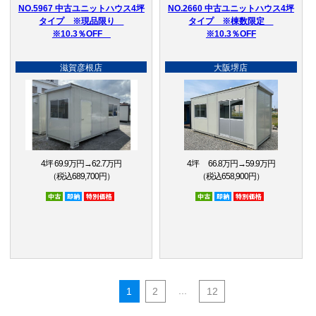
NO.5967 中古ユニットハウス4坪
NO.2660 中古ユニットハウス4坪
タイプ ※現品限り
タイプ ※棟数限定
※10.3％OFF
※10.3％OFF
滋賀彦根店
大阪堺店
4坪 69.9万円→62.7万円
4坪 66.8万円→59.9万円
（税込689,700円）
（税込658,900円）
中古
即納品
特別価格
中古
即納品
特別価格
...
1
2
12