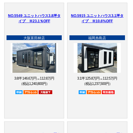
NO.5549 ユニットハウス3.8坪タ
NO.5915 ユニットハウス3.1坪タ
イプ ※23.1％OFF
イプ ※10.6%OFF
大阪富田林店
福岡糸島店
3.8坪 146.6万円→112.8万円
3.1坪 125.8万円→112.5万円
（税込1,240,800円）
（税込1,237,500円）
即納品
アウトレット品
大幅値下
即納品
アウトレット品
特別価格