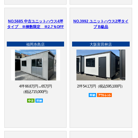
NO.5685 中古ユニットハウス4坪
NO.3992 ユニットハウス2坪タイ
タイプ ※棟数限定 ※2.7％OFF
プ B級品
福岡糸島店
大阪富田林店
4坪 66.8万円→65万円
2坪 54.1万円（税込595,100円）
（税込715,000円）
即納品
アウトレット品
中古
即納品