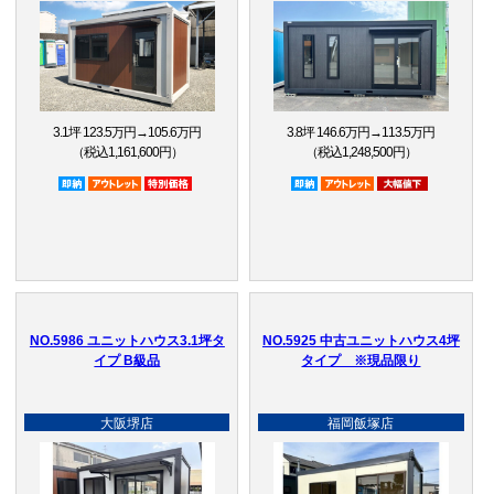
3.1坪 123.5万円→105.6万円
3.8坪 146.6万円→113.5万円
（税込1,161,600円）
（税込1,248,500円）
即納品
アウトレット品
特別価格
即納品
アウトレット品
大幅値下
NO.5986 ユニットハウス3.1坪タ
NO.5925 中古ユニットハウス4坪
イプ B級品
タイプ ※現品限り
大阪堺店
福岡飯塚店