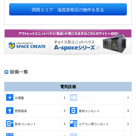
関西エリア 滋賀彦根店の物件を見る
電気設備
1
×
分電盤
ブレーカー
2
3
照明器具
室内コンセント
1
1
防水コンセント
エアコン用コンセント