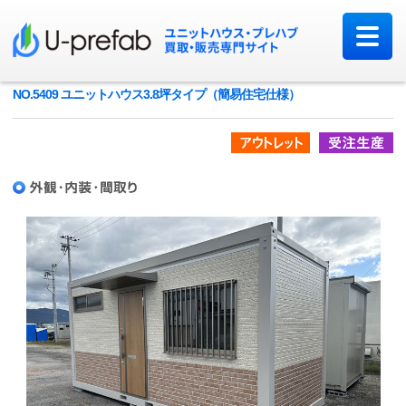
NO.5409 ユニットハウス3.8坪タイプ（簡易住宅仕様）
アウトレット品
受