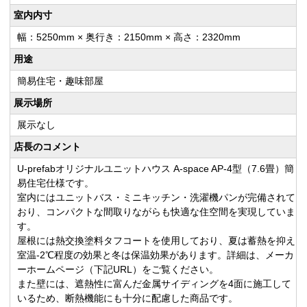
室内内寸
幅：5250mm × 奥行き：2150mm × 高さ：2320mm
用途
簡易住宅・趣味部屋
展示場所
展示なし
店長のコメント
U-prefabオリジナルユニットハウス A-space AP-4型（7.6畳）簡
易住宅仕様です。
室内にはユニットバス・ミニキッチン・洗濯機パンが完備されて
おり、コンパクトな間取りながらも快適な住空間を実現していま
す。
屋根には熱交換塗料タフコートを使用しており、夏は蓄熱を抑え
室温-2℃程度の効果と冬は保温効果があります。詳細は、メーカ
ーホームページ（下記URL）をご覧ください。
また壁には、遮熱性に富んだ金属サイディングを4面に施工して
いるため、断熱機能にも十分に配慮した商品です。