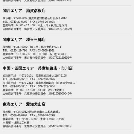
古物商許可番号 大阪府公安委員会 第622062004356号
関西エリア 滋賀彦根店
展示場 〒529-1234 滋賀県愛知郡愛荘町安孫子701-1
TEL：0749-20-6092 FAX：0749-20-6024
営業時間 9：00～17：00 ※土・日・祝日は定休日
古物商許可番号 滋賀県公安委員会 第60109R070032号
関東エリア 埼玉三郷店
展示場 〒341-0022 埼玉県三郷市大広戸921-1
TEL：0120-119-780 FAX：03-6666-4661
営業時間 10：00～17：00 ※日曜・祝日は定休日
古物商許可番号 東京都公安委員会 第307722120256号
中国・四国エリア 兵庫姫路店・市川店
姫路展示場 〒671-0101 兵庫県姫路市大塩町 2108
TEL：079-280-3916 FAX：079-280-3926
市川展示場 〒679-2313 兵庫県神崎郡市川町西田中498-1
TEL：079-280-3916 FAX 079-245-0044
営業時間 9：00～17：00 ※日曜・祝日は定休日
古物商許可番号 兵庫県公安委員会 第631551000046号
東海エリア 愛知犬山店
展示場 〒484-0042 愛知県犬山市二本木16番1
TEL：0568-48-0269 FAX：0568-48-0279
営業時間 平日 9:00～17:00 土曜日 9:00～15:00
※日曜・祝日は定休日
古物商許可番号 愛知県公安委員会 第542540807600号