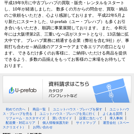
平成19年9月に中古プレハブの買取・販売・レンタルをスタート
し、10年が経過しました。 数多くの方からの問合せ、買取・納品
のご依頼をいただき、心より感謝しております。 平成22年5月よ
り新たにスタートした、U-prefab（ユー・プレハブ）も多くお引
き合いをいただき、順調に事業展開しております。 また、令和元
年には大阪堺第2店、三重いなべ店がスタートとなり、13店舗に拡
大中です。 プレハブ業務に精通する企業（弊社を含む9社）が、事
前打ち合わせ～納品後のアフターケアまで各エリアの窓口となり
ます。 できるだけ多くのお客様に、ご納得いただける商品を提供
できるよう、多数の品揃えをもってお客様のご来場をお待ちして
おります。
初めての方へ
商品一覧
ユニットハウス・プレハブを探す
ユニットハウ
ス・プレハブを売る
ユニットハウス・プレハブを見に行く
よくある質問
リフォーム・カスタマイズ
買い方ガイド
設置に当たって
導入事例
配送費・対応エリア
個人情報保護方針
サイトマップ
運営会社（スペー
スクリエイト）
お問い合わせ