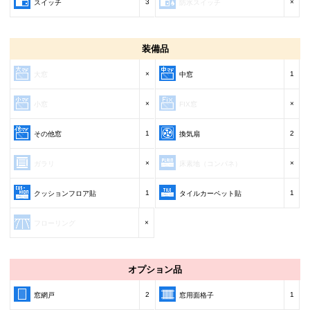
3
×
スイッチ
防水スイッチ
装備品
×
1
大窓
中窓
×
×
小窓
FIX窓
1
2
その他窓
換気扇
×
×
ガラリ
床素地（コンパネ）
1
1
クッションフロア貼
タイルカーペット貼
×
フローリング
オプション品
2
1
窓網戸
窓用面格子