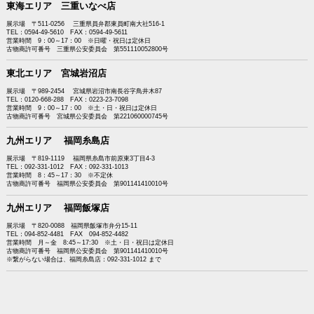
東海エリア 三重いなべ店
展示場 〒511-0256 三重県員弁郡東員町南大社516-1
TEL：0594-49-5610 FAX：0594-49-5611
営業時間 9：00～17：00 ※日曜・祝日は定休日
古物商許可番号 三重県公安委員会 第551110052800号
東北エリア 宮城岩沼店
展示場 〒989-2454 宮城県岩沼市南長谷字鳥井木87
TEL：0120-668-288 FAX：0223-23-7098
営業時間 9：00～17：00 ※土・日・祝日は定休日
古物商許可番号 宮城県公安委員会 第221060000745号
九州エリア 福岡糸島店
展示場 〒819-1119 福岡県糸島市前原東3丁目4-3
TEL：092-331-1012 FAX：092-331-1013
営業時間 8：45～17：30 ※不定休
古物商許可番号 福岡県公安委員会 第901141410010号
九州エリア 福岡飯塚店
展示場 〒820-0088 福岡県飯塚市弁分15-11
TEL：094-852-4481 FAX 094-852-4482
営業時間 月～金 8:45～17:30 ※土・日・祝日は定休日
古物商許可番号 福岡県公安委員会 第901141410010号
※繋がらない場合は、福岡糸島店：092-331-1012 まで