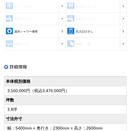
×
×
窓シャッター
出入口シャッター
×
×
内部カウンター
外部カウンター
1
1
温水シャワー便座
出入口ひさし
×
×
玄関デッキ
鼻隠し（面）
本体税別価格
3,160,000円（税込3,476,000円）
坪数
3.8坪
寸法外寸
幅：5400mm × 奥行き：2300mm × 高さ：2600mm