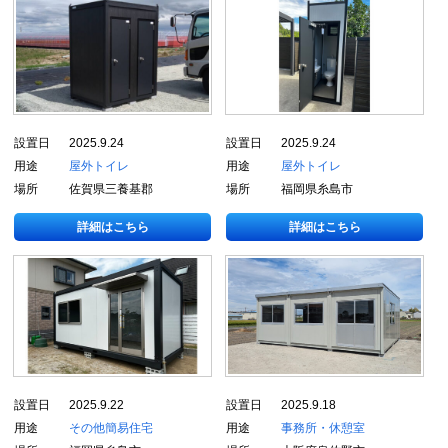
設置日
2025.9.24
設置日
2025.9.24
用途
屋外トイレ
用途
屋外トイレ
場所
佐賀県三養基郡
場所
福岡県糸島市
詳細はこちら
詳細はこちら
設置日
2025.9.22
設置日
2025.9.18
用途
その他
簡易住宅
用途
事務所・休憩室