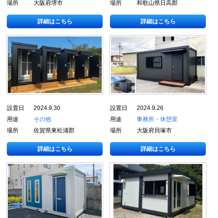
場所
大阪府堺市
場所
和歌山県日高郡
詳細はこちら
詳細はこちら
設置日
2024.9.30
設置日
2024.9.26
用途
その他
用途
事務所・休憩室
場所
佐賀県東松浦郡
場所
大阪府貝塚市
詳細はこちら
詳細はこちら