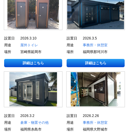
設置日
2026.3.10
設置日
2026.3.5
用途
屋外トイレ
用途
事務所・休憩室
場所
宮崎県延岡市
場所
福岡県那珂川市
詳細はこちら
詳細はこちら
設置日
2026.3.2
設置日
2026.2.26
用途
倉庫・物置
その他
用途
事務所・休憩室
場所
福岡県糸島市
場所
福岡県大野城市