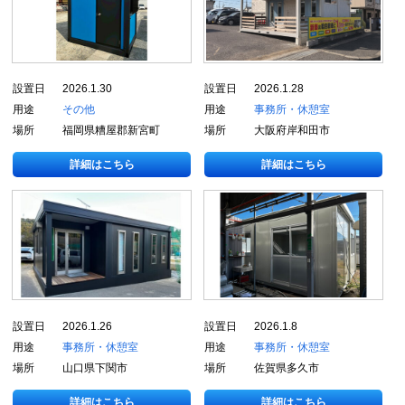
設置日
2026.1.30
設置日
2026.1.28
用途
その他
用途
事務所・休憩室
場所
福岡県糟屋郡新宮町
場所
大阪府岸和田市
詳細はこちら
詳細はこちら
設置日
2026.1.26
設置日
2026.1.8
用途
事務所・休憩室
用途
事務所・休憩室
場所
山口県下関市
場所
佐賀県多久市
詳細はこちら
詳細はこちら