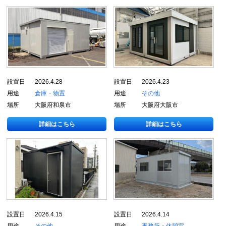
設置日
2026.4.28
設置日
2026.4.23
用途
倉庫・物置
用途
その他
場所
大阪府和泉市
場所
大阪府大阪市
詳細はこちら
詳細はこちら
設置日
2026.4.15
設置日
2026.4.14
用途
その他
用途
事務所・休憩室