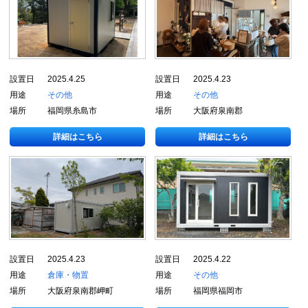
設置日
2025.4.25
設置日
2025.4.23
用途
その他
用途
その他
場所
福岡県糸島市
場所
大阪府泉南郡
詳細はこちら
詳細はこちら
設置日
2025.4.23
設置日
2025.4.22
用途
倉庫・物置
用途
その他
場所
大阪府泉南郡岬町
場所
福岡県福岡市