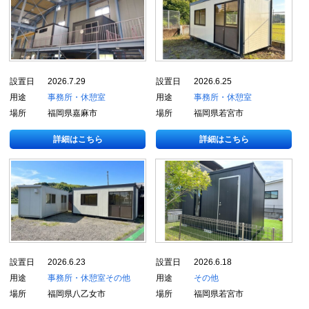
設置日
2026.7.29
設置日
2026.6.25
用途
事務所・休憩室
用途
事務所・休憩室
場所
福岡県嘉麻市
場所
福岡県若宮市
詳細はこちら
詳細はこちら
設置日
2026.6.23
設置日
2026.6.18
用途
事務所・休憩室
その他
用途
その他
場所
福岡県八乙女市
場所
福岡県若宮市