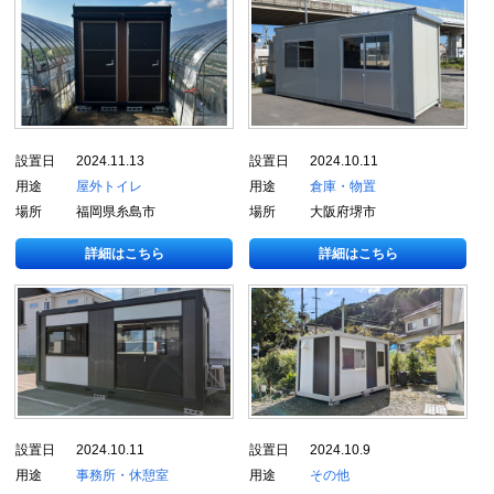
設置日
2024.11.13
設置日
2024.10.11
用途
屋外トイレ
用途
倉庫・物置
場所
福岡県糸島市
場所
大阪府堺市
詳細はこちら
詳細はこちら
設置日
2024.10.11
設置日
2024.10.9
用途
事務所・休憩室
用途
その他