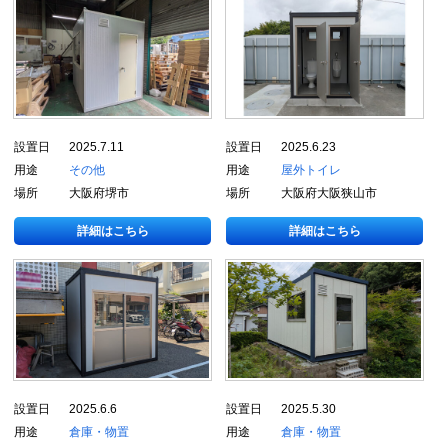
設置日
2025.7.11
設置日
2025.6.23
用途
その他
用途
屋外トイレ
場所
大阪府堺市
場所
大阪府大阪狭山市
詳細はこちら
詳細はこちら
設置日
2025.6.6
設置日
2025.5.30
用途
倉庫・物置
用途
倉庫・物置