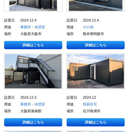
設置日
2024.12.4
設置日
2024.12.4
用途
事務所・休憩室
用途
その他
場所
大阪府大阪市
場所
熊本県阿蘇市
詳細はこちら
詳細はこちら
設置日
2024.12.3
設置日
2024.12
用途
事務所・休憩室
用途
簡易住宅
場所
大阪府泉南郡
場所
石川珠洲市
詳細はこちら
詳細はこちら