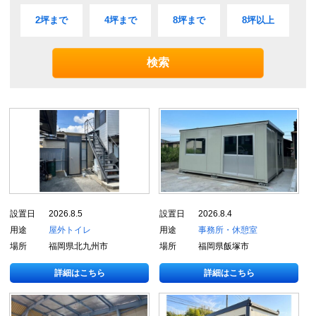
2坪まで
4坪まで
8坪まで
8坪以上
設置日
2026.8.5
設置日
2026.8.4
用途
屋外トイレ
用途
事務所・休憩室
場所
福岡県北九州市
場所
福岡県飯塚市
詳細はこちら
詳細はこちら