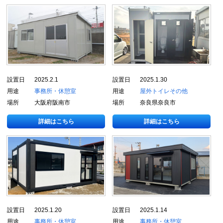
設置日
2025.2.1
設置日
2025.1.30
用途
事務所・休憩室
用途
屋外トイレ
その他
場所
大阪府阪南市
場所
奈良県奈良市
詳細はこちら
詳細はこちら
設置日
2025.1.20
設置日
2025.1.14
用途
事務所・休憩室
用途
事務所・休憩室