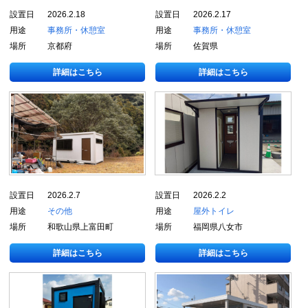
設置日
2026.2.18
設置日
2026.2.17
用途
事務所・休憩室
用途
事務所・休憩室
場所
京都府
場所
佐賀県
詳細はこちら
詳細はこちら
設置日
2026.2.7
設置日
2026.2.2
用途
その他
用途
屋外トイレ
場所
和歌山県上富田町
場所
福岡県八女市
詳細はこちら
詳細はこちら