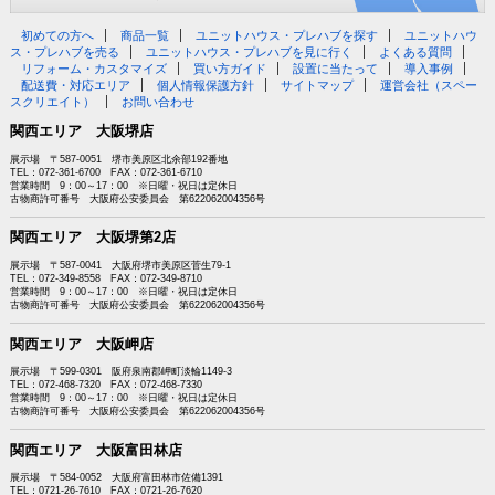
初めての方へ
商品一覧
ユニットハウス・プレハブを探す
ユニットハウ
ス・プレハブを売る
ユニットハウス・プレハブを見に行く
よくある質問
リフォーム・カスタマイズ
買い方ガイド
設置に当たって
導入事例
配送費・対応エリア
個人情報保護方針
サイトマップ
運営会社（スペー
スクリエイト）
お問い合わせ
関西エリア 大阪堺店
展示場 〒587-0051 堺市美原区北余部192番地
TEL：072-361-6700 FAX：072-361-6710
営業時間 9：00～17：00 ※日曜・祝日は定休日
古物商許可番号 大阪府公安委員会 第622062004356号
関西エリア 大阪堺第2店
展示場 〒587-0041 大阪府堺市美原区菅生79-1
TEL：072-349-8558 FAX：072-349-8710
営業時間 9：00～17：00 ※日曜・祝日は定休日
古物商許可番号 大阪府公安委員会 第622062004356号
関西エリア 大阪岬店
展示場 〒599-0301 阪府泉南郡岬町淡輪1149-3
TEL：072-468-7320 FAX：072-468-7330
営業時間 9：00～17：00 ※日曜・祝日は定休日
古物商許可番号 大阪府公安委員会 第622062004356号
関西エリア 大阪富田林店
展示場 〒584-0052 大阪府富田林市佐備1391
TEL：0721-26-7610 FAX：0721-26-7620