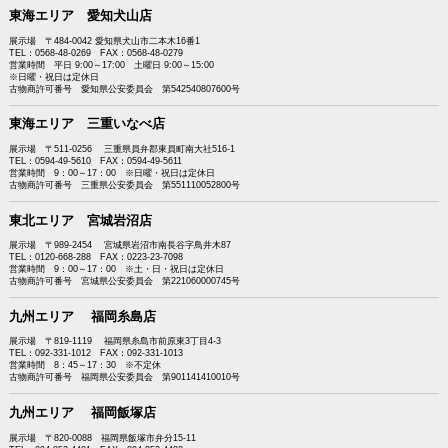
東海エリア 愛知犬山店
展示場 〒484-0042 愛知県犬山市二本木16番1
TEL：0568-48-0269 FAX：0568-48-0279
営業時間 平日 9:00～17:00 土曜日 9:00～15:00
※日曜・祝日は定休日
古物商許可番号 愛知県公安委員会 第542540807600号
東海エリア 三重いなべ店
展示場 〒511-0256 三重県員弁郡東員町南大社516-1
TEL：0594-49-5610 FAX：0594-49-5611
営業時間 9：00～17：00 ※日曜・祝日は定休日
古物商許可番号 三重県公安委員会 第551110052800号
東北エリア 宮城岩沼店
展示場 〒989-2454 宮城県岩沼市南長谷字鳥井木87
TEL：0120-668-288 FAX：0223-23-7098
営業時間 9：00～17：00 ※土・日・祝日は定休日
古物商許可番号 宮城県公安委員会 第221060000745号
九州エリア 福岡糸島店
展示場 〒819-1119 福岡県糸島市前原東3丁目4-3
TEL：092-331-1012 FAX：092-331-1013
営業時間 8：45～17：30 ※不定休
古物商許可番号 福岡県公安委員会 第901141410010号
九州エリア 福岡飯塚店
展示場 〒820-0088 福岡県飯塚市弁分15-11