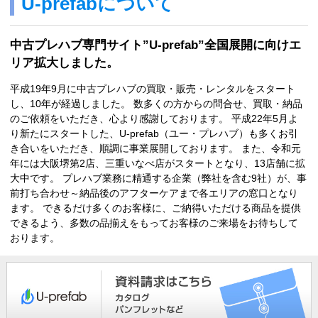
U-prefabについて
中古プレハブ専門サイト”U-prefab”全国展開に向けエ
リア拡大しました。
平成19年9月に中古プレハブの買取・販売・レンタルをスタート
し、10年が経過しました。 数多くの方からの問合せ、買取・納品
のご依頼をいただき、心より感謝しております。 平成22年5月よ
り新たにスタートした、U-prefab（ユー・プレハブ）も多くお引
き合いをいただき、順調に事業展開しております。 また、令和元
年には大阪堺第2店、三重いなべ店がスタートとなり、13店舗に拡
大中です。 プレハブ業務に精通する企業（弊社を含む9社）が、事
前打ち合わせ～納品後のアフターケアまで各エリアの窓口となり
ます。 できるだけ多くのお客様に、ご納得いただける商品を提供
できるよう、多数の品揃えをもってお客様のご来場をお待ちして
おります。