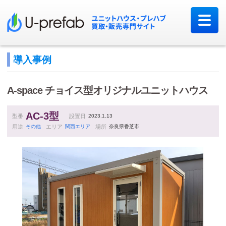
導入事例
A-space
チョイス型オリジナルユニットハウス
AC-3型
型番
設置日
2023.1.13
用途
その他
エリア
関西エリア
場所
奈良県香芝市