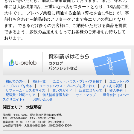
き合いをいただき、順調に事業展開しております。 また、令和元
年には大阪堺第2店、三重いなべ店がスタートとなり、13店舗に拡
大中です。 プレハブ業務に精通する企業（弊社を含む9社）が、事
前打ち合わせ～納品後のアフターケアまで各エリアの窓口となり
ます。 できるだけ多くのお客様に、ご納得いただける商品を提供
できるよう、多数の品揃えをもってお客様のご来場をお待ちして
おります。
初めての方へ
商品一覧
ユニットハウス・プレハブを探す
ユニットハウ
ス・プレハブを売る
ユニットハウス・プレハブを見に行く
よくある質問
リフォーム・カスタマイズ
買い方ガイド
設置に当たって
導入事例
配送費・対応エリア
個人情報保護方針
サイトマップ
運営会社（スペー
スクリエイト）
お問い合わせ
関西エリア 大阪堺店
展示場 〒587-0051 堺市美原区北余部192番地
TEL：072-361-6700 FAX：072-361-6710
営業時間 9：00～17：00 ※日曜・祝日は定休日
古物商許可番号 大阪府公安委員会 第622062004356号