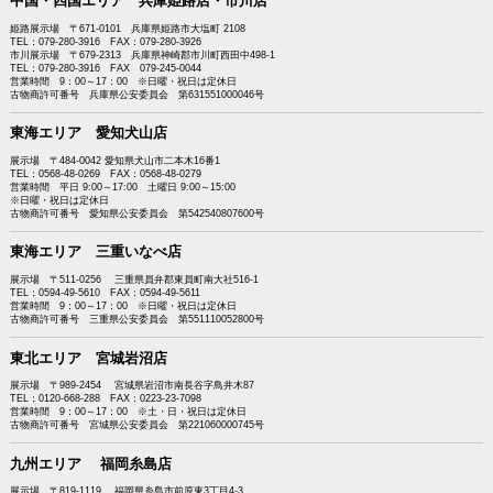
中国・四国エリア 兵庫姫路店・市川店
姫路展示場 〒671-0101 兵庫県姫路市大塩町 2108
TEL：079-280-3916 FAX：079-280-3926
市川展示場 〒679-2313 兵庫県神崎郡市川町西田中498-1
TEL：079-280-3916 FAX 079-245-0044
営業時間 9：00～17：00 ※日曜・祝日は定休日
古物商許可番号 兵庫県公安委員会 第631551000046号
東海エリア 愛知犬山店
展示場 〒484-0042 愛知県犬山市二本木16番1
TEL：0568-48-0269 FAX：0568-48-0279
営業時間 平日 9:00～17:00 土曜日 9:00～15:00
※日曜・祝日は定休日
古物商許可番号 愛知県公安委員会 第542540807600号
東海エリア 三重いなべ店
展示場 〒511-0256 三重県員弁郡東員町南大社516-1
TEL：0594-49-5610 FAX：0594-49-5611
営業時間 9：00～17：00 ※日曜・祝日は定休日
古物商許可番号 三重県公安委員会 第551110052800号
東北エリア 宮城岩沼店
展示場 〒989-2454 宮城県岩沼市南長谷字鳥井木87
TEL：0120-668-288 FAX：0223-23-7098
営業時間 9：00～17：00 ※土・日・祝日は定休日
古物商許可番号 宮城県公安委員会 第221060000745号
九州エリア 福岡糸島店
展示場 〒819-1119 福岡県糸島市前原東3丁目4-3