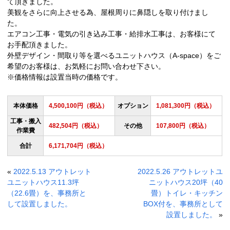
て頂きました。
美観をさらに向上させる為、屋根周りに鼻隠しを取り付けまし
た。
エアコン工事・電気の引き込み工事・給排水工事は、お客様にて
お手配頂きました。
外壁デザイン・間取り等を選べるユニットハウス（A-space）をご
希望のお客様は、お気軽にお問い合わせ下さい。
※価格情報は設置当時の価格です。
本体価格
4,500,100円（税込）
オプション
1,081,300円（税込）
工事・搬入
482,504円（税込）
その他
107,800円（税込）
作業費
合計
6,171,704円（税込）
«
2022.5.13 アウトレット
2022.5.26 アウトレットユ
ユニットハウス11.3坪
ニットハウス20坪（40
（22.6畳）を、事務所と
畳）トイレ・キッチン
して設置しました。
BOX付を、事務所として
設置しました。
»