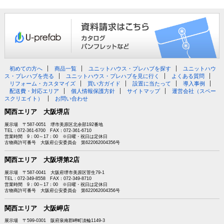
初めての方へ
商品一覧
ユニットハウス・プレハブを探す
ユニットハウ
ス・プレハブを売る
ユニットハウス・プレハブを見に行く
よくある質問
リフォーム・カスタマイズ
買い方ガイド
設置に当たって
導入事例
配送費・対応エリア
個人情報保護方針
サイトマップ
運営会社（スペー
スクリエイト）
お問い合わせ
関西エリア 大阪堺店
展示場 〒587-0051 堺市美原区北余部192番地
TEL：072-361-6700 FAX：072-361-6710
営業時間 9：00～17：00 ※日曜・祝日は定休日
古物商許可番号 大阪府公安委員会 第622062004356号
関西エリア 大阪堺第2店
展示場 〒587-0041 大阪府堺市美原区菅生79-1
TEL：072-349-8558 FAX：072-349-8710
営業時間 9：00～17：00 ※日曜・祝日は定休日
古物商許可番号 大阪府公安委員会 第622062004356号
関西エリア 大阪岬店
展示場 〒599-0301 阪府泉南郡岬町淡輪1149-3