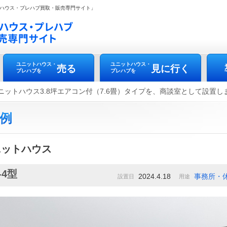
ハウス・プレハブ買取・販売専門サイト」
ユニットハウス・
ユニットハウス・
売る
見に行く
プレハブを
プレハブを
 中古ユニットハウス3.8坪エアコン付（7.6畳）タイプを、商談室として設置
例
ニットハウス
-4型
2024.4.18
事務所・
設置日
用途