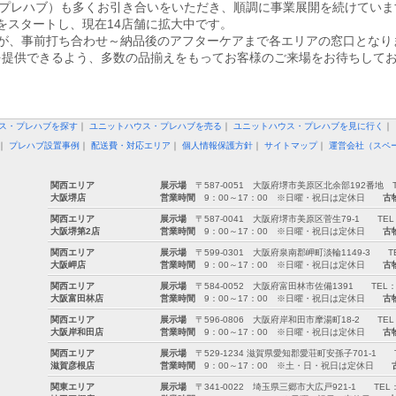
（ユー・プレハブ）も多くお引き合いをいただき、順調に事業展開を続けてい
をスタートし、現在14店舗に拡大中です。
が、事前打ち合わせ～納品後のアフターケアまで各エリアの窓口となり
を提供できるよう、多数の品揃えをもってお客様のご来場をお待ちして
ス・プレハブを探す
｜
ユニットハウス・プレハブを売る
｜
ユニットハウス・プレハブを見に行く
｜
｜
プレハブ設置事例
｜
配送費・対応エリア
｜
個人情報保護方針
｜
サイトマップ
｜
運営会社（スペ
関西エリア
展示場
〒587-0051 大阪府堺市美原区北余部192番地 TEL：0
大阪堺店
営業時間
9：00～17：00 ※日曜・祝日は定休日
古
関西エリア
展示場
〒587-0041 大阪府堺市美原区菅生79-1 TEL：072-
大阪堺第2店
営業時間
9：00～17：00 ※日曜・祝日は定休日
古
関西エリア
展示場
〒599-0301 大阪府泉南郡岬町淡輪1149-3 TEL：07
大阪岬店
営業時間
9：00～17：00 ※日曜・祝日は定休日
古
関西エリア
展示場
〒584-0052 大阪府富田林市佐備1391 TEL：0721-
大阪富田林店
営業時間
9：00～17：00 ※日曜・祝日は定休日
古
関西エリア
展示場
〒596-0806 大阪府岸和田市摩湯町18-2 TEL：072-
大阪岸和田店
営業時間
9：00～17：00 ※日曜・祝日は定休日
古
関西エリア
展示場
〒529-1234 滋賀県愛知郡愛荘町安孫子701-1 TEL：0
滋賀彦根店
営業時間
9：00～17：00 ※土・日・祝日は定休日
関東エリア
展示場
〒341-0022 埼玉県三郷市大広戸921-1 TEL：0120