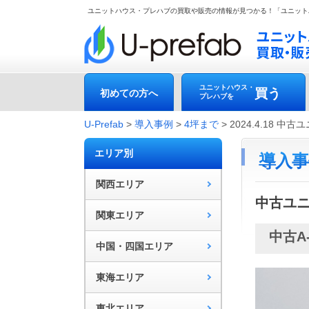
ユニットハウス・プレハブの買取や販売の情報が見つかる！「ユニット
ユニットハウス・
買う
初めての方へ
プレハブを
U-Prefab
>
導入事例
>
4坪まで
>
2024.4.18
エリア別
導入事
関西エリア
中古ユ
関東エリア
中古A
中国・四国エリア
東海エリア
東北エリア