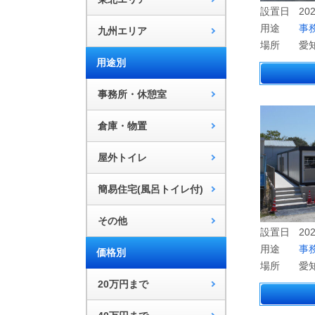
設置日
202
用途
事
九州エリア
場所
愛
用途別
事務所・休憩室
倉庫・物置
屋外トイレ
簡易住宅(風呂トイレ付)
その他
設置日
202
用途
事
価格別
場所
愛
20万円まで