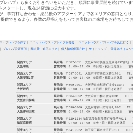
（ユー・プレハブ）も多くお引き合いをいただき、順調に事業展開を続けてい
をスタートし、現在14店舗に拡大中です。
が、事前打ち合わせ～納品後のアフターケアまで各エリアの窓口となり
を提供できるよう、多数の品揃えをもってお客様のご来場をお待ちして
ス・プレハブを探す
｜
ユニットハウス・プレハブを売る
｜
ユニットハウス・プレハブを見に行く
｜
｜
プレハブ設置事例
｜
配送費・対応エリア
｜
個人情報保護方針
｜
サイトマップ
｜
運営会社（スペ
関西エリア
展示場
〒587-0051 大阪府堺市美原区北余部192番地 TEL：0
大阪堺店
営業時間
9：00～17：00 ※日曜・祝日は定休日
古
関西エリア
展示場
〒587-0041 大阪府堺市美原区菅生79-1 TEL：072-
大阪堺第2店
営業時間
9：00～17：00 ※日曜・祝日は定休日
古
関西エリア
展示場
〒599-0301 大阪府泉南郡岬町淡輪1149-3 TEL：07
大阪岬店
営業時間
9：00～17：00 ※日曜・祝日は定休日
古
関西エリア
展示場
〒584-0052 大阪府富田林市佐備1391 TEL：0721-
大阪富田林店
営業時間
9：00～17：00 ※日曜・祝日は定休日
古
関西エリア
展示場
〒596-0806 大阪府岸和田市摩湯町18-2 TEL：072-
大阪岸和田店
営業時間
9：00～17：00 ※日曜・祝日は定休日
古
関西エリア
展示場
〒529-1234 滋賀県愛知郡愛荘町安孫子701-1 TEL：0
滋賀彦根店
営業時間
9：00～17：00 ※土・日・祝日は定休日
関東エリア
展示場
〒341-0022 埼玉県三郷市大広戸921-1 TEL：0120