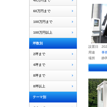
40万円まで
60万円まで
100万円まで
100万円以上
坪数別
設置日
20
用途
事
2坪まで
場所
静
4坪まで
8坪まで
8坪以上
テーマ別