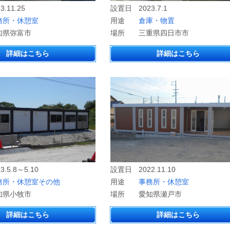
3.11.25
設置日
2023.7.1
務所・休憩室
用途
倉庫・物置
知県弥富市
場所
三重県四日市市
詳細はこちら
詳細はこちら
3.5.8～5.10
設置日
2022.11.10
務所・休憩室
その他
用途
事務所・休憩室
知県小牧市
場所
愛知県瀬戸市
詳細はこちら
詳細はこちら