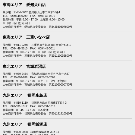
東海エリア 愛知犬山店
展示場 〒484-0042 愛知県犬山市二本木16番1
TEL：0568-48-0269 FAX：0568-48-0279
営業時間 平日 9:00～17:00 土曜日 9:00～15:00
※日曜・祝日は定休日
古物商許可番号 愛知県公安委員会 第542540807600号
東海エリア 三重いなべ店
展示場 〒511-0256 三重県員弁郡東員町南大社516-1
TEL：0594-49-5610 FAX：0594-49-5611
営業時間 9：00～17：00 ※日曜・祝日は定休日
古物商許可番号 三重県公安委員会 第551110052800号
東北エリア 宮城岩沼店
展示場 〒989-2454 宮城県岩沼市南長谷字鳥井木87
TEL：0120-668-288 FAX：0223-23-7098
営業時間 9：00～17：00 ※土・日・祝日は定休日
古物商許可番号 宮城県公安委員会 第221060000745号
九州エリア 福岡糸島店
展示場 〒819-1119 福岡県糸島市前原東3丁目4-3
TEL：092-331-1012 FAX：092-331-1013
営業時間 8：45～17：30 ※不定休
古物商許可番号 福岡県公安委員会 第901141410010号
九州エリア 福岡飯塚店
展示場 〒820-0088 福岡県飯塚市弁分15-11