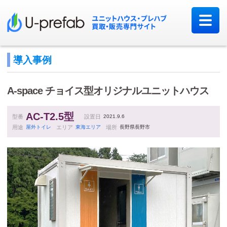
導入事例
A-space
チョイス型オリジナルユニットハウス
AC-T2.5型
型番
設置日
2021.9.6
用途
屋外トイレ
エリア
東海エリア
場所
長野県長野市