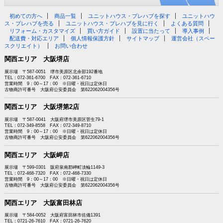
初めての方へ
商品一覧
ユニットハウス・プレハブを探す
ユニットハウ
ス・プレハブを売る
ユニットハウス・プレハブを見に行く
よくある質問
リフォーム・カスタマイズ
買い方ガイド
設置に当たって
導入事例
配送費・対応エリア
個人情報保護方針
サイトマップ
運営会社（スペー
スクリエイト）
お問い合わせ
関西エリア 大阪堺店
展示場 〒587-0051 堺市美原区北余部192番地
TEL：072-361-6700 FAX：072-361-6710
営業時間 9：00～17：00 ※日曜・祝日は定休日
古物商許可番号 大阪府公安委員会 第622062004356号
関西エリア 大阪堺第2店
展示場 〒587-0041 大阪府堺市美原区菅生79-1
TEL：072-349-8558 FAX：072-349-8710
営業時間 9：00～17：00 ※日曜・祝日は定休日
古物商許可番号 大阪府公安委員会 第622062004356号
関西エリア 大阪岬店
展示場 〒599-0301 阪府泉南郡岬町淡輪1149-3
TEL：072-468-7320 FAX：072-468-7330
営業時間 9：00～17：00 ※日曜・祝日は定休日
古物商許可番号 大阪府公安委員会 第622062004356号
関西エリア 大阪富田林店
展示場 〒584-0052 大阪府富田林市佐備1391
TEL：0721-26-7610 FAX：0721-26-7620