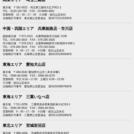
展示場 〒341-0022 埼玉県三郷市大広戸921-1
TEL：0120-119-780 FAX：03-6666-4661
営業時間 10：00～17：00 ※日曜・祝日は定休日
古物商許可番号 東京都公安委員会 第307722120256号
中国・四国エリア 兵庫姫路店・市川店
姫路展示場 〒671-0101 兵庫県姫路市大塩町 2108
TEL：079-280-3916 FAX：079-280-3926
市川展示場 〒679-2313 兵庫県神崎郡市川町西田中498-1
TEL：079-280-3916 FAX 079-245-0044
営業時間 9：00～17：00 ※日曜・祝日は定休日
古物商許可番号 兵庫県公安委員会 第631551000046号
東海エリア 愛知犬山店
展示場 〒484-0042 愛知県犬山市二本木16番1
TEL：0568-48-0269 FAX：0568-48-0279
営業時間 平日 9:00～17:00 土曜日 9:00～15:00
※日曜・祝日は定休日
古物商許可番号 愛知県公安委員会 第542540807600号
東海エリア 三重いなべ店
展示場 〒511-0256 三重県員弁郡東員町南大社516-1
TEL：0594-49-5610 FAX：0594-49-5611
営業時間 9：00～17：00 ※日曜・祝日は定休日
古物商許可番号 三重県公安委員会 第551110052800号
東北エリア 宮城岩沼店
展示場 〒989-2454 宮城県岩沼市南長谷字鳥井木87