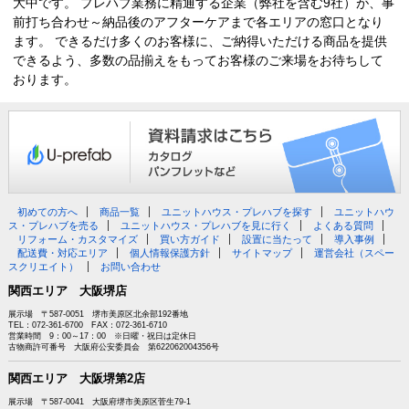
大中です。 プレハブ業務に精通する企業（弊社を含む9社）が、事
前打ち合わせ～納品後のアフターケアまで各エリアの窓口となり
ます。 できるだけ多くのお客様に、ご納得いただける商品を提供
できるよう、多数の品揃えをもってお客様のご来場をお待ちして
おります。
初めての方へ
商品一覧
ユニットハウス・プレハブを探す
ユニットハウ
ス・プレハブを売る
ユニットハウス・プレハブを見に行く
よくある質問
リフォーム・カスタマイズ
買い方ガイド
設置に当たって
導入事例
配送費・対応エリア
個人情報保護方針
サイトマップ
運営会社（スペー
スクリエイト）
お問い合わせ
関西エリア 大阪堺店
展示場 〒587-0051 堺市美原区北余部192番地
TEL：072-361-6700 FAX：072-361-6710
営業時間 9：00～17：00 ※日曜・祝日は定休日
古物商許可番号 大阪府公安委員会 第622062004356号
関西エリア 大阪堺第2店
展示場 〒587-0041 大阪府堺市美原区菅生79-1