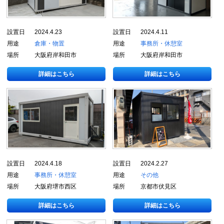
設置日
2024.4.23
設置日
2024.4.11
用途
倉庫・物置
用途
事務所・休憩室
場所
大阪府岸和田市
場所
大阪府岸和田市
詳細はこちら
詳細はこちら
設置日
2024.4.18
設置日
2024.2.27
用途
事務所・休憩室
用途
その他
場所
大阪府堺市西区
場所
京都市伏見区
詳細はこちら
詳細はこちら