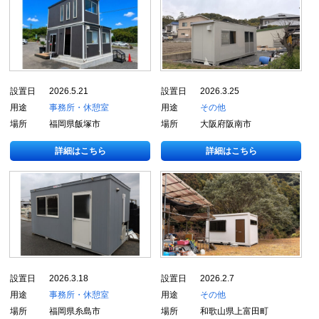
設置日
2026.5.21
設置日
2026.3.25
用途
事務所・休憩室
用途
その他
場所
福岡県飯塚市
場所
大阪府阪南市
詳細はこちら
詳細はこちら
設置日
2026.3.18
設置日
2026.2.7
用途
事務所・休憩室
用途
その他
場所
福岡県糸島市
場所
和歌山県上富田町