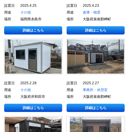
設置日
2025.4.25
設置日
2025.4.23
用途
その他
用途
倉庫・物置
場所
福岡県糸島市
場所
大阪府泉南郡岬町
詳細はこちら
詳細はこちら
設置日
2025.2.28
設置日
2025.2.27
用途
その他
用途
事務所・休憩室
場所
大阪府岸和田市
場所
大阪府泉南郡岬町
詳細はこちら
詳細はこちら