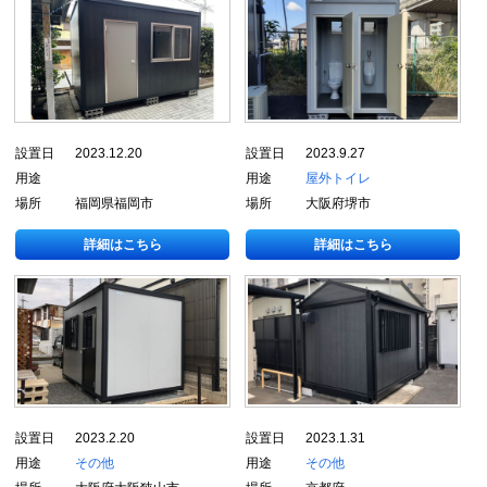
設置日
2023.12.20
設置日
2023.9.27
用途
用途
屋外トイレ
場所
福岡県福岡市
場所
大阪府堺市
詳細はこちら
詳細はこちら
設置日
2023.2.20
設置日
2023.1.31
用途
その他
用途
その他