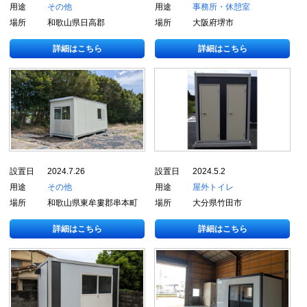
用途
その他
用途
事務所・休憩室
場所
和歌山県日高郡
場所
大阪府堺市
詳細はこちら
詳細はこちら
設置日
2024.7.26
設置日
2024.5.2
用途
その他
用途
屋外トイレ
場所
和歌山県東牟婁郡串本町
場所
大分県竹田市
詳細はこちら
詳細はこちら