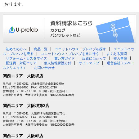
おります。
初めての方へ
商品一覧
ユニットハウス・プレハブを探す
ユニットハウ
ス・プレハブを売る
ユニットハウス・プレハブを見に行く
よくある質問
リフォーム・カスタマイズ
買い方ガイド
設置に当たって
導入事例
配送費・対応エリア
個人情報保護方針
サイトマップ
運営会社（スペー
スクリエイト）
お問い合わせ
関西エリア 大阪堺店
展示場 〒587-0051 堺市美原区北余部192番地
TEL：072-361-6700 FAX：072-361-6710
営業時間 9：00～17：00 ※日曜・祝日は定休日
古物商許可番号 大阪府公安委員会 第622062004356号
関西エリア 大阪堺第2店
展示場 〒587-0041 大阪府堺市美原区菅生79-1
TEL：072-349-8558 FAX：072-349-8710
営業時間 9：00～17：00 ※日曜・祝日は定休日
古物商許可番号 大阪府公安委員会 第622062004356号
関西エリア 大阪岬店