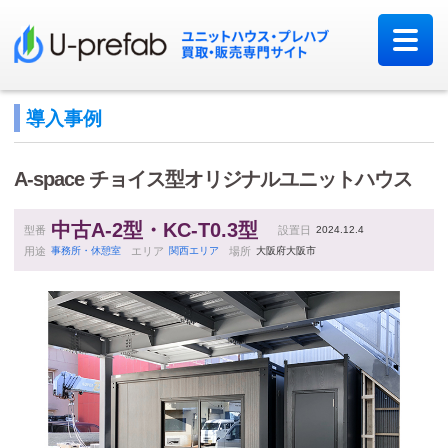
導入事例
A-space
チョイス型オリジナルユニットハウス
中古A-2型・KC-T0.3型
型番
設置日
2024.12.4
用途
事務所・休憩室
エリア
関西エリア
場所
大阪府大阪市