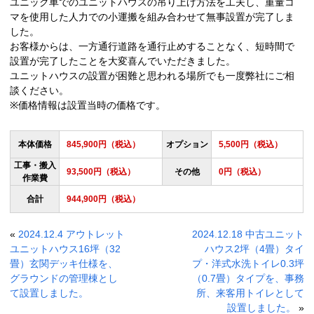
ユニック車でのユニットハウスの吊り上げ方法を工夫し、重量コ
マを使用した人力での小運搬を組み合わせて無事設置が完了しま
した。
お客様からは、一方通行道路を通行止めすることなく、短時間で
設置が完了したことを大変喜んでいただきました。
ユニットハウスの設置が困難と思われる場所でも一度弊社にご相
談ください。
※価格情報は設置当時の価格です。
本体価格
845,900円（税込）
オプション
5,500円（税込）
工事・搬入
93,500円（税込）
その他
0円（税込）
作業費
合計
944,900円（税込）
«
2024.12.4 アウトレット
2024.12.18 中古ユニット
ユニットハウス16坪（32
ハウス2坪（4畳）タイ
畳）玄関デッキ仕様を、
プ・洋式水洗トイレ0.3坪
グラウンドの管理棟とし
（0.7畳）タイプを、事務
て設置しました。
所、来客用トイレとして
設置しました。
»