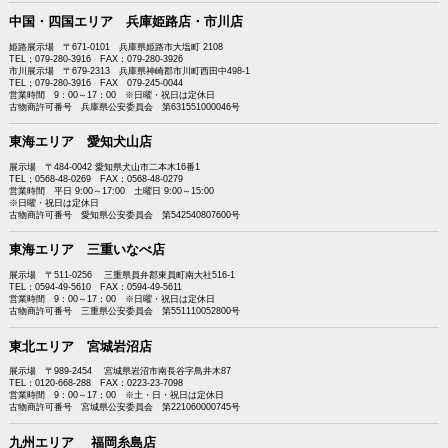
中国・四国エリア 兵庫姫路店・市川店
姫路展示場 〒671-0101 兵庫県姫路市大塩町 2108
TEL：079-280-3916 FAX：079-280-3926
市川展示場 〒679-2313 兵庫県神崎郡市川町西田中498-1
TEL：079-280-3916 FAX 079-245-0044
営業時間 9：00～17：00 ※日曜・祝日は定休日
古物商許可番号 兵庫県公安委員会 第631551000046号
東海エリア 愛知犬山店
展示場 〒484-0042 愛知県犬山市二本木16番1
TEL：0568-48-0269 FAX：0568-48-0279
営業時間 平日 9:00～17:00 土曜日 9:00～15:00
※日曜・祝日は定休日
古物商許可番号 愛知県公安委員会 第542540807600号
東海エリア 三重いなべ店
展示場 〒511-0256 三重県員弁郡東員町南大社516-1
TEL：0594-49-5610 FAX：0594-49-5611
営業時間 9：00～17：00 ※日曜・祝日は定休日
古物商許可番号 三重県公安委員会 第551110052800号
東北エリア 宮城岩沼店
展示場 〒989-2454 宮城県岩沼市南長谷字鳥井木87
TEL：0120-668-288 FAX：0223-23-7098
営業時間 9：00～17：00 ※土・日・祝日は定休日
古物商許可番号 宮城県公安委員会 第221060000745号
九州エリア 福岡糸島店