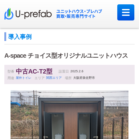
導入事例
A-space
チョイス型オリジナルユニットハウス
中古AC-T2型
型番
設置日
2025.2.6
用途
屋外トイレ
エリア
関西エリア
場所
大阪府泉佐野市