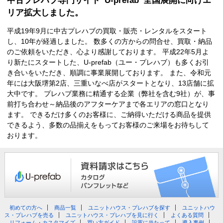
リア拡大しました。
平成19年9月に中古プレハブの買取・販売・レンタルをスタート
し、10年が経過しました。 数多くの方からの問合せ、買取・納品
のご依頼をいただき、心より感謝しております。 平成22年5月よ
り新たにスタートした、U-prefab（ユー・プレハブ）も多くお引
き合いをいただき、順調に事業展開しております。 また、令和元
年には大阪堺第2店、三重いなべ店がスタートとなり、13店舗に拡
大中です。 プレハブ業務に精通する企業（弊社を含む9社）が、事
前打ち合わせ～納品後のアフターケアまで各エリアの窓口となり
ます。 できるだけ多くのお客様に、ご納得いただける商品を提供
できるよう、多数の品揃えをもってお客様のご来場をお待ちして
おります。
初めての方へ
商品一覧
ユニットハウス・プレハブを探す
ユニットハウ
ス・プレハブを売る
ユニットハウス・プレハブを見に行く
よくある質問
リフォーム・カスタマイズ
買い方ガイド
設置に当たって
導入事例