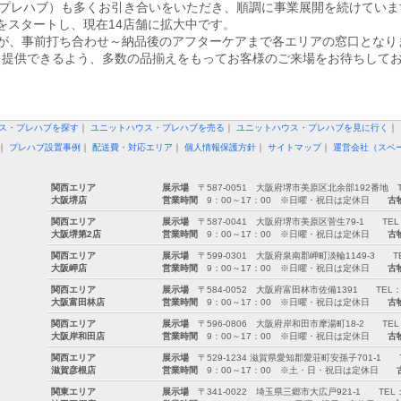
（ユー・プレハブ）も多くお引き合いをいただき、順調に事業展開を続けてい
をスタートし、現在14店舗に拡大中です。
が、事前打ち合わせ～納品後のアフターケアまで各エリアの窓口となり
を提供できるよう、多数の品揃えをもってお客様のご来場をお待ちして
ス・プレハブを探す
｜
ユニットハウス・プレハブを売る
｜
ユニットハウス・プレハブを見に行く
｜
｜
プレハブ設置事例
｜
配送費・対応エリア
｜
個人情報保護方針
｜
サイトマップ
｜
運営会社（スペ
関西エリア
展示場
〒587-0051 大阪府堺市美原区北余部192番地 TEL：0
大阪堺店
営業時間
9：00～17：00 ※日曜・祝日は定休日
古
関西エリア
展示場
〒587-0041 大阪府堺市美原区菅生79-1 TEL：072-
大阪堺第2店
営業時間
9：00～17：00 ※日曜・祝日は定休日
古
関西エリア
展示場
〒599-0301 大阪府泉南郡岬町淡輪1149-3 TEL：07
大阪岬店
営業時間
9：00～17：00 ※日曜・祝日は定休日
古
関西エリア
展示場
〒584-0052 大阪府富田林市佐備1391 TEL：0721-
大阪富田林店
営業時間
9：00～17：00 ※日曜・祝日は定休日
古
関西エリア
展示場
〒596-0806 大阪府岸和田市摩湯町18-2 TEL：072-
大阪岸和田店
営業時間
9：00～17：00 ※日曜・祝日は定休日
古
関西エリア
展示場
〒529-1234 滋賀県愛知郡愛荘町安孫子701-1 TEL：0
滋賀彦根店
営業時間
9：00～17：00 ※土・日・祝日は定休日
関東エリア
展示場
〒341-0022 埼玉県三郷市大広戸921-1 TEL：0120