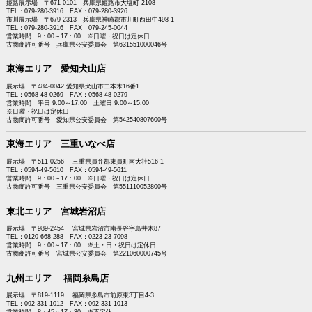
姫路展示場 〒671-0101 兵庫県姫路市大塩町 2108
TEL：079-280-3916 FAX：079-280-3926
市川展示場 〒679-2313 兵庫県神崎郡市川町西田中498-1
TEL：079-280-3916 FAX 079-245-0044
営業時間 9：00～17：00 ※日曜・祝日は定休日
古物商許可番号 兵庫県公安委員会 第631551000046号
東海エリア 愛知犬山店
展示場 〒484-0042 愛知県犬山市二本木16番1
TEL：0568-48-0269 FAX：0568-48-0279
営業時間 平日 9:00～17:00 土曜日 9:00～15:00
※日曜・祝日は定休日
古物商許可番号 愛知県公安委員会 第542540807600号
東海エリア 三重いなべ店
展示場 〒511-0256 三重県員弁郡東員町南大社516-1
TEL：0594-49-5610 FAX：0594-49-5611
営業時間 9：00～17：00 ※日曜・祝日は定休日
古物商許可番号 三重県公安委員会 第551110052800号
東北エリア 宮城岩沼店
展示場 〒989-2454 宮城県岩沼市南長谷字鳥井木87
TEL：0120-668-288 FAX：0223-23-7098
営業時間 9：00～17：00 ※土・日・祝日は定休日
古物商許可番号 宮城県公安委員会 第221060000745号
九州エリア 福岡糸島店
展示場 〒819-1119 福岡県糸島市前原東3丁目4-3
TEL：092-331-1012 FAX：092-331-1013