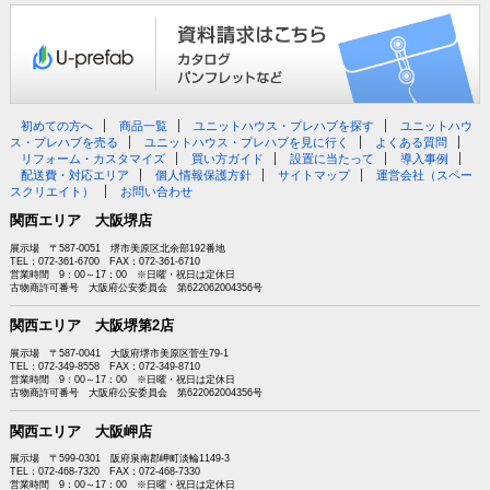
初めての方へ
商品一覧
ユニットハウス・プレハブを探す
ユニットハウ
ス・プレハブを売る
ユニットハウス・プレハブを見に行く
よくある質問
リフォーム・カスタマイズ
買い方ガイド
設置に当たって
導入事例
配送費・対応エリア
個人情報保護方針
サイトマップ
運営会社（スペー
スクリエイト）
お問い合わせ
関西エリア 大阪堺店
展示場 〒587-0051 堺市美原区北余部192番地
TEL：072-361-6700 FAX：072-361-6710
営業時間 9：00～17：00 ※日曜・祝日は定休日
古物商許可番号 大阪府公安委員会 第622062004356号
関西エリア 大阪堺第2店
展示場 〒587-0041 大阪府堺市美原区菅生79-1
TEL：072-349-8558 FAX：072-349-8710
営業時間 9：00～17：00 ※日曜・祝日は定休日
古物商許可番号 大阪府公安委員会 第622062004356号
関西エリア 大阪岬店
展示場 〒599-0301 阪府泉南郡岬町淡輪1149-3
TEL：072-468-7320 FAX：072-468-7330
営業時間 9：00～17：00 ※日曜・祝日は定休日