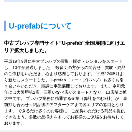
U-prefabについて
中古プレハブ専門サイト”U-prefab”全国展開に向けエ
リア拡大しました。
平成19年9月に中古プレハブの買取・販売・レンタルをスタート
し、10年が経過しました。 数多くの方からの問合せ、買取・納品
のご依頼をいただき、心より感謝しております。 平成22年5月よ
り新たにスタートした、U-prefab（ユー・プレハブ）も多くお引
き合いをいただき、順調に事業展開しております。 また、令和元
年には大阪堺第2店、三重いなべ店がスタートとなり、13店舗に拡
大中です。 プレハブ業務に精通する企業（弊社を含む9社）が、事
前打ち合わせ～納品後のアフターケアまで各エリアの窓口となり
ます。 できるだけ多くのお客様に、ご納得いただける商品を提供
できるよう、多数の品揃えをもってお客様のご来場をお待ちして
おります。