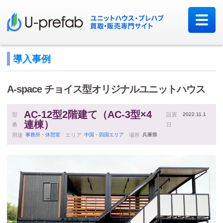
導入事例
A-space
チョイス型オリジナルユニットハウス
AC-12型2階建て（AC-3型×4
型
設置
2022.11.1
連棟）
番
日
用途
事務所・休憩室
エリア
中国・四国エリア
場所
兵庫県