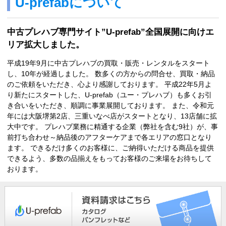
U-prefabについて
中古プレハブ専門サイト”U-prefab”全国展開に向けエ
リア拡大しました。
平成19年9月に中古プレハブの買取・販売・レンタルをスタート
し、10年が経過しました。 数多くの方からの問合せ、買取・納品
のご依頼をいただき、心より感謝しております。 平成22年5月よ
り新たにスタートした、U-prefab（ユー・プレハブ）も多くお引
き合いをいただき、順調に事業展開しております。 また、令和元
年には大阪堺第2店、三重いなべ店がスタートとなり、13店舗に拡
大中です。 プレハブ業務に精通する企業（弊社を含む9社）が、事
前打ち合わせ～納品後のアフターケアまで各エリアの窓口となり
ます。 できるだけ多くのお客様に、ご納得いただける商品を提供
できるよう、多数の品揃えをもってお客様のご来場をお待ちして
おります。