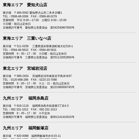
東海エリア 愛知犬山店
展示場 〒484-0042 愛知県犬山市二本木16番1
TEL：0568-48-0269 FAX：0568-48-0279
営業時間 平日 9:00～17:00 土曜日 9:00～15:00
※日曜・祝日は定休日
古物商許可番号 愛知県公安委員会 第542540807600号
東海エリア 三重いなべ店
展示場 〒511-0256 三重県員弁郡東員町南大社516-1
TEL：0594-49-5610 FAX：0594-49-5611
営業時間 9：00～17：00 ※日曜・祝日は定休日
古物商許可番号 三重県公安委員会 第551110052800号
東北エリア 宮城岩沼店
展示場 〒989-2454 宮城県岩沼市南長谷字鳥井木87
TEL：0120-668-288 FAX：0223-23-7098
営業時間 9：00～17：00 ※土・日・祝日は定休日
古物商許可番号 宮城県公安委員会 第221060000745号
九州エリア 福岡糸島店
展示場 〒819-1119 福岡県糸島市前原東3丁目4-3
TEL：092-331-1012 FAX：092-331-1013
営業時間 8：45～17：30 ※不定休
古物商許可番号 福岡県公安委員会 第901141410010号
九州エリア 福岡飯塚店
展示場 〒820-0088 福岡県飯塚市弁分15-11