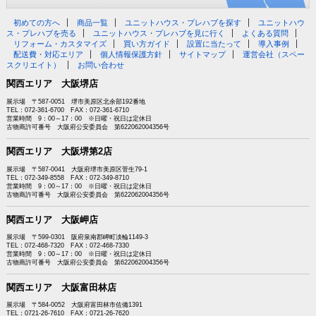
初めての方へ
商品一覧
ユニットハウス・プレハブを探す
ユニットハウ
ス・プレハブを売る
ユニットハウス・プレハブを見に行く
よくある質問
リフォーム・カスタマイズ
買い方ガイド
設置に当たって
導入事例
配送費・対応エリア
個人情報保護方針
サイトマップ
運営会社（スペー
スクリエイト）
お問い合わせ
関西エリア 大阪堺店
展示場 〒587-0051 堺市美原区北余部192番地
TEL：072-361-6700 FAX：072-361-6710
営業時間 9：00～17：00 ※日曜・祝日は定休日
古物商許可番号 大阪府公安委員会 第622062004356号
関西エリア 大阪堺第2店
展示場 〒587-0041 大阪府堺市美原区菅生79-1
TEL：072-349-8558 FAX：072-349-8710
営業時間 9：00～17：00 ※日曜・祝日は定休日
古物商許可番号 大阪府公安委員会 第622062004356号
関西エリア 大阪岬店
展示場 〒599-0301 阪府泉南郡岬町淡輪1149-3
TEL：072-468-7320 FAX：072-468-7330
営業時間 9：00～17：00 ※日曜・祝日は定休日
古物商許可番号 大阪府公安委員会 第622062004356号
関西エリア 大阪富田林店
展示場 〒584-0052 大阪府富田林市佐備1391
TEL：0721-26-7610 FAX：0721-26-7620