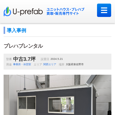
導入事例
プレハブレンタル
中古3.7坪
型番
設置日
2024.5.21
用途
事務所・休憩室
エリア
関西エリア
場所
大阪府泉佐野市