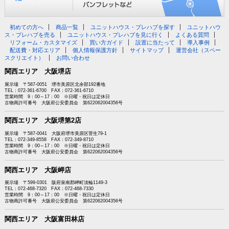
初めての方へ
商品一覧
ユニットハウス・プレハブを探す
ユニットハウ
ス・プレハブを売る
ユニットハウス・プレハブを見に行く
よくある質問
リフォーム・カスタマイズ
買い方ガイド
設置に当たって
導入事例
配送費・対応エリア
個人情報保護方針
サイトマップ
運営会社（スペー
スクリエイト）
お問い合わせ
関西エリア 大阪堺店
展示場 〒587-0051 堺市美原区北余部192番地
TEL：072-361-6700 FAX：072-361-6710
営業時間 9：00～17：00 ※日曜・祝日は定休日
古物商許可番号 大阪府公安委員会 第622062004356号
関西エリア 大阪堺第2店
展示場 〒587-0041 大阪府堺市美原区菅生79-1
TEL：072-349-8558 FAX：072-349-8710
営業時間 9：00～17：00 ※日曜・祝日は定休日
古物商許可番号 大阪府公安委員会 第622062004356号
関西エリア 大阪岬店
展示場 〒599-0301 阪府泉南郡岬町淡輪1149-3
TEL：072-468-7320 FAX：072-468-7330
営業時間 9：00～17：00 ※日曜・祝日は定休日
古物商許可番号 大阪府公安委員会 第622062004356号
関西エリア 大阪富田林店