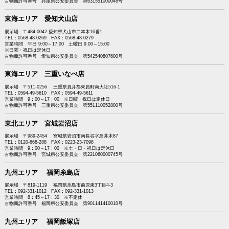
古物商許可番号 兵庫県公安委員会 第631551000046号
東海エリア 愛知犬山店
展示場 〒484-0042 愛知県犬山市二本木16番1
TEL：0568-48-0269 FAX：0568-48-0279
営業時間 平日 9:00～17:00 土曜日 9:00～15:00
※日曜・祝日は定休日
古物商許可番号 愛知県公安委員会 第542540807600号
東海エリア 三重いなべ店
展示場 〒511-0256 三重県員弁郡東員町南大社516-1
TEL：0594-49-5610 FAX：0594-49-5611
営業時間 9：00～17：00 ※日曜・祝日は定休日
古物商許可番号 三重県公安委員会 第551110052800号
東北エリア 宮城岩沼店
展示場 〒989-2454 宮城県岩沼市南長谷字鳥井木87
TEL：0120-668-288 FAX：0223-23-7098
営業時間 9：00～17：00 ※土・日・祝日は定休日
古物商許可番号 宮城県公安委員会 第221060000745号
九州エリア 福岡糸島店
展示場 〒819-1119 福岡県糸島市前原東3丁目4-3
TEL：092-331-1012 FAX：092-331-1013
営業時間 8：45～17：30 ※不定休
古物商許可番号 福岡県公安委員会 第901141410010号
九州エリア 福岡飯塚店