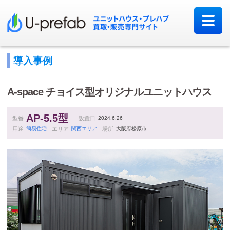
導入事例
A-space
チョイス型オリジナルユニットハウス
AP-5.5型
型番
設置日
2024.6.26
用途
簡易住宅
エリア
関西エリア
場所
大阪府松原市