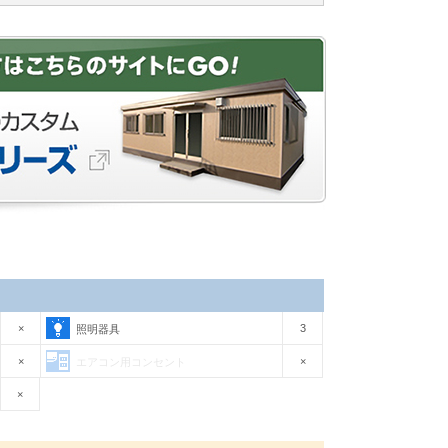
×
3
照明器具
×
×
エアコン用コンセント
×