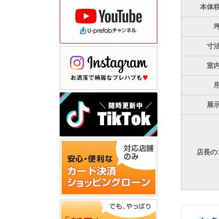
本体
寸
室
展
店長の