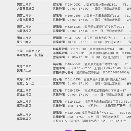
関西エリア
展示場
〒584-0052 大阪府富田林市佐備1391 TEL：0721-
大阪富田林店
営業時間
9：00～17：00 ※日曜・祝日は定休日
古
関西エリア
展示場
〒596-0806 大阪府岸和田市摩湯町18-2 TEL：072-
大阪岸和田店
営業時間
9：00～17：00 ※日曜・祝日は定休日
古
関西エリア
展示場
〒529-1234 滋賀県愛知郡愛荘町安孫子701-1 TEL：0
滋賀彦根店
営業時間
9：00～17：00 ※土・日・祝日は定休日
関東エリア
展示場
〒341-0022 埼玉県三郷市大広戸921-1 TEL：0120
埼玉三郷店
営業時間
10：00～17：00 ※日曜・祝日は定休日
姫路展示場
〒671-0101 兵庫県姫路市大塩町 2108 TEL：0
中国・四国エリア
市川展示場
〒679-2313 兵庫県神崎郡市川町西田中498-1 T
兵庫姫路店・市川店
営業時間
9：00～17：00 ※日曜・祝日は定休日
古
展示場
〒484-0042 愛知県犬山市二本木16番1 TEL：0568
東海エリア
営業時間
平日 9:00～17:00 土曜日 9:00～15:00 
愛知犬山店
古物商許可番号
愛知県公安委員会 第542540807600号
東海エリア
展示場
〒511-0256 三重県員弁郡東員町南大社516-1 TEL：
三重いなべ店
営業時間
9：00～17：00 ※日曜・祝日は定休日
古
東北エリア
展示場
〒989-2454 宮城県岩沼市南長谷字鳥井木87 TEL：0
宮城岩沼店
営業時間
9：00～17：00 ※土・日・祝日は定休日
古
九州エリア
展示場
〒819-1119 福岡県糸島市前原東3丁目4-3 TEL：092
福岡糸島店
営業時間
8:45～17:30 ※不定休
古物商許可番号
福岡
展示場
〒820-0088 福岡県飯塚市弁分15-11 TEL：094-8
九州エリア
営業時間
8:45～17:30 ※土・日・祝日は定休日
古
福岡飯塚店
※繋がらない場合は、福岡糸島店：092-331-1012 まで