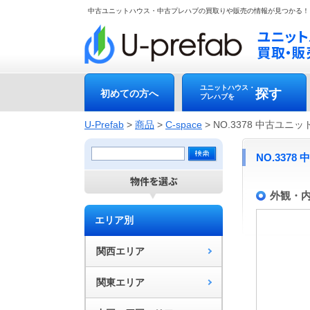
中古ユニットハウス・中古プレハブの買取りや販売の情報が見つかる！
ユニットハウス・
探す
初めての方へ
プレハブを
U-Prefab
>
商品
>
C-space
>
NO.3378 中古ユニ
NO.337
外観・
エリア別
関西エリア
関東エリア