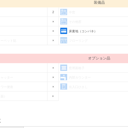
装備品
2
中窓
×
その他窓
×
床素地（コンパネ）
×
カーペット貼
フローリング
オプション品
×
窓用面格子
×
シャッター
内部カウンター
×
ャワー便座
出入口ひさし
×
（面）
覧