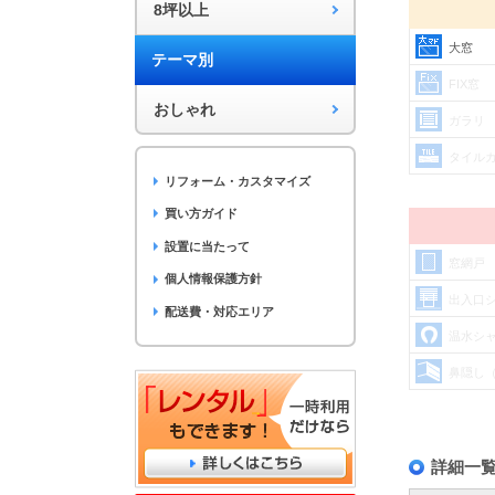
8坪以上
大窓
テーマ別
FIX窓
おしゃれ
ガラリ
タイル
リフォーム・カスタマイズ
買い方ガイド
設置に当たって
窓網戸
個人情報保護方針
出入口
配送費・対応エリア
温水シ
鼻隠し
詳細一