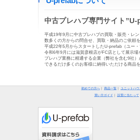
U-prefabについて
中古プレハブ専門サイト”U-
平成19年9月に中古プレハブの買取・販売・レン
数多くの方からの問合せ、買取・納品のご依頼
平成22年5月からスタートしたU-prefab
令和6年9月には滋賀彦根店がFC店として展示場
プレハブ業務に精通する企業（弊社を含む9社）
できるだけ多くのお客様に納得いただける商品
初めての方へ
｜
商品一覧
｜
ユニットハウ
買い方ガイド
｜
設置に当たって