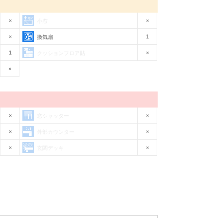
×
×
小窓
×
1
換気扇
1
×
クッションフロア貼
×
×
×
窓シャッター
×
×
外部カウンター
×
×
玄関デッキ