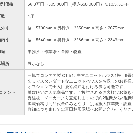
税別価格
66.8万円→599,000円（税込658,900円）※10.3%OFF
坪数
4坪
法外寸
幅：5700mm × 奥行き：2350mm × 高さ：2675mm
内内寸
幅：5640mm × 奥行き：2286mm × 高さ：2343mm
用途
事務所・作業場・倉庫・物置
示場所
展示なし
三協フロンテア製 CT-54J 中古ユニットハウス4坪（8
丈夫でスタンダードなユニットハウスをお探しのお客様
オプションで出入口庇や網戸を付ける事も可能です。
コメント
棟数限定の人気商品です。ご検討されるお客様はお急ぎ
受注後、メーカーより直送しますので約2週間から4週間
掲載価格は商品代金のみとなり、別途搬入作業費・設置
詳細につきましては富田林展示場へお問い合わせくださ