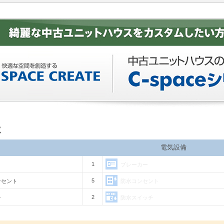
覧
電気設備
1
ブレーカー
5
ンセント
防水コンセント
2
チ
防水スイッチ