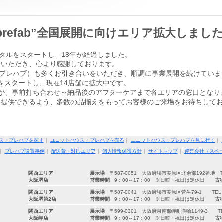
prefab”全国展開に向けエリア拡大しまし
タルをスタートし、18年が経過しました。
をいただき、心より感謝しております。
（ユー・プレハブ）も多くお引き合いをいただき、順調に事業展開を続けてい
をスタートし、現在14店舗に拡大中です。
が、事前打ち合わせ～納品後のアフターケアまで各エリアの窓口となり
を提供できるよう、多数の品揃えをもってお客様のご来場をお待ちして
ス・プレハブを探す
｜
ユニットハウス・プレハブを売る
｜
ユニットハウス・プレハブを見に行く
｜
｜
プレハブ設置事例
｜
配送費・対応エリア
｜
個人情報保護方針
｜
サイトマップ
｜
運営会社（スペ
関西エリア
展示場
〒587-0051 大阪府堺市美原区北余部192番地 TEL：0
大阪堺店
営業時間
9：00～17：00 ※日曜・祝日は定休日
古
関西エリア
展示場
〒587-0041 大阪府堺市美原区菅生79-1 TEL：072-
大阪堺第2店
営業時間
9：00～17：00 ※日曜・祝日は定休日
古
関西エリア
展示場
〒599-0301 大阪府泉南郡岬町淡輪1149-3 TEL：07
大阪岬店
営業時間
9：00～17：00 ※日曜・祝日は定休日
古