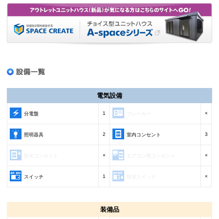
電気設備
1
×
分電盤
ブレーカー
2
3
照明器具
室内コンセント
×
×
防水コンセント
エアコン用コンセント
1
×
スイッチ
防水スイッチ
装備品