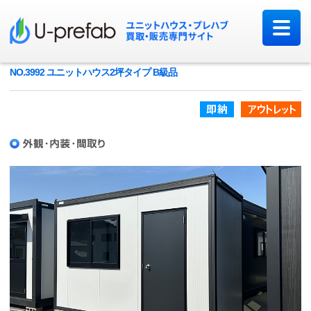
NO.3992 ユニットハウス2坪タイプ B級品
即納品
ア