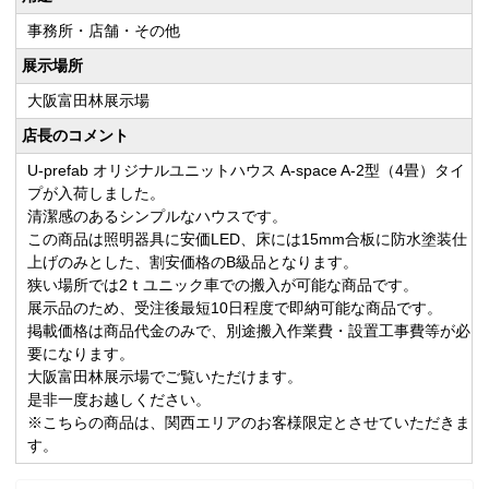
事務所・店舗・その他
展示場所
大阪富田林展示場
店長のコメント
U-prefab オリジナルユニットハウス A-space A-2型（4畳）タイ
プが入荷しました。
清潔感のあるシンプルなハウスです。
この商品は照明器具に安価LED、床には15mm合板に防水塗装仕
上げのみとした、割安価格のB級品となります。
狭い場所では2ｔユニック車での搬入が可能な商品です。
展示品のため、受注後最短10日程度で即納可能な商品です。
掲載価格は商品代金のみで、別途搬入作業費・設置工事費等が必
要になります。
大阪富田林展示場でご覧いただけます。
是非一度お越しください。
※こちらの商品は、関西エリアのお客様限定とさせていただきま
す。