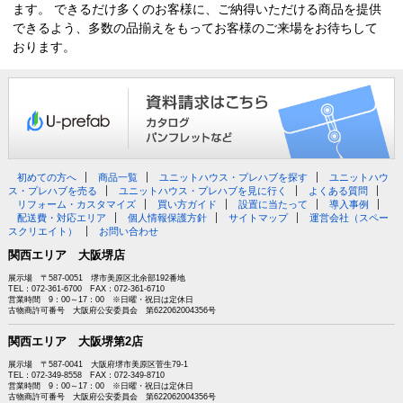
ます。 できるだけ多くのお客様に、ご納得いただける商品を提供
できるよう、多数の品揃えをもってお客様のご来場をお待ちして
おります。
初めての方へ
商品一覧
ユニットハウス・プレハブを探す
ユニットハウ
ス・プレハブを売る
ユニットハウス・プレハブを見に行く
よくある質問
リフォーム・カスタマイズ
買い方ガイド
設置に当たって
導入事例
配送費・対応エリア
個人情報保護方針
サイトマップ
運営会社（スペー
スクリエイト）
お問い合わせ
関西エリア 大阪堺店
展示場 〒587-0051 堺市美原区北余部192番地
TEL：072-361-6700 FAX：072-361-6710
営業時間 9：00～17：00 ※日曜・祝日は定休日
古物商許可番号 大阪府公安委員会 第622062004356号
関西エリア 大阪堺第2店
展示場 〒587-0041 大阪府堺市美原区菅生79-1
TEL：072-349-8558 FAX：072-349-8710
営業時間 9：00～17：00 ※日曜・祝日は定休日
古物商許可番号 大阪府公安委員会 第622062004356号