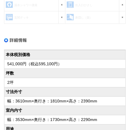
×
×
温水シャワー便座
出入口ひさし
×
×
玄関デッキ
鼻隠し（面）
本体税別価格
541,000円（税込595,100円）
坪数
2坪
寸法外寸
幅：3610mm×奥行き：1810mm×高さ：2390mm
室内内寸
幅：3530mm×奥行き：1730mm×高さ：2290mm
用途