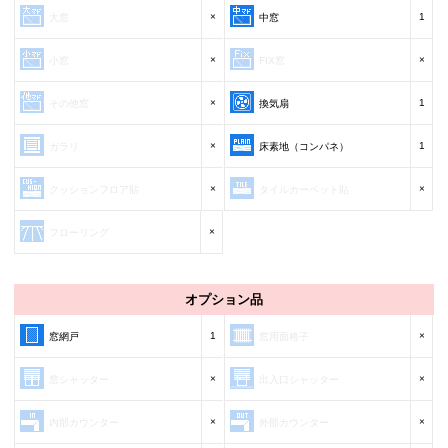
×
1
大窓
中窓
×
×
小窓
FIX窓
×
1
その他窓
換気扇
×
1
ガラリ
床素地（コンパネ）
×
×
クッションフロア貼
タイルカーペット貼
×
フローリング
オプション品
1
×
窓網戸
窓用面格子
×
×
窓シャッター
出入口シャッター
×
×
内部カウンター
外部カウンター