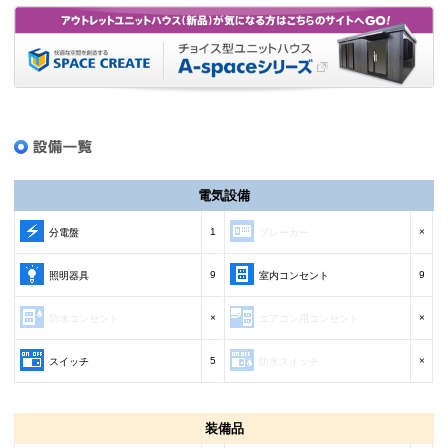
電気設備
1
×
分電盤
ブレーカー
9
9
照明器具
室内コンセント
×
×
防水コンセント
エアコン用コンセント
5
×
スイッチ
防水スイッチ
装備品