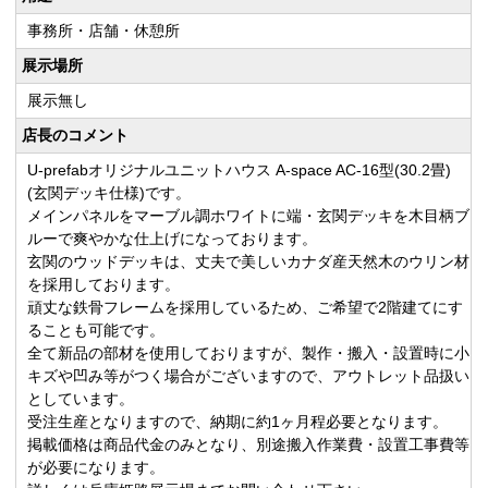
事務所・店舗・休憩所
展示場所
展示無し
店長のコメント
U-prefabオリジナルユニットハウス A-space AC-16型(30.2畳)
(玄関デッキ仕様)です。
メインパネルをマーブル調ホワイトに端・玄関デッキを木目柄ブ
ルーで爽やかな仕上げになっております。
玄関のウッドデッキは、丈夫で美しいカナダ産天然木のウリン材
を採用しております。
頑丈な鉄骨フレームを採用しているため、ご希望で2階建てにす
ることも可能です。
全て新品の部材を使用しておりますが、製作・搬入・設置時に小
キズや凹み等がつく場合がございますので、アウトレット品扱い
としています。
受注生産となりますので、納期に約1ヶ月程必要となります。
掲載価格は商品代金のみとなり、別途搬入作業費・設置工事費等
が必要になります。