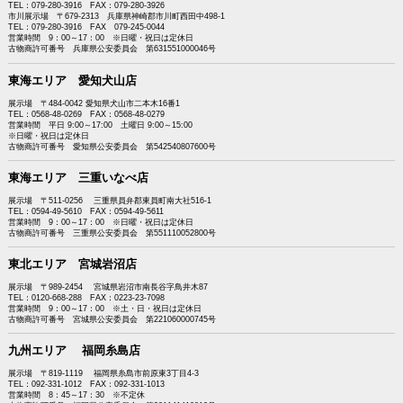
TEL：079-280-3916 FAX：079-280-3926
市川展示場 〒679-2313 兵庫県神崎郡市川町西田中498-1
TEL：079-280-3916 FAX 079-245-0044
営業時間 9：00～17：00 ※日曜・祝日は定休日
古物商許可番号 兵庫県公安委員会 第631551000046号
東海エリア 愛知犬山店
展示場 〒484-0042 愛知県犬山市二本木16番1
TEL：0568-48-0269 FAX：0568-48-0279
営業時間 平日 9:00～17:00 土曜日 9:00～15:00
※日曜・祝日は定休日
古物商許可番号 愛知県公安委員会 第542540807600号
東海エリア 三重いなべ店
展示場 〒511-0256 三重県員弁郡東員町南大社516-1
TEL：0594-49-5610 FAX：0594-49-5611
営業時間 9：00～17：00 ※日曜・祝日は定休日
古物商許可番号 三重県公安委員会 第551110052800号
東北エリア 宮城岩沼店
展示場 〒989-2454 宮城県岩沼市南長谷字鳥井木87
TEL：0120-668-288 FAX：0223-23-7098
営業時間 9：00～17：00 ※土・日・祝日は定休日
古物商許可番号 宮城県公安委員会 第221060000745号
九州エリア 福岡糸島店
展示場 〒819-1119 福岡県糸島市前原東3丁目4-3
TEL：092-331-1012 FAX：092-331-1013
営業時間 8：45～17：30 ※不定休