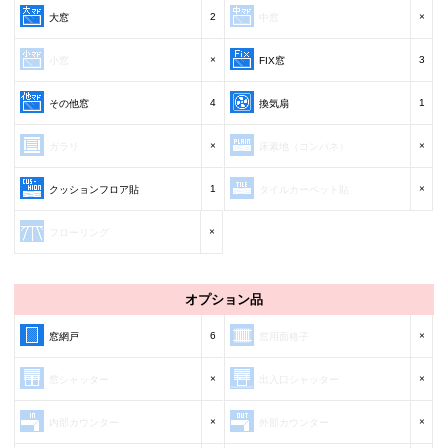
2
×
大窓
中窓
×
3
小窓
FIX窓
4
1
その他窓
換気扇
×
×
ガラリ
床素地（コンパネ）
1
×
クッションフロア貼
タイルカーペット貼
×
フローリング
オプション品
6
×
窓網戸
窓用面格子
×
×
窓シャッター
出入口シャッター
×
×
内部カウンター
外部カウンター