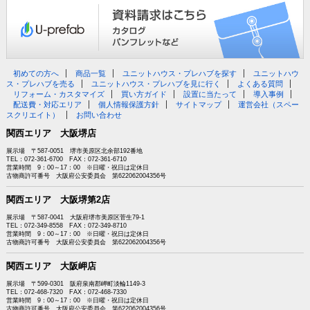
初めての方へ
商品一覧
ユニットハウス・プレハブを探す
ユニットハウ
ス・プレハブを売る
ユニットハウス・プレハブを見に行く
よくある質問
リフォーム・カスタマイズ
買い方ガイド
設置に当たって
導入事例
配送費・対応エリア
個人情報保護方針
サイトマップ
運営会社（スペー
スクリエイト）
お問い合わせ
関西エリア 大阪堺店
展示場 〒587-0051 堺市美原区北余部192番地
TEL：072-361-6700 FAX：072-361-6710
営業時間 9：00～17：00 ※日曜・祝日は定休日
古物商許可番号 大阪府公安委員会 第622062004356号
関西エリア 大阪堺第2店
展示場 〒587-0041 大阪府堺市美原区菅生79-1
TEL：072-349-8558 FAX：072-349-8710
営業時間 9：00～17：00 ※日曜・祝日は定休日
古物商許可番号 大阪府公安委員会 第622062004356号
関西エリア 大阪岬店
展示場 〒599-0301 阪府泉南郡岬町淡輪1149-3
TEL：072-468-7320 FAX：072-468-7330
営業時間 9：00～17：00 ※日曜・祝日は定休日
古物商許可番号 大阪府公安委員会 第622062004356号