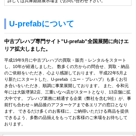
詳しくは兵庫姫路展示場までお問い合わせ下さい。
U-prefabについて
中古プレハブ専門サイト”U-prefab”全国展開に向けエ
リア拡大しました。
平成19年9月に中古プレハブの買取・販売・レンタルをスタート
し、10年が経過しました。 数多くの方からの問合せ、買取・納品
のご依頼をいただき、心より感謝しております。 平成22年5月よ
り新たにスタートした、U-prefab（ユー・プレハブ）も多くお引
き合いをいただき、順調に事業展開しております。 また、令和元
年には大阪堺第2店、三重いなべ店がスタートとなり、13店舗に拡
大中です。 プレハブ業務に精通する企業（弊社を含む9社）が、事
前打ち合わせ～納品後のアフターケアまで各エリアの窓口となり
ます。 できるだけ多くのお客様に、ご納得いただける商品を提供
できるよう、多数の品揃えをもってお客様のご来場をお待ちして
おります。