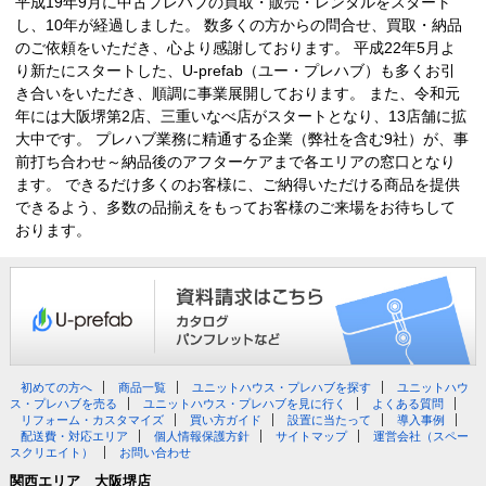
平成19年9月に中古プレハブの買取・販売・レンタルをスタート
し、10年が経過しました。 数多くの方からの問合せ、買取・納品
のご依頼をいただき、心より感謝しております。 平成22年5月よ
り新たにスタートした、U-prefab（ユー・プレハブ）も多くお引
き合いをいただき、順調に事業展開しております。 また、令和元
年には大阪堺第2店、三重いなべ店がスタートとなり、13店舗に拡
大中です。 プレハブ業務に精通する企業（弊社を含む9社）が、事
前打ち合わせ～納品後のアフターケアまで各エリアの窓口となり
ます。 できるだけ多くのお客様に、ご納得いただける商品を提供
できるよう、多数の品揃えをもってお客様のご来場をお待ちして
おります。
初めての方へ
商品一覧
ユニットハウス・プレハブを探す
ユニットハウ
ス・プレハブを売る
ユニットハウス・プレハブを見に行く
よくある質問
リフォーム・カスタマイズ
買い方ガイド
設置に当たって
導入事例
配送費・対応エリア
個人情報保護方針
サイトマップ
運営会社（スペー
スクリエイト）
お問い合わせ
関西エリア 大阪堺店