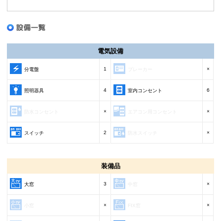
電気設備
1
×
分電盤
ブレーカー
4
6
照明器具
室内コンセント
×
×
防水コンセント
エアコン用コンセント
2
×
スイッチ
防水スイッチ
装備品
3
×
大窓
中窓
×
×
小窓
FIX窓