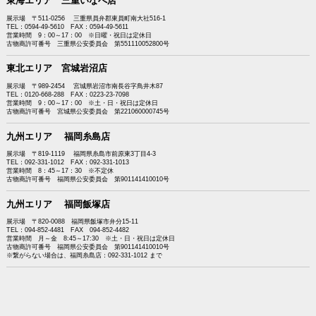
東海エリア 三重いなべ店
展示場 〒511-0256 三重県員弁郡東員町南大社516-1
TEL：0594-49-5610 FAX：0594-49-5611
営業時間 9：00～17：00 ※日曜・祝日は定休日
古物商許可番号 三重県公安委員会 第551110052800号
東北エリア 宮城岩沼店
展示場 〒989-2454 宮城県岩沼市南長谷字鳥井木87
TEL：0120-668-288 FAX：0223-23-7098
営業時間 9：00～17：00 ※土・日・祝日は定休日
古物商許可番号 宮城県公安委員会 第221060000745号
九州エリア 福岡糸島店
展示場 〒819-1119 福岡県糸島市前原東3丁目4-3
TEL：092-331-1012 FAX：092-331-1013
営業時間 8：45～17：30 ※不定休
古物商許可番号 福岡県公安委員会 第901141410010号
九州エリア 福岡飯塚店
展示場 〒820-0088 福岡県飯塚市弁分15-11
TEL：094-852-4481 FAX 094-852-4482
営業時間 月～金 8:45～17:30 ※土・日・祝日は定休日
古物商許可番号 福岡県公安委員会 第901141410010号
※繋がらない場合は、福岡糸島店：092-331-1012 まで