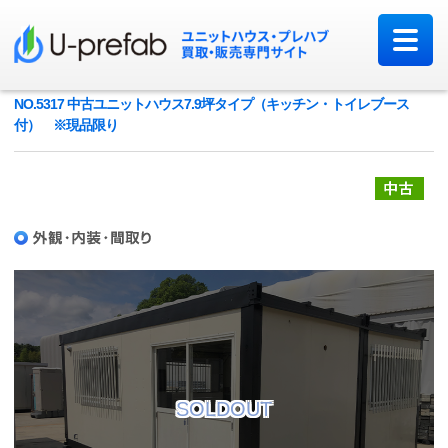
NO.5317 中古ユニットハウス7.9坪タイプ（キッチン・トイレブース
付） ※現品限り
中
SOLDOUT