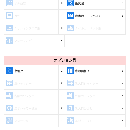
×
2
その他窓
換気扇
×
1
ガラリ
床素地（コンパネ）
×
×
クッションフロア貼
タイルカーペット貼
×
フローリング
オプション品
2
3
窓網戸
窓用面格子
×
×
窓シャッター
出入口シャッター
×
×
内部カウンター
外部カウンター
×
×
温水シャワー便座
出入口ひさし
×
×
玄関デッキ
鼻隠し（面）