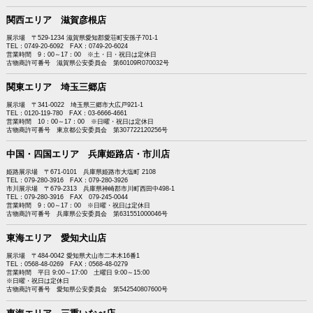
関西エリア 滋賀彦根店
展示場 〒529-1234 滋賀県愛知郡愛荘町安孫子701-1
TEL：0749-20-6092 FAX：0749-20-6024
営業時間 9：00～17：00 ※土・日・祝日は定休日
古物商許可番号 滋賀県公安委員会 第60109R070032号
関東エリア 埼玉三郷店
展示場 〒341-0022 埼玉県三郷市大広戸921-1
TEL：0120-119-780 FAX：03-6666-4661
営業時間 10：00～17：00 ※日曜・祝日は定休日
古物商許可番号 東京都公安委員会 第307722120256号
中国・四国エリア 兵庫姫路店・市川店
姫路展示場 〒671-0101 兵庫県姫路市大塩町 2108
TEL：079-280-3916 FAX：079-280-3926
市川展示場 〒679-2313 兵庫県神崎郡市川町西田中498-1
TEL：079-280-3916 FAX 079-245-0044
営業時間 9：00～17：00 ※日曜・祝日は定休日
古物商許可番号 兵庫県公安委員会 第631551000046号
東海エリア 愛知犬山店
展示場 〒484-0042 愛知県犬山市二本木16番1
TEL：0568-48-0269 FAX：0568-48-0279
営業時間 平日 9:00～17:00 土曜日 9:00～15:00
※日曜・祝日は定休日
古物商許可番号 愛知県公安委員会 第542540807600号