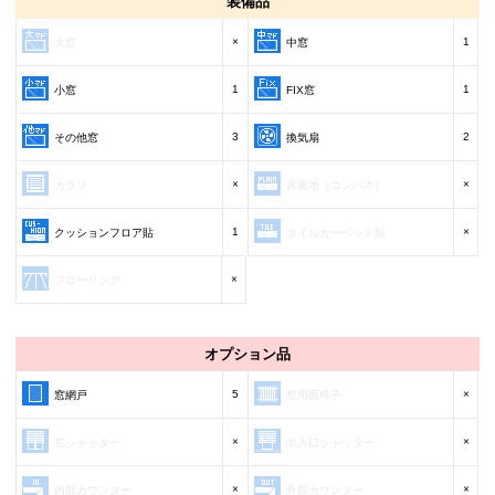
装備品
×
1
大窓
中窓
1
1
小窓
FIX窓
3
2
その他窓
換気扇
×
×
ガラリ
床素地（コンパネ）
1
×
クッションフロア貼
タイルカーペット貼
×
フローリング
オプション品
5
×
窓網戸
窓用面格子
×
×
窓シャッター
出入口シャッター
×
×
内部カウンター
外部カウンター