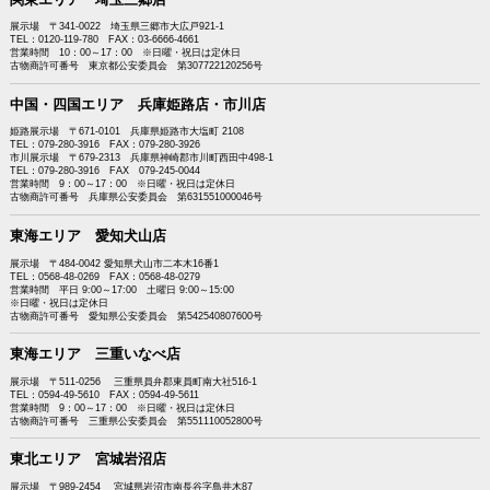
展示場 〒341-0022 埼玉県三郷市大広戸921-1
TEL：0120-119-780 FAX：03-6666-4661
営業時間 10：00～17：00 ※日曜・祝日は定休日
古物商許可番号 東京都公安委員会 第307722120256号
中国・四国エリア 兵庫姫路店・市川店
姫路展示場 〒671-0101 兵庫県姫路市大塩町 2108
TEL：079-280-3916 FAX：079-280-3926
市川展示場 〒679-2313 兵庫県神崎郡市川町西田中498-1
TEL：079-280-3916 FAX 079-245-0044
営業時間 9：00～17：00 ※日曜・祝日は定休日
古物商許可番号 兵庫県公安委員会 第631551000046号
東海エリア 愛知犬山店
展示場 〒484-0042 愛知県犬山市二本木16番1
TEL：0568-48-0269 FAX：0568-48-0279
営業時間 平日 9:00～17:00 土曜日 9:00～15:00
※日曜・祝日は定休日
古物商許可番号 愛知県公安委員会 第542540807600号
東海エリア 三重いなべ店
展示場 〒511-0256 三重県員弁郡東員町南大社516-1
TEL：0594-49-5610 FAX：0594-49-5611
営業時間 9：00～17：00 ※日曜・祝日は定休日
古物商許可番号 三重県公安委員会 第551110052800号
東北エリア 宮城岩沼店
展示場 〒989-2454 宮城県岩沼市南長谷字鳥井木87