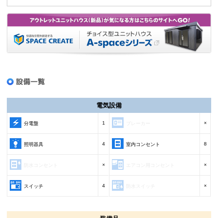
電気設備
1
×
分電盤
ブレーカー
4
8
照明器具
室内コンセント
×
×
防水コンセント
エアコン用コンセント
4
×
スイッチ
防水スイッチ