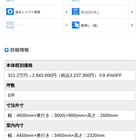
1
1
温水シャワー便座
出入口ひさし
×
3
玄関デッキ
鼻隠し（面）
本体税別価格
321.2万円→2,943,000円（税込3,237,300円）※8.4%OFF
坪数
5坪
寸法外寸
幅：4600mm×奥行き：3600(+900)mm×高さ：2600mm
室内内寸
幅：4450mm×奥行き：3450mm×高さ：2320mm