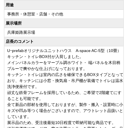
用途
事務所・休憩室・店舗・その他
展示場所
兵庫姫路展示場
店長のコメント
Uｰprefabオリジナルユニットハウス A-space AC-5型（10畳）
キッチン・トイレBOX付が入荷しました。
メインパネルカラーをマーブル調ホワイト・ 端パネルを木目柄
ブルーで爽やかな仕上げになっております。
キッチン・トイレは室内の広さを確保できるBOXタイプとなって
おり、キッチンには小窓・換気扇・吊戸棚が装備でトイレは温水
洗浄便座付です。
頑丈な鉄骨フレームを採用しているため、ご希望で2階建てにす
ることも可能です。
全て新品の部材を使用しておりますが、製作・搬入・設置時に小
キズや凹み等つく場合がございますので、アウトレット品扱いと
しています。
展示品のため、受注後最短10日程度で即納可能な商品です。