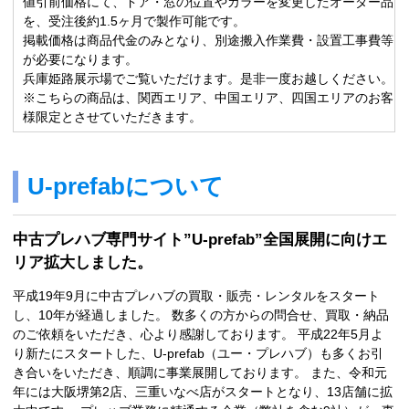
値引前価格にて、ドア・窓の位置やカラーを変更したオーダー品
を、受注後約1.5ヶ月で製作可能です。
掲載価格は商品代金のみとなり、別途搬入作業費・設置工事費等
が必要になります。
兵庫姫路展示場でご覧いただけます。是非一度お越しください。
※こちらの商品は、関西エリア、中国エリア、四国エリアのお客
様限定とさせていただきます。
U-prefabについて
中古プレハブ専門サイト”U-prefab”全国展開に向けエ
リア拡大しました。
平成19年9月に中古プレハブの買取・販売・レンタルをスタート
し、10年が経過しました。 数多くの方からの問合せ、買取・納品
のご依頼をいただき、心より感謝しております。 平成22年5月よ
り新たにスタートした、U-prefab（ユー・プレハブ）も多くお引
き合いをいただき、順調に事業展開しております。 また、令和元
年には大阪堺第2店、三重いなべ店がスタートとなり、13店舗に拡