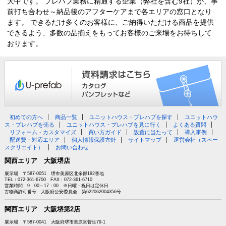
大中です。 プレハブ業務に精通する企業（弊社を含む9社）が、事
前打ち合わせ～納品後のアフターケアまで各エリアの窓口となり
ます。 できるだけ多くのお客様に、ご納得いただける商品を提供
できるよう、多数の品揃えをもってお客様のご来場をお待ちして
おります。
初めての方へ
商品一覧
ユニットハウス・プレハブを探す
ユニットハウ
ス・プレハブを売る
ユニットハウス・プレハブを見に行く
よくある質問
リフォーム・カスタマイズ
買い方ガイド
設置に当たって
導入事例
配送費・対応エリア
個人情報保護方針
サイトマップ
運営会社（スペー
スクリエイト）
お問い合わせ
関西エリア 大阪堺店
展示場 〒587-0051 堺市美原区北余部192番地
TEL：072-361-6700 FAX：072-361-6710
営業時間 9：00～17：00 ※日曜・祝日は定休日
古物商許可番号 大阪府公安委員会 第622062004356号
関西エリア 大阪堺第2店
展示場 〒587-0041 大阪府堺市美原区菅生79-1