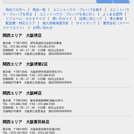
初めての方へ
商品一覧
ユニットハウス・プレハブを探す
ユニットハウ
ス・プレハブを売る
ユニットハウス・プレハブを見に行く
よくある質問
リフォーム・カスタマイズ
買い方ガイド
設置に当たって
導入事例
配送費・対応エリア
個人情報保護方針
サイトマップ
運営会社（スペー
スクリエイト）
お問い合わせ
関西エリア 大阪堺店
展示場 〒587-0051 堺市美原区北余部192番地
TEL：072-361-6700 FAX：072-361-6710
営業時間 9：00～17：00 ※日曜・祝日は定休日
古物商許可番号 大阪府公安委員会 第622062004356号
関西エリア 大阪堺第2店
展示場 〒587-0041 大阪府堺市美原区菅生79-1
TEL：072-349-8558 FAX：072-349-8710
営業時間 9：00～17：00 ※日曜・祝日は定休日
古物商許可番号 大阪府公安委員会 第622062004356号
関西エリア 大阪岬店
展示場 〒599-0301 阪府泉南郡岬町淡輪1149-3
TEL：072-468-7320 FAX：072-468-7330
営業時間 9：00～17：00 ※日曜・祝日は定休日
古物商許可番号 大阪府公安委員会 第622062004356号
関西エリア 大阪富田林店
展示場 〒584-0052 大阪府富田林市佐備1391
TEL：0721-26-7610 FAX：0721-26-7620