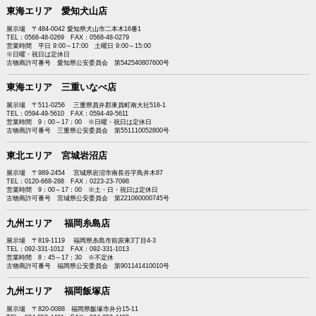
東海エリア 愛知犬山店
展示場 〒484-0042 愛知県犬山市二本木16番1
TEL：0568-48-0269 FAX：0568-48-0279
営業時間 平日 9:00～17:00 土曜日 9:00～15:00
※日曜・祝日は定休日
古物商許可番号 愛知県公安委員会 第542540807600号
東海エリア 三重いなべ店
展示場 〒511-0256 三重県員弁郡東員町南大社516-1
TEL：0594-49-5610 FAX：0594-49-5611
営業時間 9：00～17：00 ※日曜・祝日は定休日
古物商許可番号 三重県公安委員会 第551110052800号
東北エリア 宮城岩沼店
展示場 〒989-2454 宮城県岩沼市南長谷字鳥井木87
TEL：0120-668-288 FAX：0223-23-7098
営業時間 9：00～17：00 ※土・日・祝日は定休日
古物商許可番号 宮城県公安委員会 第221060000745号
九州エリア 福岡糸島店
展示場 〒819-1119 福岡県糸島市前原東3丁目4-3
TEL：092-331-1012 FAX：092-331-1013
営業時間 8：45～17：30 ※不定休
古物商許可番号 福岡県公安委員会 第901141410010号
九州エリア 福岡飯塚店
展示場 〒820-0088 福岡県飯塚市弁分15-11