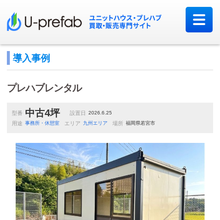
導入事例
プレハブレンタル
中古4坪
型番
設置日
2026.6.25
用途
事務所・休憩室
エリア
九州エリア
場所
福岡県若宮市