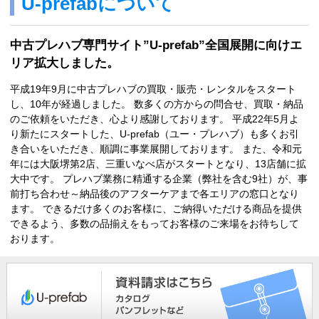
U-prefabについて
中古プレハブ専門サイト”U-prefab”全国展開に向けエ
リア拡大しました。
平成19年9月に中古プレハブの買取・販売・レンタルをスタート
し、10年が経過しました。 数多くの方からの問合せ、買取・納品
のご依頼をいただき、心より感謝しております。 平成22年5月よ
り新たにスタートした、U-prefab（ユー・プレハブ）も多くお引
き合いをいただき、順調に事業展開しております。 また、令和元
年には大阪堺第2店、三重いなべ店がスタートとなり、13店舗に拡
大中です。 プレハブ業務に精通する企業（弊社を含む9社）が、事
前打ち合わせ～納品後のアフターケアまで各エリアの窓口となり
ます。 できるだけ多くのお客様に、ご納得いただける商品を提供
できるよう、多数の品揃えをもってお客様のご来場をお待ちして
おります。