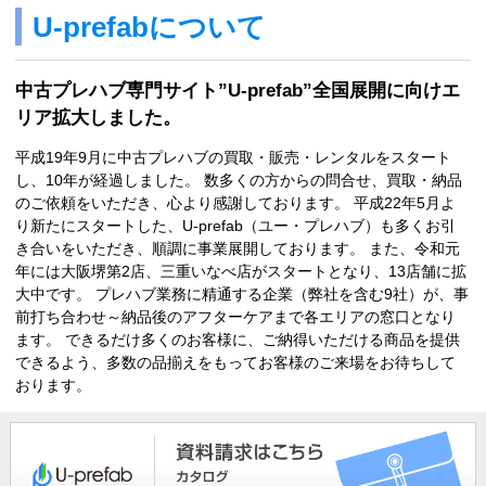
U-prefabについて
中古プレハブ専門サイト”U-prefab”全国展開に向けエ
リア拡大しました。
平成19年9月に中古プレハブの買取・販売・レンタルをスタート
し、10年が経過しました。 数多くの方からの問合せ、買取・納品
のご依頼をいただき、心より感謝しております。 平成22年5月よ
り新たにスタートした、U-prefab（ユー・プレハブ）も多くお引
き合いをいただき、順調に事業展開しております。 また、令和元
年には大阪堺第2店、三重いなべ店がスタートとなり、13店舗に拡
大中です。 プレハブ業務に精通する企業（弊社を含む9社）が、事
前打ち合わせ～納品後のアフターケアまで各エリアの窓口となり
ます。 できるだけ多くのお客様に、ご納得いただける商品を提供
できるよう、多数の品揃えをもってお客様のご来場をお待ちして
おります。