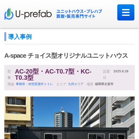
導入事例
A-space
チョイス型オリジナルユニットハウス
AC-20型・AC-T0.7型・KC-
型
設置
2025.8.28
T0.3型
番
日
用途
事務所・休憩室
屋外トイレ
エリア
九州エリア
場所
福岡県古賀市