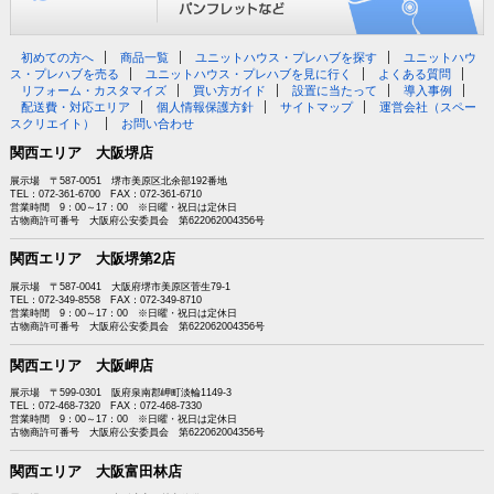
初めての方へ
商品一覧
ユニットハウス・プレハブを探す
ユニットハウ
ス・プレハブを売る
ユニットハウス・プレハブを見に行く
よくある質問
リフォーム・カスタマイズ
買い方ガイド
設置に当たって
導入事例
配送費・対応エリア
個人情報保護方針
サイトマップ
運営会社（スペー
スクリエイト）
お問い合わせ
関西エリア 大阪堺店
展示場 〒587-0051 堺市美原区北余部192番地
TEL：072-361-6700 FAX：072-361-6710
営業時間 9：00～17：00 ※日曜・祝日は定休日
古物商許可番号 大阪府公安委員会 第622062004356号
関西エリア 大阪堺第2店
展示場 〒587-0041 大阪府堺市美原区菅生79-1
TEL：072-349-8558 FAX：072-349-8710
営業時間 9：00～17：00 ※日曜・祝日は定休日
古物商許可番号 大阪府公安委員会 第622062004356号
関西エリア 大阪岬店
展示場 〒599-0301 阪府泉南郡岬町淡輪1149-3
TEL：072-468-7320 FAX：072-468-7330
営業時間 9：00～17：00 ※日曜・祝日は定休日
古物商許可番号 大阪府公安委員会 第622062004356号
関西エリア 大阪富田林店