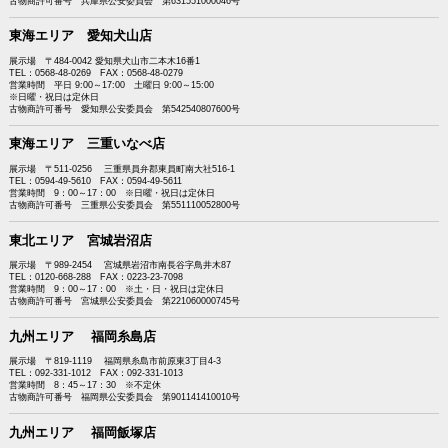
古物商許可番号 兵庫県公安委員会 第631551000046号
東海エリア 愛知犬山店
展示場 〒484-0042 愛知県犬山市二本木16番1
TEL：0568-48-0269 FAX：0568-48-0279
営業時間 平日 9:00～17:00 土曜日 9:00～15:00
※日曜・祝日は定休日
古物商許可番号 愛知県公安委員会 第542540807600号
東海エリア 三重いなべ店
展示場 〒511-0256 三重県員弁郡東員町南大社516-1
TEL：0594-49-5610 FAX：0594-49-5611
営業時間 9：00～17：00 ※日曜・祝日は定休日
古物商許可番号 三重県公安委員会 第551110052800号
東北エリア 宮城岩沼店
展示場 〒989-2454 宮城県岩沼市南長谷字鳥井木87
TEL：0120-668-288 FAX：0223-23-7098
営業時間 9：00～17：00 ※土・日・祝日は定休日
古物商許可番号 宮城県公安委員会 第221060000745号
九州エリア 福岡糸島店
展示場 〒819-1119 福岡県糸島市前原東3丁目4-3
TEL：092-331-1012 FAX：092-331-1013
営業時間 8：45～17：30 ※不定休
古物商許可番号 福岡県公安委員会 第901141410010号
九州エリア 福岡飯塚店