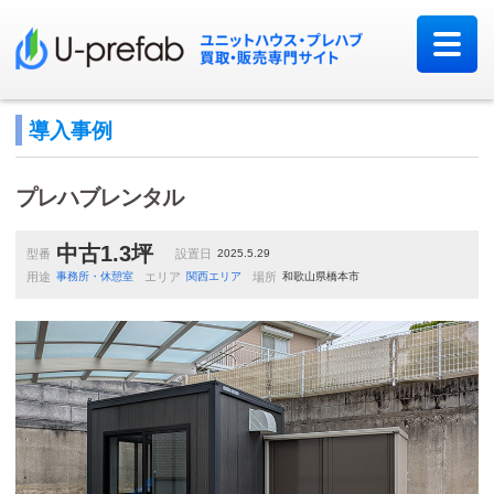
導入事例
プレハブレンタル
中古1.3坪
型番
設置日
2025.5.29
用途
事務所・休憩室
エリア
関西エリア
場所
和歌山県橋本市