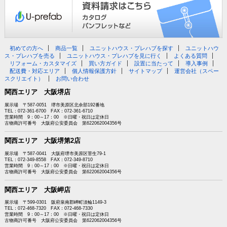
初めての方へ
商品一覧
ユニットハウス・プレハブを探す
ユニットハウ
ス・プレハブを売る
ユニットハウス・プレハブを見に行く
よくある質問
リフォーム・カスタマイズ
買い方ガイド
設置に当たって
導入事例
配送費・対応エリア
個人情報保護方針
サイトマップ
運営会社（スペー
スクリエイト）
お問い合わせ
関西エリア 大阪堺店
展示場 〒587-0051 堺市美原区北余部192番地
TEL：072-361-6700 FAX：072-361-6710
営業時間 9：00～17：00 ※日曜・祝日は定休日
古物商許可番号 大阪府公安委員会 第622062004356号
関西エリア 大阪堺第2店
展示場 〒587-0041 大阪府堺市美原区菅生79-1
TEL：072-349-8558 FAX：072-349-8710
営業時間 9：00～17：00 ※日曜・祝日は定休日
古物商許可番号 大阪府公安委員会 第622062004356号
関西エリア 大阪岬店
展示場 〒599-0301 阪府泉南郡岬町淡輪1149-3
TEL：072-468-7320 FAX：072-468-7330
営業時間 9：00～17：00 ※日曜・祝日は定休日
古物商許可番号 大阪府公安委員会 第622062004356号