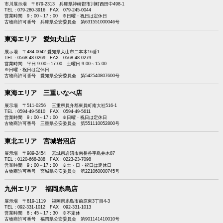
市川展示場 〒679-2313 兵庫県神崎郡市川町西田中498-1
TEL：079-280-3916 FAX 079-245-0044
営業時間 9：00～17：00 ※日曜・祝日は定休日
古物商許可番号 兵庫県公安委員会 第631551000046号
東海エリア 愛知犬山店
展示場 〒484-0042 愛知県犬山市二本木16番1
TEL：0568-48-0269 FAX：0568-48-0279
営業時間 平日 9:00～17:00 土曜日 9:00～15:00
※日曜・祝日は定休日
古物商許可番号 愛知県公安委員会 第542540807600号
東海エリア 三重いなべ店
展示場 〒511-0256 三重県員弁郡東員町南大社516-1
TEL：0594-49-5610 FAX：0594-49-5611
営業時間 9：00～17：00 ※日曜・祝日は定休日
古物商許可番号 三重県公安委員会 第551110052800号
東北エリア 宮城岩沼店
展示場 〒989-2454 宮城県岩沼市南長谷字鳥井木87
TEL：0120-668-288 FAX：0223-23-7098
営業時間 9：00～17：00 ※土・日・祝日は定休日
古物商許可番号 宮城県公安委員会 第221060000745号
九州エリア 福岡糸島店
展示場 〒819-1119 福岡県糸島市前原東3丁目4-3
TEL：092-331-1012 FAX：092-331-1013
営業時間 8：45～17：30 ※不定休
古物商許可番号 福岡県公安委員会 第901141410010号