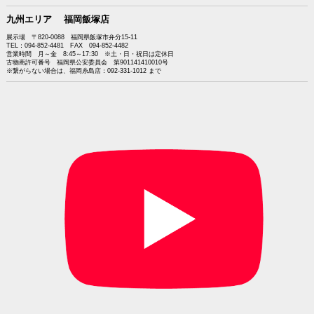
九州エリア 福岡飯塚店
展示場 〒820-0088 福岡県飯塚市弁分15-11
TEL：094-852-4481 FAX 094-852-4482
営業時間 月～金 8:45～17:30 ※土・日・祝日は定休日
古物商許可番号 福岡県公安委員会 第901141410010号
※繋がらない場合は、福岡糸島店：092-331-1012 まで