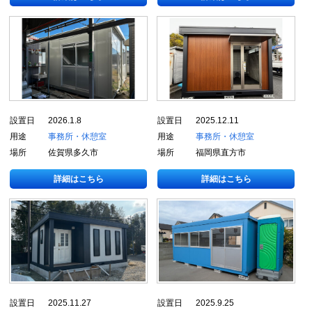
設置日
2026.1.8
設置日
2025.12.11
用途
事務所・休憩室
用途
事務所・休憩室
場所
佐賀県多久市
場所
福岡県直方市
詳細はこちら
詳細はこちら
設置日
2025.11.27
設置日
2025.9.25