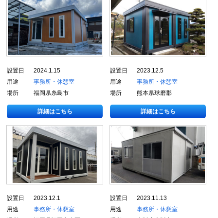
設置日
2024.1.15
設置日
2023.12.5
用途
事務所・休憩室
用途
事務所・休憩室
場所
福岡県糸島市
場所
熊本県球磨郡
詳細はこちら
詳細はこちら
設置日
2023.12.1
設置日
2023.11.13
用途
事務所・休憩室
用途
事務所・休憩室