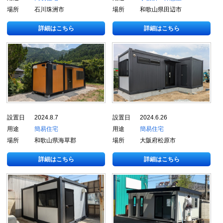
場所
石川珠洲市
場所
和歌山県田辺市
詳細はこちら
詳細はこちら
設置日
2024.8.7
設置日
2024.6.26
用途
簡易住宅
用途
簡易住宅
場所
和歌山県海草郡
場所
大阪府松原市
詳細はこちら
詳細はこちら