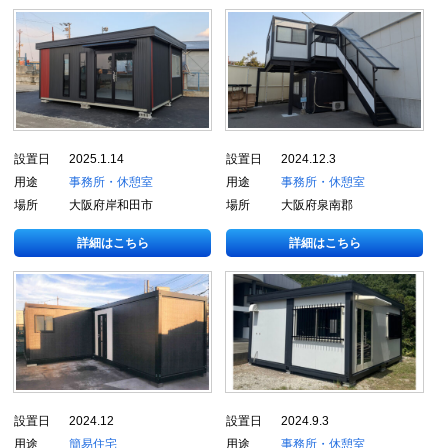
設置日
2025.1.14
設置日
2024.12.3
用途
事務所・休憩室
用途
事務所・休憩室
場所
大阪府岸和田市
場所
大阪府泉南郡
詳細はこちら
詳細はこちら
設置日
2024.12
設置日
2024.9.3
用途
簡易住宅
用途
事務所・休憩室