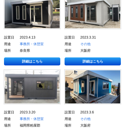
設置日
2023.4.13
設置日
2023.3.31
用途
事務所・休憩室
用途
その他
場所
奈良県
場所
大阪府
詳細はこちら
詳細はこちら
設置日
2023.3.20
設置日
2023.3.6
用途
事務所・休憩室
用途
その他
場所
福岡県粕屋郡
場所
大阪府