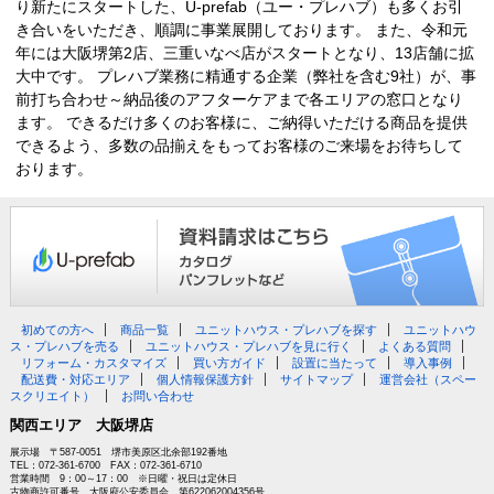
り新たにスタートした、U-prefab（ユー・プレハブ）も多くお引
き合いをいただき、順調に事業展開しております。 また、令和元
年には大阪堺第2店、三重いなべ店がスタートとなり、13店舗に拡
大中です。 プレハブ業務に精通する企業（弊社を含む9社）が、事
前打ち合わせ～納品後のアフターケアまで各エリアの窓口となり
ます。 できるだけ多くのお客様に、ご納得いただける商品を提供
できるよう、多数の品揃えをもってお客様のご来場をお待ちして
おります。
初めての方へ
商品一覧
ユニットハウス・プレハブを探す
ユニットハウ
ス・プレハブを売る
ユニットハウス・プレハブを見に行く
よくある質問
リフォーム・カスタマイズ
買い方ガイド
設置に当たって
導入事例
配送費・対応エリア
個人情報保護方針
サイトマップ
運営会社（スペー
スクリエイト）
お問い合わせ
関西エリア 大阪堺店
展示場 〒587-0051 堺市美原区北余部192番地
TEL：072-361-6700 FAX：072-361-6710
営業時間 9：00～17：00 ※日曜・祝日は定休日
古物商許可番号 大阪府公安委員会 第622062004356号