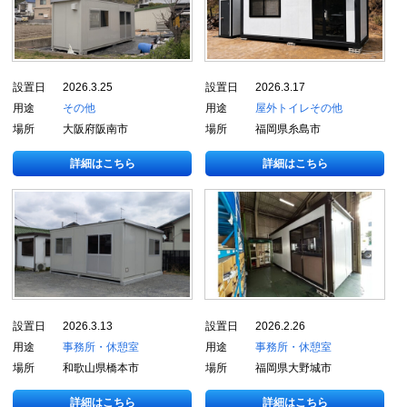
設置日
2026.3.25
設置日
2026.3.17
用途
その他
用途
屋外トイレ
その他
場所
大阪府阪南市
場所
福岡県糸島市
詳細はこちら
詳細はこちら
設置日
2026.3.13
設置日
2026.2.26
用途
事務所・休憩室
用途
事務所・休憩室
場所
和歌山県橋本市
場所
福岡県大野城市
詳細はこちら
詳細はこちら