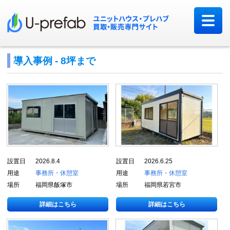
導入事例 - 8坪まで
設置日
2026.8.4
設置日
2026.6.25
用途
事務所・休憩室
用途
事務所・休憩室
場所
福岡県飯塚市
場所
福岡県若宮市
詳細はこちら
詳細はこちら