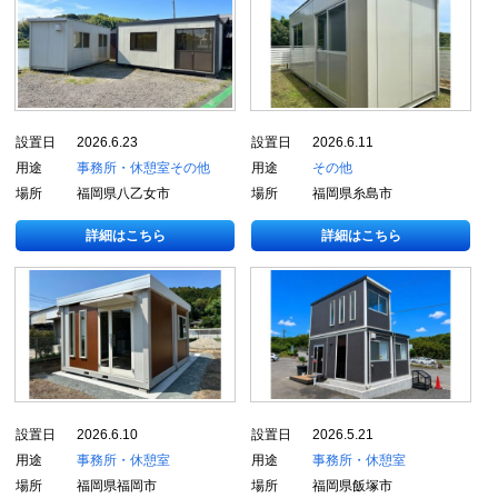
設置日
2026.6.23
設置日
2026.6.11
用途
事務所・休憩室
その他
用途
その他
場所
福岡県八乙女市
場所
福岡県糸島市
詳細はこちら
詳細はこちら
設置日
2026.6.10
設置日
2026.5.21
用途
事務所・休憩室
用途
事務所・休憩室
場所
福岡県福岡市
場所
福岡県飯塚市