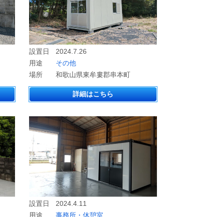
設置日
2024.7.26
用途
その他
場所
和歌山県東牟婁郡串本町
詳細はこちら
設置日
2024.4.11
用途
事務所・休憩室