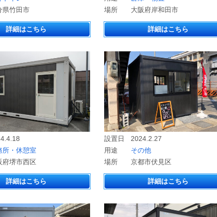
分県竹田市
場所
大阪府岸和田市
詳細はこちら
詳細はこちら
4.4.18
設置日
2024.2.27
務所・休憩室
用途
その他
阪府堺市西区
場所
京都市伏見区
詳細はこちら
詳細はこちら