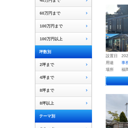
40万円まで
60万円まで
100万円まで
100万円以上
坪数別
設置日
202
用途
事
2坪まで
場所
福
4坪まで
8坪まで
8坪以上
テーマ別