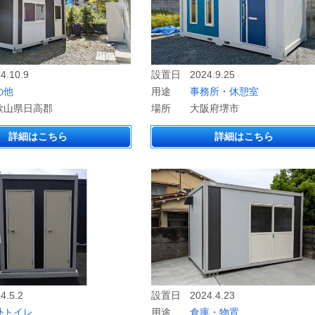
4.10.9
設置日
2024.9.25
の他
用途
事務所・休憩室
歌山県日高郡
場所
大阪府堺市
詳細はこちら
詳細はこちら
4.5.2
設置日
2024.4.23
外トイレ
用途
倉庫・物置