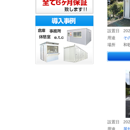
設置日
202
用途
そ
場所
和
設置日
202
用途
屋