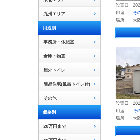
設置日
202
用途
そ
九州エリア
場所
大
用途別
事務所・休憩室
倉庫・物置
屋外トイレ
簡易住宅(風呂トイレ付)
その他
設置日
202
用途
そ
価格別
場所
大
20万円まで