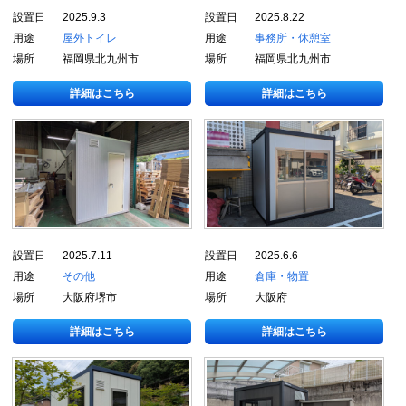
設置日
2025.9.3
設置日
2025.8.22
用途
屋外トイレ
用途
事務所・休憩室
場所
福岡県北九州市
場所
福岡県北九州市
詳細はこちら
詳細はこちら
設置日
2025.7.11
設置日
2025.6.6
用途
その他
用途
倉庫・物置
場所
大阪府堺市
場所
大阪府
詳細はこちら
詳細はこちら