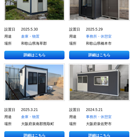
設置日
2025.5.30
設置日
2025.5.29
用途
倉庫・物置
用途
事務所・休憩室
場所
和歌山県海草郡
場所
和歌山県橋本市
詳細はこちら
詳細はこちら
設置日
2025.3.21
設置日
2024.5.21
用途
倉庫・物置
用途
事務所・休憩室
場所
大阪府泉南郡熊取町
場所
大阪府泉佐野市
詳細はこちら
詳細はこちら