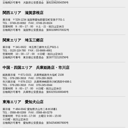
古物商許可番号 大阪府公安委員会 第622062004356号
関西エリア 滋賀彦根店
展示場 〒529-1234 滋賀県愛知郡愛荘町安孫子701-1
TEL：0749-20-6092 FAX：0749-20-6024
営業時間 9：00～17：00 ※土・日・祝日は定休日
古物商許可番号 滋賀県公安委員会 第60109R070032号
関東エリア 埼玉三郷店
展示場 〒341-0022 埼玉県三郷市大広戸921-1
TEL：0120-119-780 FAX：03-6666-4661
営業時間 10：00～17：00 ※日曜・祝日は定休日
古物商許可番号 東京都公安委員会 第307722120256号
中国・四国エリア 兵庫姫路店・市川店
姫路展示場 〒671-0101 兵庫県姫路市大塩町 2108
TEL：079-280-3916 FAX：079-280-3926
市川展示場 〒679-2313 兵庫県神崎郡市川町西田中498-1
TEL：079-280-3916 FAX 079-245-0044
営業時間 9：00～17：00 ※日曜・祝日は定休日
古物商許可番号 兵庫県公安委員会 第631551000046号
東海エリア 愛知犬山店
展示場 〒484-0042 愛知県犬山市二本木16番1
TEL：0568-48-0269 FAX：0568-48-0279
営業時間 平日 9:00～17:00 土曜日 9:00～15:00
※日曜・祝日は定休日
古物商許可番号 愛知県公安委員会 第542540807600号