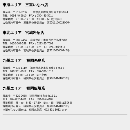
東海エリア 三重いなべ店
展示場 〒511-0256 三重県員弁郡東員町南大社516-1
TEL：0594-49-5610 FAX：0594-49-5611
営業時間 9：00～17：00 ※日曜・祝日は定休日
古物商許可番号 三重県公安委員会 第551110052800号
東北エリア 宮城岩沼店
展示場 〒989-2454 宮城県岩沼市南長谷字鳥井木87
TEL：0120-668-288 FAX：0223-23-7098
営業時間 9：00～17：00 ※土・日・祝日は定休日
古物商許可番号 宮城県公安委員会 第221060000745号
九州エリア 福岡糸島店
展示場 〒819-1119 福岡県糸島市前原東3丁目4-3
TEL：092-331-1012 FAX：092-331-1013
営業時間 8：45～17：30 ※不定休
古物商許可番号 福岡県公安委員会 第901141410010号
九州エリア 福岡飯塚店
展示場 〒820-0088 福岡県飯塚市弁分15-11
TEL：094-852-4481 FAX 094-852-4482
営業時間 月～金 8:45～17:30 ※土・日・祝日は定休日
古物商許可番号 福岡県公安委員会 第901141410010号
※繋がらない場合は、福岡糸島店：092-331-1012 まで