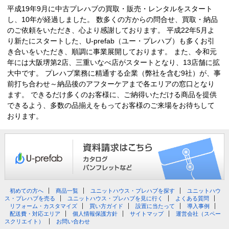
平成19年9月に中古プレハブの買取・販売・レンタルをスタート
し、10年が経過しました。 数多くの方からの問合せ、買取・納品
のご依頼をいただき、心より感謝しております。 平成22年5月よ
り新たにスタートした、U-prefab（ユー・プレハブ）も多くお引
き合いをいただき、順調に事業展開しております。 また、令和元
年には大阪堺第2店、三重いなべ店がスタートとなり、13店舗に拡
大中です。 プレハブ業務に精通する企業（弊社を含む9社）が、事
前打ち合わせ～納品後のアフターケアまで各エリアの窓口となり
ます。 できるだけ多くのお客様に、ご納得いただける商品を提供
できるよう、多数の品揃えをもってお客様のご来場をお待ちして
おります。
初めての方へ
商品一覧
ユニットハウス・プレハブを探す
ユニットハウ
ス・プレハブを売る
ユニットハウス・プレハブを見に行く
よくある質問
リフォーム・カスタマイズ
買い方ガイド
設置に当たって
導入事例
配送費・対応エリア
個人情報保護方針
サイトマップ
運営会社（スペー
スクリエイト）
お問い合わせ