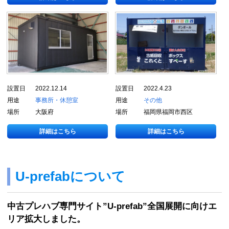
設置日
2022.12.14
設置日
2022.4.23
用途
事務所・休憩室
用途
その他
場所
大阪府
場所
福岡県福岡市西区
詳細はこちら
詳細はこちら
U-prefabについて
中古プレハブ専門サイト”U-prefab”全国展開に向けエ
リア拡大しました。