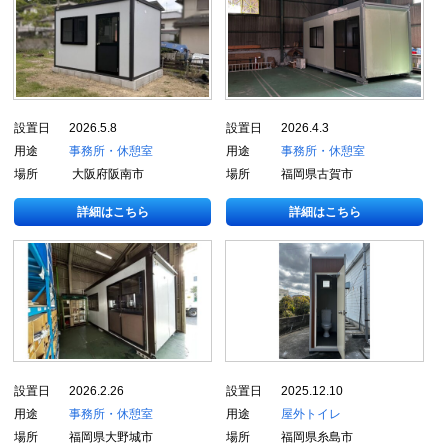
設置日
2026.5.8
設置日
2026.4.3
用途
事務所・休憩室
用途
事務所・休憩室
場所
大阪府阪南市
場所
福岡県古賀市
詳細はこちら
詳細はこちら
設置日
2026.2.26
設置日
2025.12.10
用途
事務所・休憩室
用途
屋外トイレ
場所
福岡県大野城市
場所
福岡県糸島市