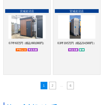
宮城岩沼店
宮城岩沼店
0.7坪 63万円（税込 693,000円）
0.3坪 19.5万円（税込214,500円 ）
アウトレット品
受注生産品
受注生産品
新棟
...
1
2
6