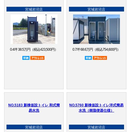
宮城岩沼店
宮城岩沼店
0.4坪 38.5万円（税込423,500円）
0.7坪 68.6万円（税込754,600円）
即納品
アウトレット品
即納品
アウトレット品
NO.5183 新棟仮設トイレ 和式簡
NO.5760 新棟仮設トイレ洋式簡易
易水洗
水洗（樹脂便器仕様）
宮城岩沼店
宮城岩沼店