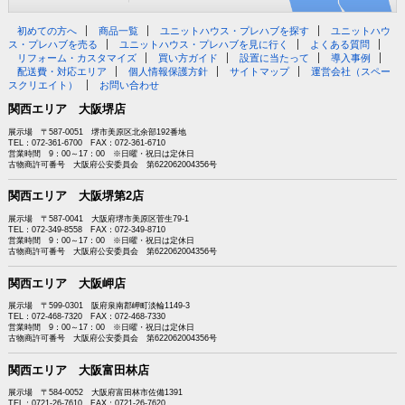
初めての方へ
商品一覧
ユニットハウス・プレハブを探す
ユニットハウ
ス・プレハブを売る
ユニットハウス・プレハブを見に行く
よくある質問
リフォーム・カスタマイズ
買い方ガイド
設置に当たって
導入事例
配送費・対応エリア
個人情報保護方針
サイトマップ
運営会社（スペー
スクリエイト）
お問い合わせ
関西エリア 大阪堺店
展示場 〒587-0051 堺市美原区北余部192番地
TEL：072-361-6700 FAX：072-361-6710
営業時間 9：00～17：00 ※日曜・祝日は定休日
古物商許可番号 大阪府公安委員会 第622062004356号
関西エリア 大阪堺第2店
展示場 〒587-0041 大阪府堺市美原区菅生79-1
TEL：072-349-8558 FAX：072-349-8710
営業時間 9：00～17：00 ※日曜・祝日は定休日
古物商許可番号 大阪府公安委員会 第622062004356号
関西エリア 大阪岬店
展示場 〒599-0301 阪府泉南郡岬町淡輪1149-3
TEL：072-468-7320 FAX：072-468-7330
営業時間 9：00～17：00 ※日曜・祝日は定休日
古物商許可番号 大阪府公安委員会 第622062004356号
関西エリア 大阪富田林店
展示場 〒584-0052 大阪府富田林市佐備1391
TEL：0721-26-7610 FAX：0721-26-7620