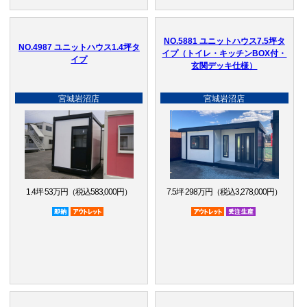
NO.5881 ユニットハウス7.5坪タ
NO.4987 ユニットハウス1.4坪タ
イプ（トイレ・キッチンBOX付・
イプ
玄関デッキ仕様）
宮城岩沼店
宮城岩沼店
1.4坪 53万円（税込583,000円）
7.5坪 298万円（税込3,278,000円）
即納品
アウトレット品
アウトレット品
受注生産品