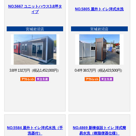
NO.5667 ユニットハウス3.8坪タ
NO.5805 屋外トイレ洋式水洗
イプ
宮城岩沼店
宮城岩沼店
3.8坪 132万円（税込1,452,000円）
0.4坪 38.5万円（税込423,500円）
アウトレット品
受注生産品
アウトレット品
受注生産品
NO.5584 屋外トイレ洋式水洗（手
NO.4869 新棟仮設トイレ 洋式簡
洗器付）
易水洗（樹脂便器仕様）