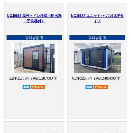
NO.5984 屋外トイレ洋式小用水洗
NO.5982 ユニットハウス6.3坪タ
（手洗器付）
イプ
宮城岩沼店
宮城岩沼店
1.9坪 117万円（税込1,287,000円）
6.3坪 226万円（税込2,486,000円）
即納品
アウトレット品
即納品
アウトレット品