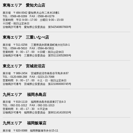
東海エリア 愛知犬山店
展示場 〒484-0042 愛知県犬山市二本木16番1
TEL：0568-48-0269 FAX：0568-48-0279
営業時間 平日 9:00～17:00 土曜日 9:00～15:00
※日曜・祝日は定休日
古物商許可番号 愛知県公安委員会 第542540807600号
東海エリア 三重いなべ店
展示場 〒511-0256 三重県員弁郡東員町南大社516-1
TEL：0594-49-5610 FAX：0594-49-5611
営業時間 9：00～17：00 ※日曜・祝日は定休日
古物商許可番号 三重県公安委員会 第551110052800号
東北エリア 宮城岩沼店
展示場 〒989-2454 宮城県岩沼市南長谷字鳥井木87
TEL：0120-668-288 FAX：0223-23-7098
営業時間 9：00～17：00 ※土・日・祝日は定休日
古物商許可番号 宮城県公安委員会 第221060000745号
九州エリア 福岡糸島店
展示場 〒819-1119 福岡県糸島市前原東3丁目4-3
TEL：092-331-1012 FAX：092-331-1013
営業時間 8：45～17：30 ※不定休
古物商許可番号 福岡県公安委員会 第901141410010号
九州エリア 福岡飯塚店
展示場 〒820-0088 福岡県飯塚市弁分15-11