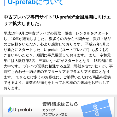
U-prefabについて
中古プレハブ専門サイト”U-prefab”全国展開に向けエ
リア拡大しました。
平成19年9月に中古プレハブの買取・販売・レンタルをスタート
し、10年が経過しました。 数多くの方からの問合せ、買取・納品
のご依頼をいただき、心より感謝しております。 平成22年5月よ
り新たにスタートした、U-prefab（ユー・プレハブ）も多くお引
き合いをいただき、順調に事業展開しております。 また、令和元
年には大阪堺第2店、三重いなべ店がスタートとなり、13店舗に拡
大中です。 プレハブ業務に精通する企業（弊社を含む9社）が、事
前打ち合わせ～納品後のアフターケアまで各エリアの窓口となり
ます。 できるだけ多くのお客様に、ご納得いただける商品を提供
できるよう、多数の品揃えをもってお客様のご来場をお待ちして
おります。