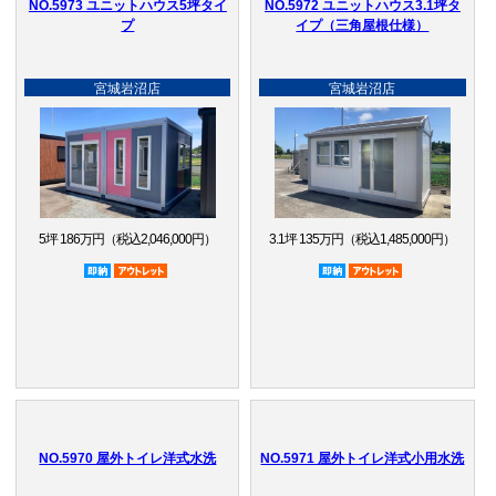
NO.5973 ユニットハウス5坪タイ
NO.5972 ユニットハウス3.1坪タ
プ
イプ（三角屋根仕様）
宮城岩沼店
宮城岩沼店
5坪 186万円（税込2,046,000円）
3.1坪 135万円（税込1,485,000円）
即納品
アウトレット品
即納品
アウトレット品
NO.5970 屋外トイレ洋式水洗
NO.5971 屋外トイレ洋式小用水洗