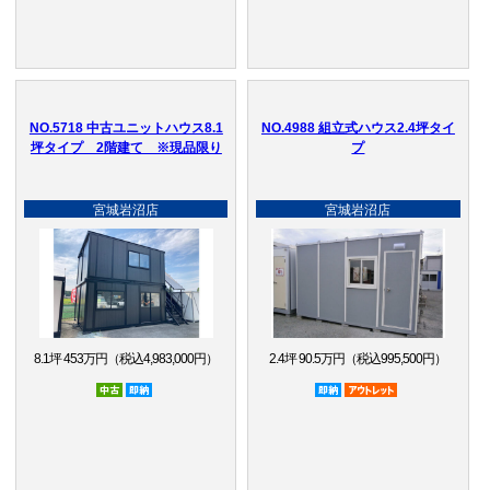
NO.5718 中古ユニットハウス8.1
NO.4988 組立式ハウス2.4坪タイ
坪タイプ 2階建て ※現品限り
プ
宮城岩沼店
宮城岩沼店
8.1坪 453万円（税込4,983,000円）
2.4坪 90.5万円（税込995,500円）
中古
即納品
即納品
アウトレット品