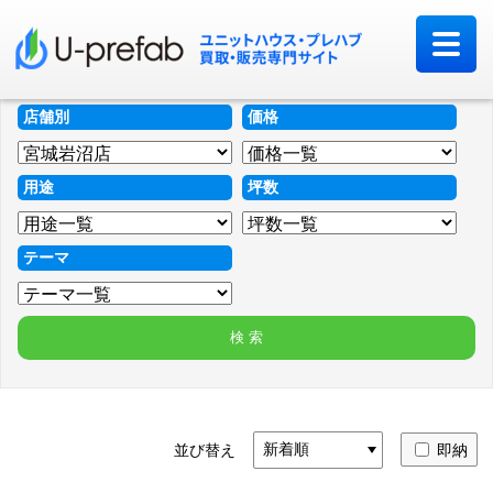
店舗別
価格
用途
坪数
テーマ
並び替え
即納