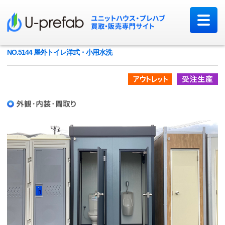
NO.5144 屋外トイレ洋式・小用水洗
アウトレット品
受