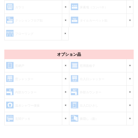
×
×
ガラリ
床素地（コンパネ）
×
×
クッションフロア貼
タイルカーペット貼
×
フローリング
オプション品
×
×
窓網戸
窓用面格子
×
×
窓シャッター
出入口シャッター
×
×
内部カウンター
外部カウンター
×
×
温水シャワー便座
出入口ひさし
×
×
玄関デッキ
鼻隠し（面）