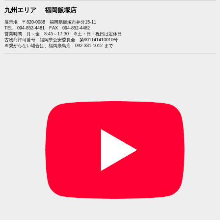
九州エリア 福岡飯塚店
展示場 〒820-0088 福岡県飯塚市弁分15-11
TEL：094-852-4481 FAX 094-852-4482
営業時間 月～金 8:45～17:30 ※土・日・祝日は定休日
古物商許可番号 福岡県公安委員会 第901141410010号
※繋がらない場合は、福岡糸島店：092-331-1012 まで