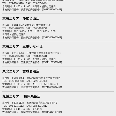
市川展示場 〒679-2313 兵庫県神崎郡市川町西田中498-1
TEL：079-280-3916 FAX 079-245-0044
営業時間 9：00～17：00 ※日曜・祝日は定休日
古物商許可番号 兵庫県公安委員会 第631551000046号
東海エリア 愛知犬山店
展示場 〒484-0042 愛知県犬山市二本木16番1
TEL：0568-48-0269 FAX：0568-48-0279
営業時間 平日 9:00～17:00 土曜日 9:00～15:00
※日曜・祝日は定休日
古物商許可番号 愛知県公安委員会 第542540807600号
東海エリア 三重いなべ店
展示場 〒511-0256 三重県員弁郡東員町南大社516-1
TEL：0594-49-5610 FAX：0594-49-5611
営業時間 9：00～17：00 ※日曜・祝日は定休日
古物商許可番号 三重県公安委員会 第551110052800号
東北エリア 宮城岩沼店
展示場 〒989-2454 宮城県岩沼市南長谷字鳥井木87
TEL：0120-668-288 FAX：0223-23-7098
営業時間 9：00～17：00 ※土・日・祝日は定休日
古物商許可番号 宮城県公安委員会 第221060000745号
九州エリア 福岡糸島店
展示場 〒819-1119 福岡県糸島市前原東3丁目4-3
TEL：092-331-1012 FAX：092-331-1013
営業時間 8：45～17：30 ※不定休
古物商許可番号 福岡県公安委員会 第901141410010号