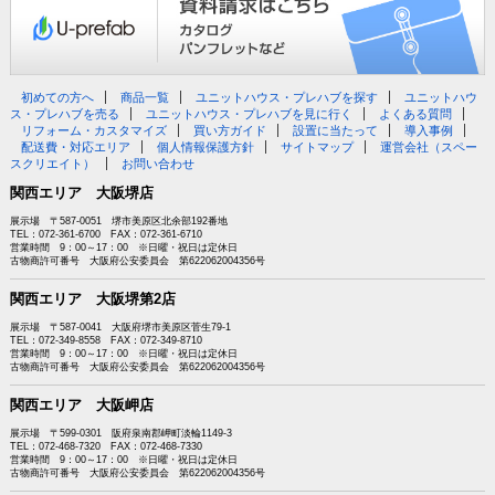
初めての方へ
商品一覧
ユニットハウス・プレハブを探す
ユニットハウ
ス・プレハブを売る
ユニットハウス・プレハブを見に行く
よくある質問
リフォーム・カスタマイズ
買い方ガイド
設置に当たって
導入事例
配送費・対応エリア
個人情報保護方針
サイトマップ
運営会社（スペー
スクリエイト）
お問い合わせ
関西エリア 大阪堺店
展示場 〒587-0051 堺市美原区北余部192番地
TEL：072-361-6700 FAX：072-361-6710
営業時間 9：00～17：00 ※日曜・祝日は定休日
古物商許可番号 大阪府公安委員会 第622062004356号
関西エリア 大阪堺第2店
展示場 〒587-0041 大阪府堺市美原区菅生79-1
TEL：072-349-8558 FAX：072-349-8710
営業時間 9：00～17：00 ※日曜・祝日は定休日
古物商許可番号 大阪府公安委員会 第622062004356号
関西エリア 大阪岬店
展示場 〒599-0301 阪府泉南郡岬町淡輪1149-3
TEL：072-468-7320 FAX：072-468-7330
営業時間 9：00～17：00 ※日曜・祝日は定休日
古物商許可番号 大阪府公安委員会 第622062004356号