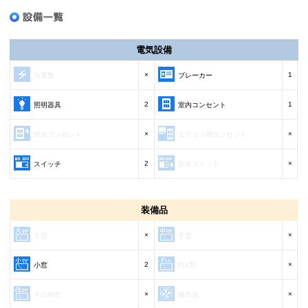
電気設備
×
1
分電盤
ブレーカー
2
1
照明器具
室内コンセント
×
×
防水コンセント
エアコン用コンセント
2
×
スイッチ
防水スイッチ
装備品
×
×
大窓
中窓
2
×
小窓
FIX窓
×
×
その他窓
換気扇