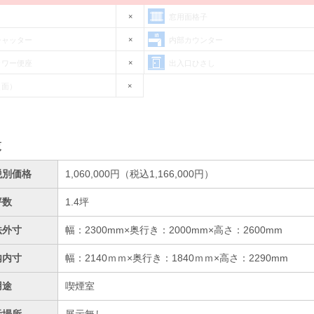
×
窓用面格子
×
シャッター
内部カウンター
×
ャワー便座
出入口ひさし
×
（面）
覧
税別価格
1,060,000円（税込1,166,000円）
坪数
1.4坪
法外寸
幅：2300mm×奥行き：2000mm×高さ：2600mm
内内寸
幅：2140ｍｍ×奥行き：1840ｍｍ×高さ：2290mm
用途
喫煙室