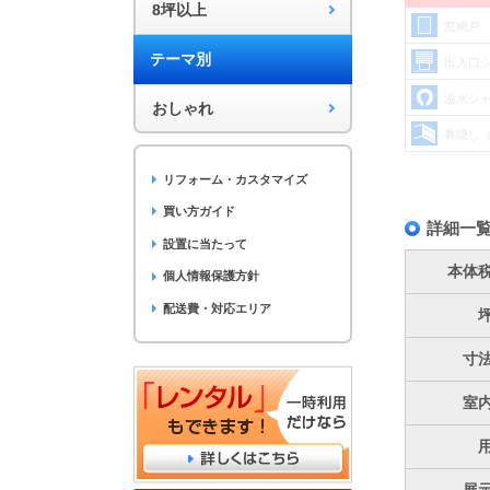
8坪以上
窓網戸
テーマ別
出入口
温水シ
おしゃれ
鼻隠し
リフォーム・カスタマイズ
買い方ガイド
詳細一
設置に当たって
本体
個人情報保護方針
配送費・対応エリア
寸
室