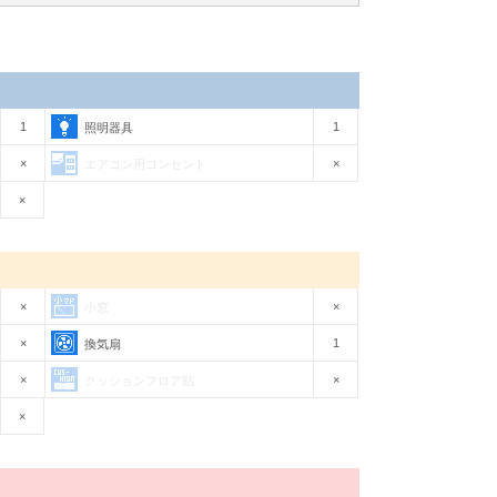
1
1
照明器具
×
×
エアコン用コンセント
×
×
×
小窓
×
1
換気扇
×
×
クッションフロア貼
×