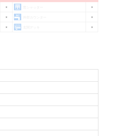
×
×
窓シャッター
×
×
外部カウンター
×
×
玄関デッキ