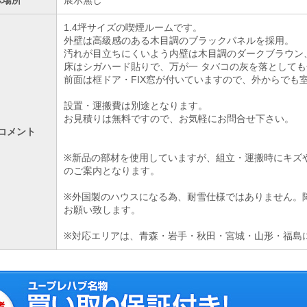
示場所
展示無し
1.4坪サイズの喫煙ルームです。
外壁は高級感のある木目調のブラックパネルを採用。
汚れが目立ちにくいよう内壁は木目調のダークブラウン
床はシガハード貼りで、万が一 タバコの灰を落として
前面は框ドア・FIX窓が付いていますので、外からでも
設置・運搬費は別途となります。
お見積りは無料ですので、お気軽にお問合せ下さい。
コメント
※新品の部材を使用していますが、組立・運搬時にキズ
のご案内となります。
※外国製のハウスになる為、耐雪仕様ではありません。
お願い致します。
※対応エリアは、青森・岩手・秋田・宮城・山形・福島