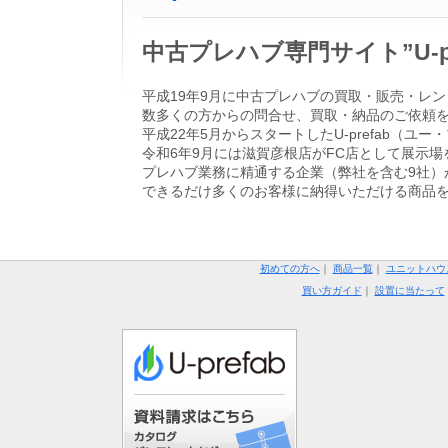
中古プレハブ専門サイト”U-
平成19年9月に中古プレハブの買取・販売・レン
数多くの方からの問合せ、買取・納品のご依頼
平成22年5月からスタートしたU-prefab
令和6年9月には滋賀彦根店がFC店として展示場
プレハブ業務に精通する企業（弊社を含む9社）
できるだけ多くのお客様に納得いただける商品
初めての方へ
｜
商品一覧
｜
ユニットハウ
買い方ガイド
｜
設置に当たって