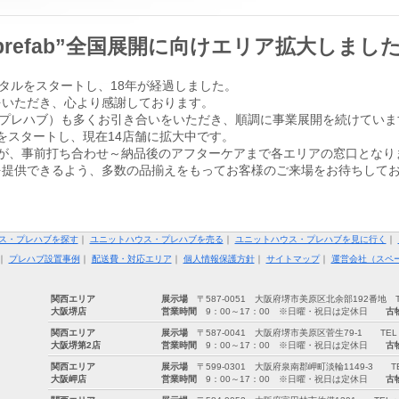
prefab”全国展開に向けエリア拡大しまし
タルをスタートし、18年が経過しました。
をいただき、心より感謝しております。
（ユー・プレハブ）も多くお引き合いをいただき、順調に事業展開を続けてい
をスタートし、現在14店舗に拡大中です。
が、事前打ち合わせ～納品後のアフターケアまで各エリアの窓口となり
を提供できるよう、多数の品揃えをもってお客様のご来場をお待ちして
ス・プレハブを探す
｜
ユニットハウス・プレハブを売る
｜
ユニットハウス・プレハブを見に行く
｜
｜
プレハブ設置事例
｜
配送費・対応エリア
｜
個人情報保護方針
｜
サイトマップ
｜
運営会社（スペ
関西エリア
展示場
〒587-0051 大阪府堺市美原区北余部192番地 TEL：0
大阪堺店
営業時間
9：00～17：00 ※日曜・祝日は定休日
古
関西エリア
展示場
〒587-0041 大阪府堺市美原区菅生79-1 TEL：072-
大阪堺第2店
営業時間
9：00～17：00 ※日曜・祝日は定休日
古
関西エリア
展示場
〒599-0301 大阪府泉南郡岬町淡輪1149-3 TEL：07
大阪岬店
営業時間
9：00～17：00 ※日曜・祝日は定休日
古