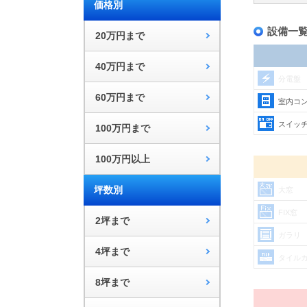
価格別
設備一
20万円まで
40万円まで
分電盤
60万円まで
室内コ
スイッ
100万円まで
100万円以上
坪数別
大窓
FIX窓
2坪まで
ガラリ
4坪まで
タイル
8坪まで