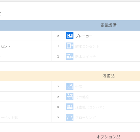
覧
電気設備
×
ブレーカー
1
ンセント
防水コンセント
1
チ
防水スイッチ
装備品
×
中窓
×
その他窓
×
床素地（コンパネ）
×
カーペット貼
フローリング
オプション品