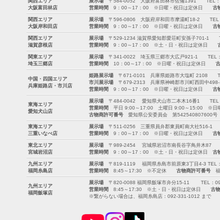
関西エリア
展示場
〒584-0052 大阪府富田林市佐備1391 TEL：0721-
大阪富田林店
営業時間
9：00～17：00 ※日曜・祝日は定休日
古
関西エリア
展示場
〒596-0806 大阪府岸和田市摩湯町18-2 TEL：072-
大阪岸和田店
営業時間
9：00～17：00 ※日曜・祝日は定休日
古
関西エリア
展示場
〒529-1234 滋賀県愛知郡愛荘町安孫子701-1 TEL：0
滋賀彦根店
営業時間
9：00～17：00 ※土・日・祝日は定休日
関東エリア
展示場
〒341-0022 埼玉県三郷市大広戸921-1 TEL：0120
埼玉三郷店
営業時間
10：00～17：00 ※日曜・祝日は定休日
姫路展示場
〒671-0101 兵庫県姫路市大塩町 2108 TEL：0
中国・四国エリア
市川展示場
〒679-2313 兵庫県神崎郡市川町西田中498-1 T
兵庫姫路店・市川店
営業時間
9：00～17：00 ※日曜・祝日は定休日
古
展示場
〒484-0042 愛知県犬山市二本木16番1 TEL：0568
東海エリア
営業時間
平日 9:00～17:00 土曜日 9:00～15:00 
愛知犬山店
古物商許可番号
愛知県公安委員会 第542540807600号
東海エリア
展示場
〒511-0256 三重県員弁郡東員町南大社516-1 TEL：
三重いなべ店
営業時間
9：00～17：00 ※日曜・祝日は定休日
古
東北エリア
展示場
〒989-2454 宮城県岩沼市南長谷字鳥井木87 TEL：0
宮城岩沼店
営業時間
9：00～17：00 ※土・日・祝日は定休日
古
九州エリア
展示場
〒819-1119 福岡県糸島市前原東3丁目4-3 TEL：092
福岡糸島店
営業時間
8:45～17:30 ※不定休
古物商許可番号
福岡
展示場
〒820-0088 福岡県飯塚市弁分15-11 TEL：094-8
九州エリア
営業時間
8:45～17:30 ※土・日・祝日は定休日
古
福岡飯塚店
※繋がらない場合は、福岡糸島店：092-331-1012 まで