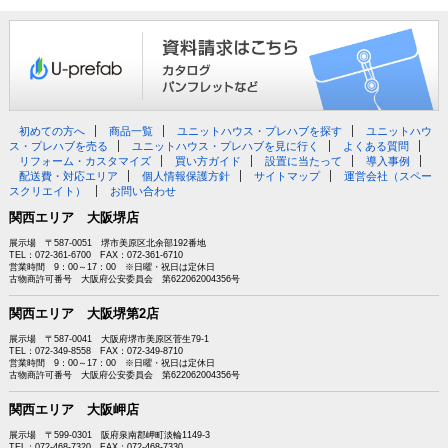
初めての方へ
商品一覧
ユニットハウス・プレハブを探す
ユニットハウ
ス・プレハブを売る
ユニットハウス・プレハブを見に行く
よくある質問
リフォーム・カスタマイズ
買い方ガイド
設置に当たって
導入事例
配送費・対応エリア
個人情報保護方針
サイトマップ
運営会社（スペー
スクリエイト）
お問い合わせ
関西エリア 大阪堺店
展示場 〒587-0051 堺市美原区北余部192番地
TEL：072-361-6700 FAX：072-361-6710
営業時間 9：00～17：00 ※日曜・祝日は定休日
古物商許可番号 大阪府公安委員会 第622062004356号
関西エリア 大阪堺第2店
展示場 〒587-0041 大阪府堺市美原区菅生79-1
TEL：072-349-8558 FAX：072-349-8710
営業時間 9：00～17：00 ※日曜・祝日は定休日
古物商許可番号 大阪府公安委員会 第622062004356号
関西エリア 大阪岬店
展示場 〒599-0301 阪府泉南郡岬町淡輪1149-3
TEL：072-468-7320 FAX：072-468-7330