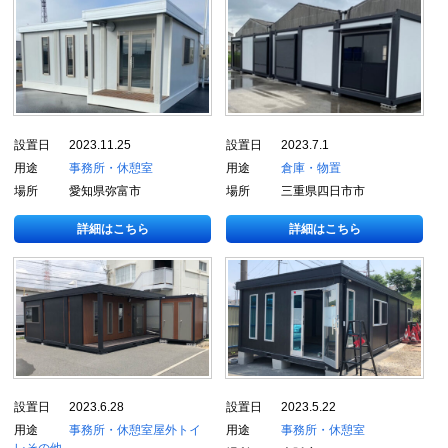
設置日
2023.11.25
設置日
2023.7.1
用途
事務所・休憩室
用途
倉庫・物置
場所
愛知県弥富市
場所
三重県四日市市
詳細はこちら
詳細はこちら
設置日
2023.6.28
設置日
2023.5.22
用途
事務所・休憩室
屋外トイ
用途
事務所・休憩室