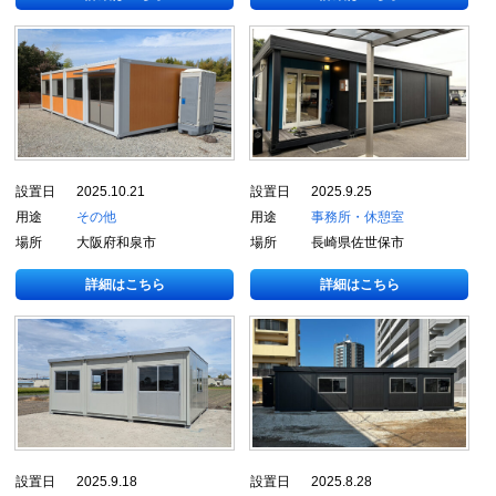
設置日
2025.10.21
設置日
2025.9.25
用途
その他
用途
事務所・休憩室
場所
大阪府和泉市
場所
長崎県佐世保市
詳細はこちら
詳細はこちら
設置日
2025.9.18
設置日
2025.8.28