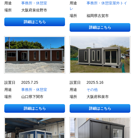
用途
事務所・休憩室
用途
事務所・休憩室
屋外トイ
レ
場所
大阪府泉佐野市
場所
福岡県古賀市
詳細はこちら
詳細はこちら
設置日
2025.7.25
設置日
2025.5.16
用途
事務所・休憩室
用途
その他
場所
山口県下関市
場所
大阪府和泉市
詳細はこちら
詳細はこちら