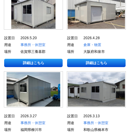
設置日
2026.5.20
設置日
2026.4.28
用途
事務所・休憩室
用途
倉庫・物置
場所
佐賀県三養基郡
場所
大阪府和泉市
詳細はこちら
詳細はこちら
設置日
2026.3.27
設置日
2026.3.13
用途
事務所・休憩室
用途
事務所・休憩室
場所
福岡県柳川市
場所
和歌山県橋本市