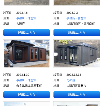
設置日
2023.4.6
設置日
2023.2.3
用途
事務所・休憩室
用途
事務所・休憩室
場所
大阪府
場所
大阪府南河内郡河南町
詳細はこちら
詳細はこちら
設置日
2023.1.30
設置日
2022.12.13
用途
事務所・休憩室
用途
その他
場所
奈良県磯城郡三宅町
場所
大阪府富田林市
詳細はこちら
詳細はこちら