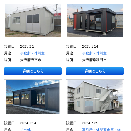
設置日
2025.2.1
設置日
2025.1.14
用途
事務所・休憩室
用途
事務所・休憩室
場所
大阪府阪南市
場所
大阪府岸和田市
詳細はこちら
詳細はこちら
設置日
2024.12.4
設置日
2024.7.25
用途
その他
用途
事務所・休憩室
倉庫・物