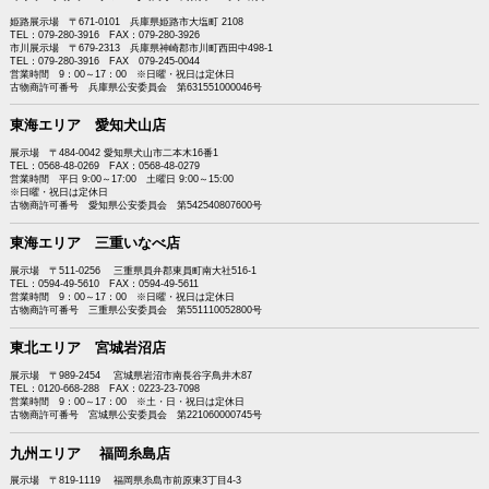
姫路展示場 〒671-0101 兵庫県姫路市大塩町 2108
TEL：079-280-3916 FAX：079-280-3926
市川展示場 〒679-2313 兵庫県神崎郡市川町西田中498-1
TEL：079-280-3916 FAX 079-245-0044
営業時間 9：00～17：00 ※日曜・祝日は定休日
古物商許可番号 兵庫県公安委員会 第631551000046号
東海エリア 愛知犬山店
展示場 〒484-0042 愛知県犬山市二本木16番1
TEL：0568-48-0269 FAX：0568-48-0279
営業時間 平日 9:00～17:00 土曜日 9:00～15:00
※日曜・祝日は定休日
古物商許可番号 愛知県公安委員会 第542540807600号
東海エリア 三重いなべ店
展示場 〒511-0256 三重県員弁郡東員町南大社516-1
TEL：0594-49-5610 FAX：0594-49-5611
営業時間 9：00～17：00 ※日曜・祝日は定休日
古物商許可番号 三重県公安委員会 第551110052800号
東北エリア 宮城岩沼店
展示場 〒989-2454 宮城県岩沼市南長谷字鳥井木87
TEL：0120-668-288 FAX：0223-23-7098
営業時間 9：00～17：00 ※土・日・祝日は定休日
古物商許可番号 宮城県公安委員会 第221060000745号
九州エリア 福岡糸島店
展示場 〒819-1119 福岡県糸島市前原東3丁目4-3