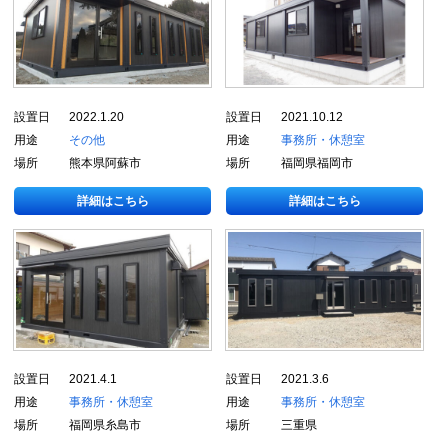
設置日
2022.1.20
設置日
2021.10.12
用途
その他
用途
事務所・休憩室
場所
熊本県阿蘇市
場所
福岡県福岡市
詳細はこちら
詳細はこちら
設置日
2021.4.1
設置日
2021.3.6
用途
事務所・休憩室
用途
事務所・休憩室
場所
福岡県糸島市
場所
三重県