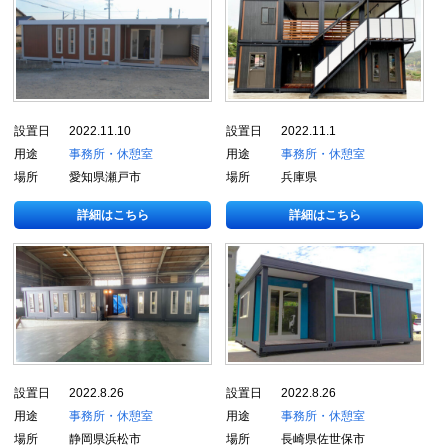
設置日
2022.11.10
設置日
2022.11.1
用途
事務所・休憩室
用途
事務所・休憩室
場所
愛知県瀬戸市
場所
兵庫県
詳細はこちら
詳細はこちら
設置日
2022.8.26
設置日
2022.8.26
用途
事務所・休憩室
用途
事務所・休憩室
場所
静岡県浜松市
場所
長崎県佐世保市