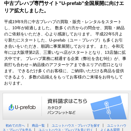
中古プレハブ専門サイト”U-prefab”全国展開に向けエ
リア拡大しました。
平成19年9月に中古プレハブの買取・販売・レンタルをスタート
し、10年が経過しました。 数多くの方からの問合せ、買取・納品
のご依頼をいただき、心より感謝しております。 平成22年5月よ
り新たにスタートした、U-prefab（ユー・プレハブ）も多くお引
き合いをいただき、順調に事業展開しております。 また、令和元
年には大阪堺第2店、三重いなべ店がスタートとなり、13店舗に拡
大中です。 プレハブ業務に精通する企業（弊社を含む9社）が、事
前打ち合わせ～納品後のアフターケアまで各エリアの窓口となり
ます。 できるだけ多くのお客様に、ご納得いただける商品を提供
できるよう、多数の品揃えをもってお客様のご来場をお待ちして
おります。
初めての方へ
商品一覧
ユニットハウス・プレハブを探す
ユニットハウ
ス・プレハブを売る
ユニットハウス・プレハブを見に行く
よくある質問