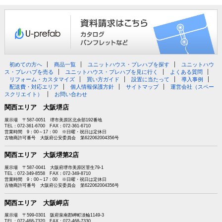
初めての方へ
商品一覧
ユニットハウス・プレハブを探す
ユニットハウ
ス・プレハブを売る
ユニットハウス・プレハブを見に行く
よくある質問
リフォーム・カスタマイズ
買い方ガイド
設置に当たって
導入事例
配送費・対応エリア
個人情報保護方針
サイトマップ
運営会社（スペー
スクリエイト）
お問い合わせ
関西エリア 大阪堺店
展示場 〒587-0051 堺市美原区北余部192番地
TEL：072-361-6700 FAX：072-361-6710
営業時間 9：00～17：00 ※日曜・祝日は定休日
古物商許可番号 大阪府公安委員会 第622062004356号
関西エリア 大阪堺第2店
展示場 〒587-0041 大阪府堺市美原区菅生79-1
TEL：072-349-8558 FAX：072-349-8710
営業時間 9：00～17：00 ※日曜・祝日は定休日
古物商許可番号 大阪府公安委員会 第622062004356号
関西エリア 大阪岬店
展示場 〒599-0301 阪府泉南郡岬町淡輪1149-3
TEL：072-468-7320 FAX：072-468-7330