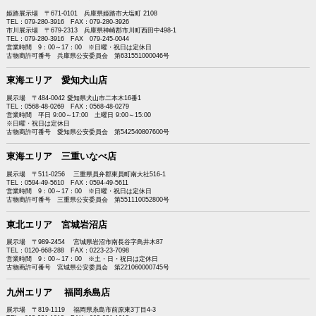
姫路展示場 〒671-0101 兵庫県姫路市大塩町 2108
TEL：079-280-3916 FAX：079-280-3926
市川展示場 〒679-2313 兵庫県神崎郡市川町西田中498-1
TEL：079-280-3916 FAX 079-245-0044
営業時間 9：00～17：00 ※日曜・祝日は定休日
古物商許可番号 兵庫県公安委員会 第631551000046号
東海エリア 愛知犬山店
展示場 〒484-0042 愛知県犬山市二本木16番1
TEL：0568-48-0269 FAX：0568-48-0279
営業時間 平日 9:00～17:00 土曜日 9:00～15:00
※日曜・祝日は定休日
古物商許可番号 愛知県公安委員会 第542540807600号
東海エリア 三重いなべ店
展示場 〒511-0256 三重県員弁郡東員町南大社516-1
TEL：0594-49-5610 FAX：0594-49-5611
営業時間 9：00～17：00 ※日曜・祝日は定休日
古物商許可番号 三重県公安委員会 第551110052800号
東北エリア 宮城岩沼店
展示場 〒989-2454 宮城県岩沼市南長谷字鳥井木87
TEL：0120-668-288 FAX：0223-23-7098
営業時間 9：00～17：00 ※土・日・祝日は定休日
古物商許可番号 宮城県公安委員会 第221060000745号
九州エリア 福岡糸島店
展示場 〒819-1119 福岡県糸島市前原東3丁目4-3