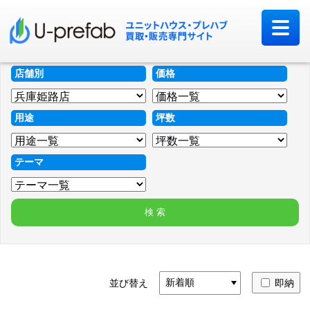
店舗別
価格
用途
坪数
テーマ
並び替え
即納