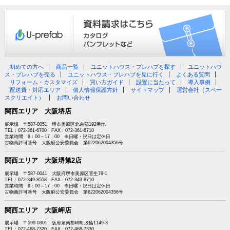
初めての方へ
商品一覧
ユニットハウス・プレハブを探す
ユニットハウ
ス・プレハブを売る
ユニットハウス・プレハブを見に行く
よくある質問
リフォーム・カスタマイズ
買い方ガイド
設置に当たって
導入事例
配送費・対応エリア
個人情報保護方針
サイトマップ
運営会社（スペー
スクリエイト）
お問い合わせ
関西エリア 大阪堺店
展示場 〒587-0051 堺市美原区北余部192番地
TEL：072-361-6700 FAX：072-361-6710
営業時間 9：00～17：00 ※日曜・祝日は定休日
古物商許可番号 大阪府公安委員会 第622062004356号
関西エリア 大阪堺第2店
展示場 〒587-0041 大阪府堺市美原区菅生79-1
TEL：072-349-8558 FAX：072-349-8710
営業時間 9：00～17：00 ※日曜・祝日は定休日
古物商許可番号 大阪府公安委員会 第622062004356号
関西エリア 大阪岬店
展示場 〒599-0301 阪府泉南郡岬町淡輪1149-3
TEL：072-468-7320 FAX：072-468-7330