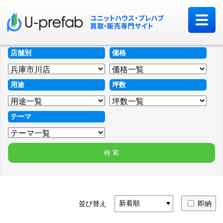
店舗別
価格
用途
坪数
テーマ
並び替え
即納