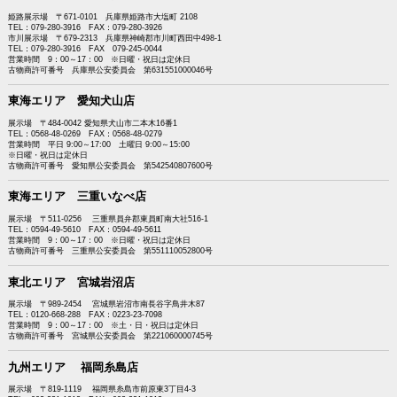
姫路展示場 〒671-0101 兵庫県姫路市大塩町 2108
TEL：079-280-3916 FAX：079-280-3926
市川展示場 〒679-2313 兵庫県神崎郡市川町西田中498-1
TEL：079-280-3916 FAX 079-245-0044
営業時間 9：00～17：00 ※日曜・祝日は定休日
古物商許可番号 兵庫県公安委員会 第631551000046号
東海エリア 愛知犬山店
展示場 〒484-0042 愛知県犬山市二本木16番1
TEL：0568-48-0269 FAX：0568-48-0279
営業時間 平日 9:00～17:00 土曜日 9:00～15:00
※日曜・祝日は定休日
古物商許可番号 愛知県公安委員会 第542540807600号
東海エリア 三重いなべ店
展示場 〒511-0256 三重県員弁郡東員町南大社516-1
TEL：0594-49-5610 FAX：0594-49-5611
営業時間 9：00～17：00 ※日曜・祝日は定休日
古物商許可番号 三重県公安委員会 第551110052800号
東北エリア 宮城岩沼店
展示場 〒989-2454 宮城県岩沼市南長谷字鳥井木87
TEL：0120-668-288 FAX：0223-23-7098
営業時間 9：00～17：00 ※土・日・祝日は定休日
古物商許可番号 宮城県公安委員会 第221060000745号
九州エリア 福岡糸島店
展示場 〒819-1119 福岡県糸島市前原東3丁目4-3