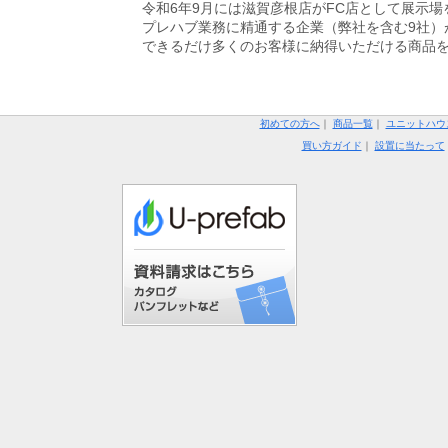
令和6年9月には滋賀彦根店がFC店として展示場
プレハブ業務に精通する企業（弊社を含む9社）
できるだけ多くのお客様に納得いただける商品
初めての方へ
｜
商品一覧
｜
ユニットハウ
買い方ガイド
｜
設置に当たって