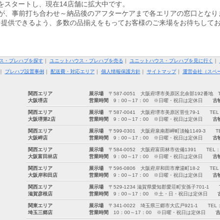
をスタートし、現在14店舗に拡大中です。
が、事前打ち合わせ～納品後のアフターケアまで各エリアの窓口となり
を提供できるよう、多数の品揃えをもってお客様のご来場をお待ちして
ス・プレハブを探す
｜
ユニットハウス・プレハブを売る
｜
ユニットハウス・プレハブを見に行く
｜
｜
プレハブ設置事例
｜
配送費・対応エリア
｜
個人情報保護方針
｜
サイトマップ
｜
運営会社（スペ
関西エリア
展示場
〒587-0051 大阪府堺市美原区北余部192番地 TEL：0
大阪堺店
営業時間
9：00～17：00 ※日曜・祝日は定休日
古
関西エリア
展示場
〒587-0041 大阪府堺市美原区菅生79-1 TEL：072-
大阪堺第2店
営業時間
9：00～17：00 ※日曜・祝日は定休日
古
関西エリア
展示場
〒599-0301 大阪府泉南郡岬町淡輪1149-3 TEL：07
大阪岬店
営業時間
9：00～17：00 ※日曜・祝日は定休日
古
関西エリア
展示場
〒584-0052 大阪府富田林市佐備1391 TEL：0721-
大阪富田林店
営業時間
9：00～17：00 ※日曜・祝日は定休日
古
関西エリア
展示場
〒596-0806 大阪府岸和田市摩湯町18-2 TEL：072-
大阪岸和田店
営業時間
9：00～17：00 ※日曜・祝日は定休日
古
関西エリア
展示場
〒529-1234 滋賀県愛知郡愛荘町安孫子701-1 TEL：0
滋賀彦根店
営業時間
9：00～17：00 ※土・日・祝日は定休日
関東エリア
展示場
〒341-0022 埼玉県三郷市大広戸921-1 TEL：0120
埼玉三郷店
営業時間
10：00～17：00 ※日曜・祝日は定休日