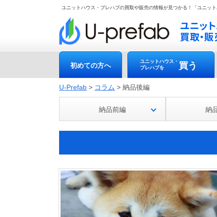
ユニットハウス・プレハブの買取や販売の情報が見つかる！「ユニット
ユニットハウス・
買う
初めての方へ
プレハブを
U-Prefab
>
コラム
>
納品後編
納品前編
納