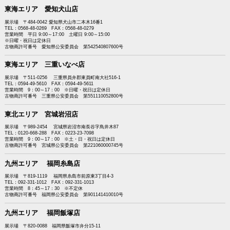
東海エリア 愛知犬山店
展示場 〒484-0042 愛知県犬山市二本木16番1
TEL：0568-48-0269 FAX：0568-48-0279
営業時間 平日 9:00～17:00 土曜日 9:00～15:00
※日曜・祝日は定休日
古物商許可番号 愛知県公安委員会 第542540807600号
東海エリア 三重いなべ店
展示場 〒511-0256 三重県員弁郡東員町南大社516-1
TEL：0594-49-5610 FAX：0594-49-5611
営業時間 9：00～17：00 ※日曜・祝日は定休日
古物商許可番号 三重県公安委員会 第551110052800号
東北エリア 宮城岩沼店
展示場 〒989-2454 宮城県岩沼市南長谷字鳥井木87
TEL：0120-668-288 FAX：0223-23-7098
営業時間 9：00～17：00 ※土・日・祝日は定休日
古物商許可番号 宮城県公安委員会 第221060000745号
九州エリア 福岡糸島店
展示場 〒819-1119 福岡県糸島市前原東3丁目4-3
TEL：092-331-1012 FAX：092-331-1013
営業時間 8：45～17：30 ※不定休
古物商許可番号 福岡県公安委員会 第901141410010号
九州エリア 福岡飯塚店
展示場 〒820-0088 福岡県飯塚市弁分15-11