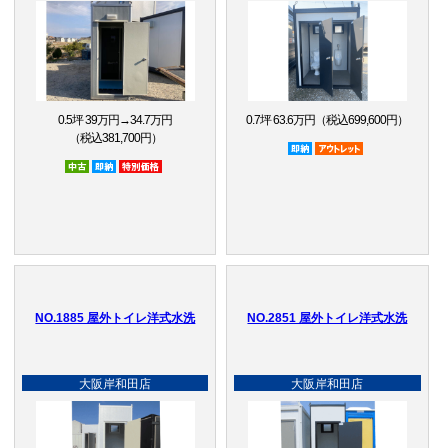
0.5坪 39万円→34.7万円
0.7坪 63.6万円（税込699,600円）
（税込381,700円）
即納品
アウトレット品
中古
即納品
特別価格
NO.1885 屋外トイレ洋式水洗
NO.2851 屋外トイレ洋式水洗
大阪岸和田店
大阪岸和田店