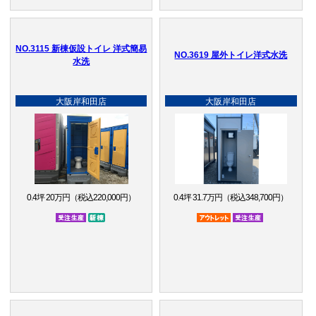
NO.3115 新棟仮設トイレ 洋式簡易
NO.3619 屋外トイレ洋式水洗
水洗
大阪岸和田店
大阪岸和田店
0.4坪 20万円（税込220,000円）
0.4坪 31.7万円（税込348,700円）
受注生産品
新棟
アウトレット品
受注生産品