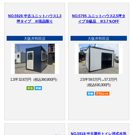
NO.5926 中古ユニットハウス1.3
NO.5795 ユニットハウス2.5坪タ
坪タイプ ※現品限り
イプ B級品 ※3.7％OFF
大阪岸和田店
大阪岸和田店
1.3坪 32.8万円（税込360,800円）
2.5坪 59.5万円→57.3万円
（税込630,300円）
中古
即納品
即納品
アウトレット品
NO.5918 中古屋外トイレ洋式水洗