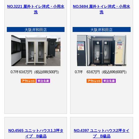
NO.3221 屋外トイレ洋式・小用水
NO.5694 屋外トイレ洋式・小用水
洗
洗
大阪岸和田店
大阪岸和田店
0.7坪 63.6万円（税込699,500円）
0.7坪 63.6万円（税込699,600円）
アウトレット品
受注生産品
アウトレット品
受注生産品
NO.4565 ユニットハウス1.3坪タ
NO.4397 ユニットハウス2坪タイ
イプ B級品
プ B級品