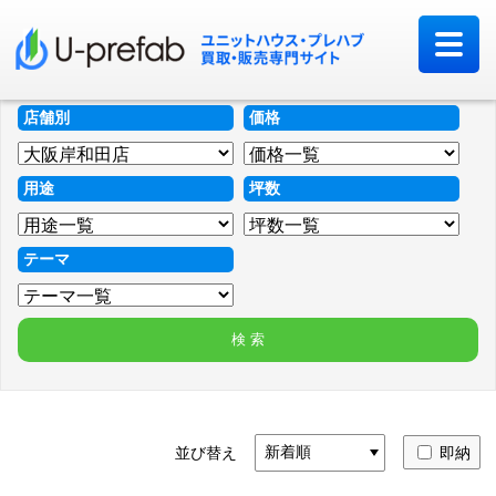
店舗別
価格
用途
坪数
テーマ
並び替え
即納