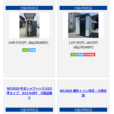
大阪岸和田店
大阪岸和田店
0.4坪 27.6万円（税込303,600円）
1.1坪 78万円→69.4万円
（税込763,400円）
中古
即納品
中古
即納品
特別価格
NO.5519 中古シャワーハウス0.5
NO.3620 屋外トイレ洋式・小用水
坪タイプ ※11％OFF ※現品限
洗
り
大阪岸和田店
大阪岸和田店