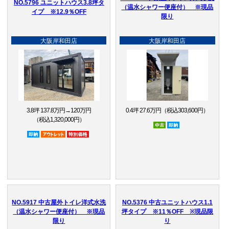
NO.5796 ユニットハウス3.8坪タ
（温水シャワー便座付） ※現品
イプ ※12.9％OFF
限り
大阪岸和田店
大阪岸和田店
3.8坪 137.8万円→120万円
0.4坪 27.6万円（税込303,600円）
（税込1,320,000円）
中古
即納品
即納品
アウトレット品
特別価格
NO.5917 中古屋外トイレ洋式水洗
NO.5376 中古ユニットハウス1.1
（温水シャワー便座付） ※現品
坪タイプ ※11％OFF ※現品限
限り
り