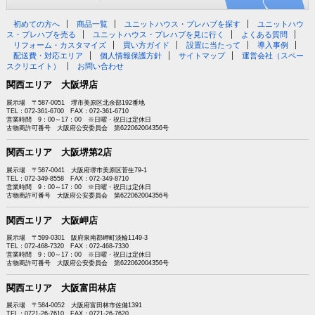
初めての方へ
商品一覧
ユニットハウス・プレハブを探す
ユニットハウ
ス・プレハブを売る
ユニットハウス・プレハブを見に行く
よくある質問
リフォーム・カスタマイズ
買い方ガイド
設置に当たって
導入事例
配送費・対応エリア
個人情報保護方針
サイトマップ
運営会社（スペー
スクリエイト）
お問い合わせ
関西エリア 大阪堺店
展示場 〒587-0051 堺市美原区北余部192番地
TEL：072-361-6700 FAX：072-361-6710
営業時間 9：00～17：00 ※日曜・祝日は定休日
古物商許可番号 大阪府公安委員会 第622062004356号
関西エリア 大阪堺第2店
展示場 〒587-0041 大阪府堺市美原区菅生79-1
TEL：072-349-8558 FAX：072-349-8710
営業時間 9：00～17：00 ※日曜・祝日は定休日
古物商許可番号 大阪府公安委員会 第622062004356号
関西エリア 大阪岬店
展示場 〒599-0301 阪府泉南郡岬町淡輪1149-3
TEL：072-468-7320 FAX：072-468-7330
営業時間 9：00～17：00 ※日曜・祝日は定休日
古物商許可番号 大阪府公安委員会 第622062004356号
関西エリア 大阪富田林店
展示場 〒584-0052 大阪府富田林市佐備1391
TEL：0721-26-7610 FAX：0721-26-7620