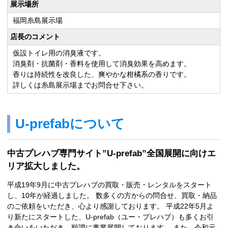
展示場所
福岡糸島展示場
店長のコメント
仮設トイレ用の消臭液です。
消臭剤・抗菌剤・香料を使用して消臭効果を高めます。
香りは持続性を改良した、爽やかな柑橘系の香りです。
詳しくは糸島展示場までお問合せ下さい。
U-prefabについて
中古プレハブ専門サイト”U-prefab”全国展開に向けエ
リア拡大しました。
平成19年9月に中古プレハブの買取・販売・レンタルをスタート
し、10年が経過しました。 数多くの方からの問合せ、買取・納品
のご依頼をいただき、心より感謝しております。 平成22年5月よ
り新たにスタートした、U-prefab（ユー・プレハブ）も多くお引
き合いをいただき、順調に事業展開しております。 また、令和元