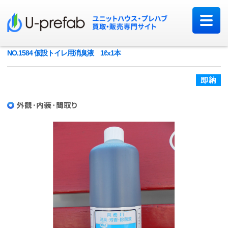
NO.1584 仮設トイレ用消臭液 1ℓx1本
即