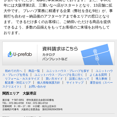
年には大阪堺第2店、三重いなべ店がスタートとなり、13店舗に拡
大中です。 プレハブ業務に精通する企業（弊社を含む9社）が、事
前打ち合わせ～納品後のアフターケアまで各エリアの窓口となり
ます。 できるだけ多くのお客様に、ご納得いただける商品を提供
できるよう、多数の品揃えをもってお客様のご来場をお待ちして
おります。
初めての方へ
商品一覧
ユニットハウス・プレハブを探す
ユニットハウ
ス・プレハブを売る
ユニットハウス・プレハブを見に行く
よくある質問
リフォーム・カスタマイズ
買い方ガイド
設置に当たって
導入事例
配送費・対応エリア
個人情報保護方針
サイトマップ
運営会社（スペー
スクリエイト）
お問い合わせ
関西エリア 大阪堺店
展示場 〒587-0051 堺市美原区北余部192番地
TEL：072-361-6700 FAX：072-361-6710
営業時間 9：00～17：00 ※日曜・祝日は定休日
古物商許可番号 大阪府公安委員会 第622062004356号