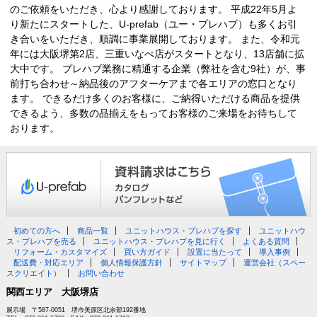
のご依頼をいただき、心より感謝しております。 平成22年5月よ
り新たにスタートした、U-prefab（ユー・プレハブ）も多くお引
き合いをいただき、順調に事業展開しております。 また、令和元
年には大阪堺第2店、三重いなべ店がスタートとなり、13店舗に拡
大中です。 プレハブ業務に精通する企業（弊社を含む9社）が、事
前打ち合わせ～納品後のアフターケアまで各エリアの窓口となり
ます。 できるだけ多くのお客様に、ご納得いただける商品を提供
できるよう、多数の品揃えをもってお客様のご来場をお待ちして
おります。
初めての方へ
商品一覧
ユニットハウス・プレハブを探す
ユニットハウ
ス・プレハブを売る
ユニットハウス・プレハブを見に行く
よくある質問
リフォーム・カスタマイズ
買い方ガイド
設置に当たって
導入事例
配送費・対応エリア
個人情報保護方針
サイトマップ
運営会社（スペー
スクリエイト）
お問い合わせ
関西エリア 大阪堺店
展示場 〒587-0051 堺市美原区北余部192番地