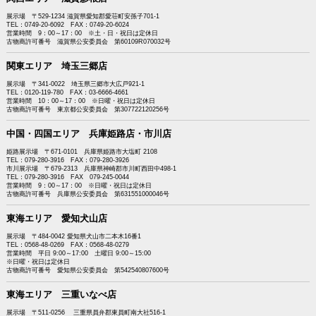
展示場 〒529-1234 滋賀県愛知郡愛荘町安孫子701-1
TEL：0749-20-6092 FAX：0749-20-6024
営業時間 9：00～17：00 ※土・日・祝日は定休日
古物商許可番号 滋賀県公安委員会 第60109R070032号
関東エリア 埼玉三郷店
展示場 〒341-0022 埼玉県三郷市大広戸921-1
TEL：0120-119-780 FAX：03-6666-4661
営業時間 10：00～17：00 ※日曜・祝日は定休日
古物商許可番号 東京都公安委員会 第307722120256号
中国・四国エリア 兵庫姫路店・市川店
姫路展示場 〒671-0101 兵庫県姫路市大塩町 2108
TEL：079-280-3916 FAX：079-280-3926
市川展示場 〒679-2313 兵庫県神崎郡市川町西田中498-1
TEL：079-280-3916 FAX 079-245-0044
営業時間 9：00～17：00 ※日曜・祝日は定休日
古物商許可番号 兵庫県公安委員会 第631551000046号
東海エリア 愛知犬山店
展示場 〒484-0042 愛知県犬山市二本木16番1
TEL：0568-48-0269 FAX：0568-48-0279
営業時間 平日 9:00～17:00 土曜日 9:00～15:00
※日曜・祝日は定休日
古物商許可番号 愛知県公安委員会 第542540807600号
東海エリア 三重いなべ店
展示場 〒511-0256 三重県員弁郡東員町南大社516-1