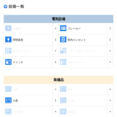
電気設備
×
1
分電盤
ブレーカー
1
1
照明器具
室内コンセント
×
×
防水コンセント
エアコン用コンセント
1
×
スイッチ
防水スイッチ
装備品
×
×
大窓
中窓
1
×
小窓
FIX窓
×
×
その他窓
換気扇