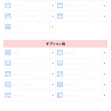
×
×
ガラリ
床素地（コンパネ）
×
×
クッションフロア貼
タイルカーペット貼
×
フローリング
オプション品
×
×
窓網戸
窓用面格子
×
×
窓シャッター
出入口シャッター
×
×
内部カウンター
外部カウンター
×
×
温水シャワー便座
出入口ひさし
×
×
玄関デッキ
鼻隠し（面）