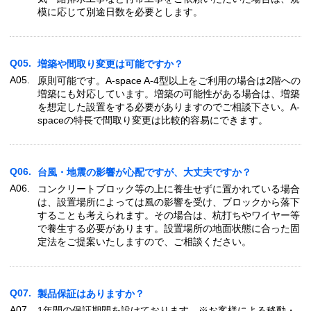
模に応じて別途日数を必要とします。
Q05.
増築や間取り変更は可能ですか？
A05.
原則可能です。A-space A-4型以上をご利用の場合は2階への
増築にも対応しています。増築の可能性がある場合は、増築
を想定した設置をする必要がありますのでご相談下さい。A-
spaceの特長で間取り変更は比較的容易にできます。
Q06.
台風・地震の影響が心配ですが、大丈夫ですか？
A06.
コンクリートブロック等の上に養生せずに置かれている場合
は、設置場所によっては風の影響を受け、ブロックから落下
することも考えられます。その場合は、杭打ちやワイヤー等
で養生する必要があります。設置場所の地面状態に合った固
定法をご提案いたしますので、ご相談ください。
Q07.
製品保証はありますか？
A07.
1年間の保証期間を設けております。※お客様による移動・