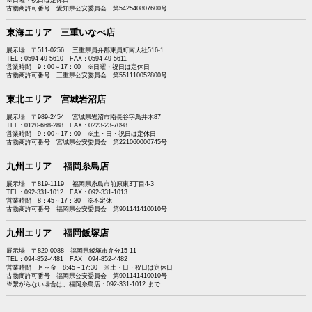
古物商許可番号 愛知県公安委員会 第542540807600号
東海エリア 三重いなべ店
展示場 〒511-0256 三重県員弁郡東員町南大社516-1
TEL：0594-49-5610 FAX：0594-49-5611
営業時間 9：00～17：00 ※日曜・祝日は定休日
古物商許可番号 三重県公安委員会 第551110052800号
東北エリア 宮城岩沼店
展示場 〒989-2454 宮城県岩沼市南長谷字鳥井木87
TEL：0120-668-288 FAX：0223-23-7098
営業時間 9：00～17：00 ※土・日・祝日は定休日
古物商許可番号 宮城県公安委員会 第221060000745号
九州エリア 福岡糸島店
展示場 〒819-1119 福岡県糸島市前原東3丁目4-3
TEL：092-331-1012 FAX：092-331-1013
営業時間 8：45～17：30 ※不定休
古物商許可番号 福岡県公安委員会 第901141410010号
九州エリア 福岡飯塚店
展示場 〒820-0088 福岡県飯塚市弁分15-11
TEL：094-852-4481 FAX 094-852-4482
営業時間 月～金 8:45～17:30 ※土・日・祝日は定休日
古物商許可番号 福岡県公安委員会 第901141410010号
※繋がらない場合は、福岡糸島店：092-331-1012 まで