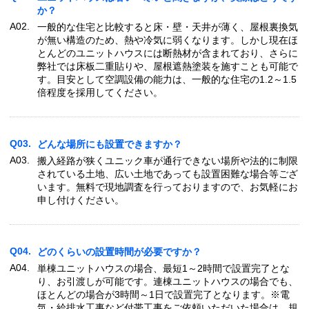
か？
A02.
一般的な住宅と比較すると床・壁・天井が薄く、屋根裏換気
が無い構造のため、熱や冷気に弱くなります。しかし現在ほ
とんどのユニットハウスには断熱材が含まれており、さらに
弊社では床板二重貼りや、屋根遮熱塗装を施すことも可能で
す。目安として空調設備の能力は、一般的な住宅の1.2～1.5
倍程度を採用してください。
Q03.
どんな場所にも設置できますか？
A03.
搬入経路が狭くユニック車が通行できない場所や法的に制限
されている土地、広い土地であっても設置困難な場合等ござ
います。無料で現地調査を行っておりますので、お気軽にお
申し付けください。
Q04.
どのくらいの設置時間が必要ですか？
A04.
単棟ユニットハウスの場合、最短1～2時間で設置完了とな
り、お引渡しが可能です。連棟ユニットハウスの場合でも、
ほとんどの場合が3時間～1日で設置完了となります。※電
気・給排水工事など付帯工事をご依頼いただいた場合は、規