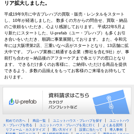
リア拡大しました。
平成19年9月に中古プレハブの買取・販売・レンタルをスタート
し、10年が経過しました。 数多くの方からの問合せ、買取・納品
のご依頼をいただき、心より感謝しております。 平成22年5月よ
り新たにスタートした、U-prefab（ユー・プレハブ）も多くお引
き合いをいただき、順調に事業展開しております。 また、令和元
年には大阪堺第2店、三重いなべ店がスタートとなり、13店舗に拡
大中です。 プレハブ業務に精通する企業（弊社を含む9社）が、事
前打ち合わせ～納品後のアフターケアまで各エリアの窓口となり
ます。 できるだけ多くのお客様に、ご納得いただける商品を提供
できるよう、多数の品揃えをもってお客様のご来場をお待ちして
おります。
初めての方へ
商品一覧
ユニットハウス・プレハブを探す
ユニットハウ
ス・プレハブを売る
ユニットハウス・プレハブを見に行く
よくある質問
リフォーム・カスタマイズ
買い方ガイド
設置に当たって
導入事例
配送費・対応エリア
個人情報保護方針
サイトマップ
運営会社（スペー