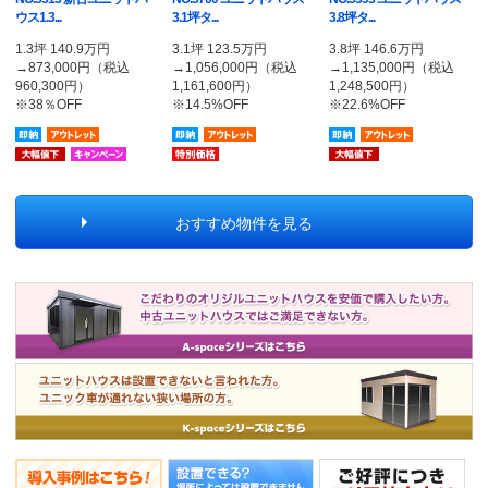
ウス1.3...
3.1坪タ...
3.8坪タ...
1.3坪 140.9万円
3.1坪 123.5万円
3.8坪 146.6万円
→873,000円（税込
→1,056,000円（税込
→1,135,000円（税込
960,300円）
1,161,600円）
1,248,500円）
※38％OFF
※14.5%OFF
※22.6%OFF
即納品
アウトレット品
即納品
アウトレット品
即納品
アウトレッ
大幅値下
キャンペーン商品
特別価格
大幅値下
おすすめ物件を見る