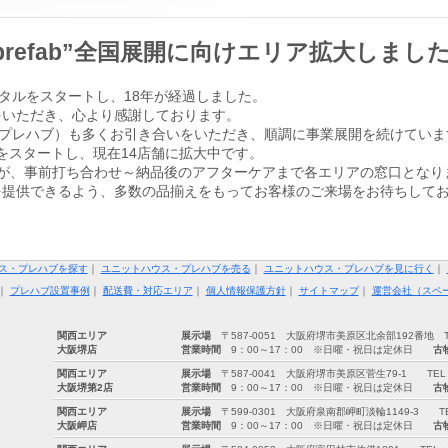
prefab”全国展開に向けエリア拡大しまし
タルをスタートし、18年が経過しました。
をいただき、心より感謝しております。
（ユー・プレハブ）も多くお引き合いをいただき、順調に事業展開を続けてい
をスタートし、現在14店舗に拡大中です。
が、事前打ち合わせ～納品後のアフターケアまで各エリアの窓口となり
を提供できるよう、多数の品揃えをもってお客様のご来場をお待ちして
ス・プレハブを探す
｜
ユニットハウス・プレハブを売る
｜
ユニットハウス・プレハブを見に行く
｜
｜
プレハブ設置事例
｜
配送費・対応エリア
｜
個人情報保護方針
｜
サイトマップ
｜
運営会社（スペ
関西エリア
展示場
〒587-0051 大阪府堺市美原区北余部192番地 TEL：0
大阪堺店
営業時間
9：00～17：00 ※日曜・祝日は定休日
古
関西エリア
展示場
〒587-0041 大阪府堺市美原区菅生79-1 TEL：072-
大阪堺第2店
営業時間
9：00～17：00 ※日曜・祝日は定休日
古
関西エリア
展示場
〒599-0301 大阪府泉南郡岬町淡輪1149-3 TEL：07
大阪岬店
営業時間
9：00～17：00 ※日曜・祝日は定休日
古