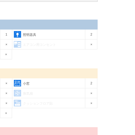
1
2
照明器具
×
×
エアコン用コンセント
×
×
2
小窓
×
×
換気扇
×
×
クッションフロア貼
×