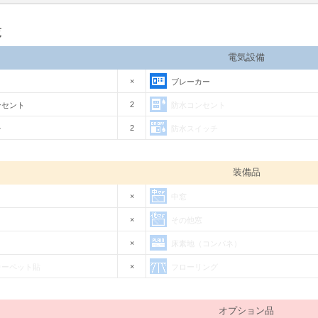
覧
電気設備
×
ブレーカー
2
ンセント
防水コンセント
2
チ
防水スイッチ
装備品
×
中窓
×
その他窓
×
床素地（コンパネ）
×
カーペット貼
フローリング
オプション品