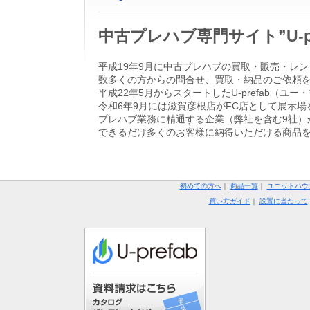
中古プレハブ専門サイト”U-
平成19年9月に中古プレハブの買取・販売・レン
数多くの方からの問合せ、買取・納品のご依頼
平成22年5月からスタートしたU-prefab
令和6年9月には滋賀彦根店がFC店として展示場
プレハブ業務に精通する企業（弊社を含む9社）
できるだけ多くのお客様に納得いただける商品
初めての方へ
｜
商品一覧
｜
ユニットハウ
買い方ガイド
｜
設置に当たって