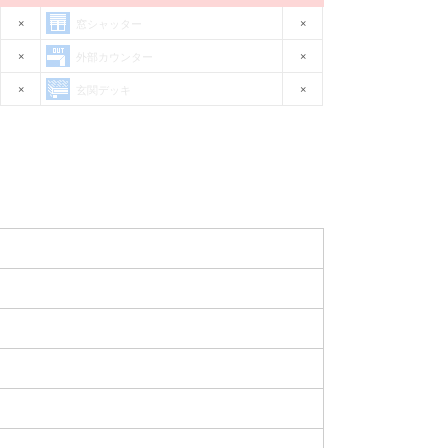
×
×
窓シャッター
×
×
外部カウンター
×
×
玄関デッキ