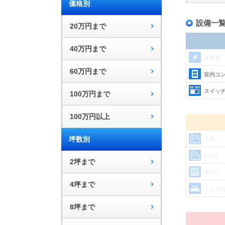
価格別
設備一
20万円まで
40万円まで
分電盤
60万円まで
室内コ
スイッ
100万円まで
100万円以上
坪数別
大窓
FIX窓
2坪まで
ガラリ
4坪まで
タイル
8坪まで