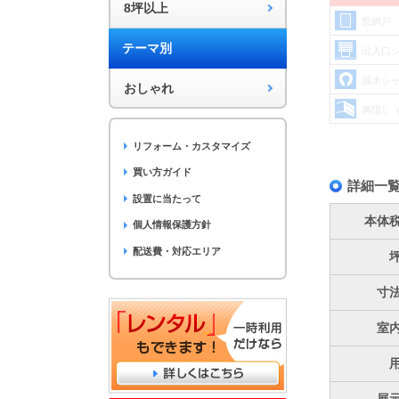
8坪以上
窓網戸
テーマ別
出入口
温水シ
おしゃれ
鼻隠し
リフォーム・カスタマイズ
買い方ガイド
詳細一
設置に当たって
本体
個人情報保護方針
配送費・対応エリア
寸
室