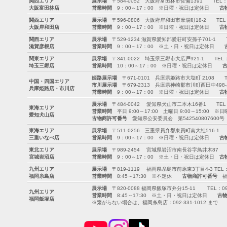
関西エリア
展示場
〒584-0052 大阪府富田林市佐備1391 TEL：0721-
大阪富田林店
営業時間
9：00～17：00 ※日曜・祝日は定休日
古
関西エリア
展示場
〒596-0806 大阪府岸和田市摩湯町18-2 TEL：072-
大阪岸和田店
営業時間
9：00～17：00 ※日曜・祝日は定休日
古
関西エリア
展示場
〒529-1234 滋賀県愛知郡愛荘町安孫子701-1 TEL：0
滋賀彦根店
営業時間
9：00～17：00 ※土・日・祝日は定休日
関東エリア
展示場
〒341-0022 埼玉県三郷市大広戸921-1 TEL：0120
埼玉三郷店
営業時間
10：00～17：00 ※日曜・祝日は定休日
姫路展示場
〒671-0101 兵庫県姫路市大塩町 2108 TEL：0
中国・四国エリア
市川展示場
〒679-2313 兵庫県神崎郡市川町西田中498-1 T
兵庫姫路店・市川店
営業時間
9：00～17：00 ※日曜・祝日は定休日
古
展示場
〒484-0042 愛知県犬山市二本木16番1 TEL：0568
東海エリア
営業時間
平日 9:00～17:00 土曜日 9:00～15:00 
愛知犬山店
古物商許可番号
愛知県公安委員会 第542540807600号
東海エリア
展示場
〒511-0256 三重県員弁郡東員町南大社516-1 TEL：
三重いなべ店
営業時間
9：00～17：00 ※日曜・祝日は定休日
古
東北エリア
展示場
〒989-2454 宮城県岩沼市南長谷字鳥井木87 TEL：0
宮城岩沼店
営業時間
9：00～17：00 ※土・日・祝日は定休日
古
九州エリア
展示場
〒819-1119 福岡県糸島市前原東3丁目4-3 TEL：092
福岡糸島店
営業時間
8:45～17:30 ※不定休
古物商許可番号
福岡
展示場
〒820-0088 福岡県飯塚市弁分15-11 TEL：094-8
九州エリア
営業時間
8:45～17:30 ※土・日・祝日は定休日
古
福岡飯塚店
※繋がらない場合は、福岡糸島店：092-331-1012 まで