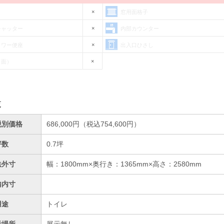
×
窓用面格子
×
シャッター
内部カウンター
×
ャワー便座
出入口ひさし
×
（面）
覧
税別価格
686,000円（税込754,600円）
坪数
0.7坪
法外寸
幅：1800mm×奥行き：1365mm×高さ：2580mm
内内寸
用途
トイレ