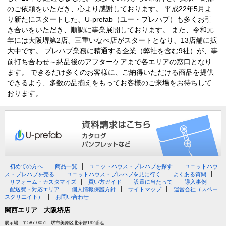
のご依頼をいただき、心より感謝しております。 平成22年5月よ
り新たにスタートした、U-prefab（ユー・プレハブ）も多くお引
き合いをいただき、順調に事業展開しております。 また、令和元
年には大阪堺第2店、三重いなべ店がスタートとなり、13店舗に拡
大中です。 プレハブ業務に精通する企業（弊社を含む9社）が、事
前打ち合わせ～納品後のアフターケアまで各エリアの窓口となり
ます。 できるだけ多くのお客様に、ご納得いただける商品を提供
できるよう、多数の品揃えをもってお客様のご来場をお待ちして
おります。
初めての方へ
商品一覧
ユニットハウス・プレハブを探す
ユニットハウ
ス・プレハブを売る
ユニットハウス・プレハブを見に行く
よくある質問
リフォーム・カスタマイズ
買い方ガイド
設置に当たって
導入事例
配送費・対応エリア
個人情報保護方針
サイトマップ
運営会社（スペー
スクリエイト）
お問い合わせ
関西エリア 大阪堺店
展示場 〒587-0051 堺市美原区北余部192番地