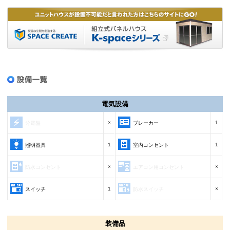
電気設備
×
1
分電盤
ブレーカー
1
1
照明器具
室内コンセント
×
×
防水コンセント
エアコン用コンセント
1
×
スイッチ
防水スイッチ
装備品