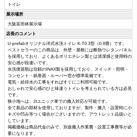
トイレ
展示場所
大阪富田林展示場
店長のコメント
U-prefabオリジナル洋式水洗トイレ K-T0.3型（0.8畳）です。
ベストセラーのこの商品は、外壁・屋根には断熱ウレタンパネル
を採用しており、よくあるポリエチレン製とは清潔感と使用時の
安心感が段違いです。
水洗便器類は信頼のINAX製を採用しており、スイッチ・照明・
コンセント・紙巻器・ルーバー窓が標準装備です。
電気・給排水の工事をすればすぐにご利用可能です。
おしゃれで安心感のひと味違うトイレを考えられている方は必見
です。
狭小地へは、2tユニック車での搬入対応が可能です。
全て新品の部材を使用しておりますが、製作・搬入・設置時に小
キズや凹み等つく場合がございますので、アウトレット品扱いと
しています。
掲載価格は商品代金のみで、別途搬入作業費・設置工事費等が必
要になります。