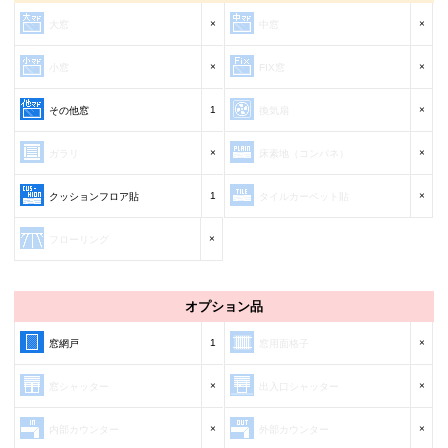
×
×
大窓
中窓
×
×
小窓
FIX窓
1
×
その他窓
換気扇
×
×
ガラリ
床素地（コンパネ）
1
×
クッションフロア貼
タイルカーペット貼
×
フローリング
オプション品
1
×
窓網戸
窓用面格子
×
×
窓シャッター
出入口シャッター
×
×
内部カウンター
外部カウンター