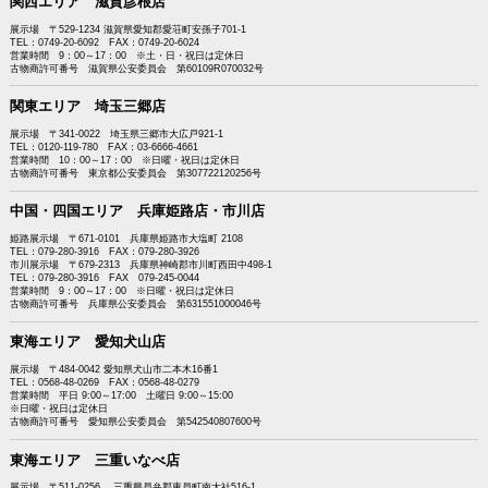
関西エリア 滋賀彦根店
展示場 〒529-1234 滋賀県愛知郡愛荘町安孫子701-1
TEL：0749-20-6092 FAX：0749-20-6024
営業時間 9：00～17：00 ※土・日・祝日は定休日
古物商許可番号 滋賀県公安委員会 第60109R070032号
関東エリア 埼玉三郷店
展示場 〒341-0022 埼玉県三郷市大広戸921-1
TEL：0120-119-780 FAX：03-6666-4661
営業時間 10：00～17：00 ※日曜・祝日は定休日
古物商許可番号 東京都公安委員会 第307722120256号
中国・四国エリア 兵庫姫路店・市川店
姫路展示場 〒671-0101 兵庫県姫路市大塩町 2108
TEL：079-280-3916 FAX：079-280-3926
市川展示場 〒679-2313 兵庫県神崎郡市川町西田中498-1
TEL：079-280-3916 FAX 079-245-0044
営業時間 9：00～17：00 ※日曜・祝日は定休日
古物商許可番号 兵庫県公安委員会 第631551000046号
東海エリア 愛知犬山店
展示場 〒484-0042 愛知県犬山市二本木16番1
TEL：0568-48-0269 FAX：0568-48-0279
営業時間 平日 9:00～17:00 土曜日 9:00～15:00
※日曜・祝日は定休日
古物商許可番号 愛知県公安委員会 第542540807600号
東海エリア 三重いなべ店
展示場 〒511-0256 三重県員弁郡東員町南大社516-1