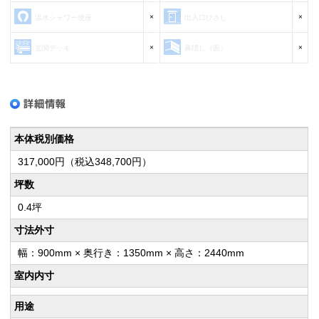
×
×
温水シャワー便座
出入口ひさし
×
×
玄関デッキ
鼻隠し（面）
本体税別価格
317,000円（税込348,700円）
坪数
0.4坪
寸法外寸
幅：900mm × 奥行き：1350mm × 高さ：2440mm
室内内寸
用途