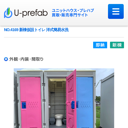
NO.4169 新棟仮設トイレ 洋式簡易水洗
即納品
新