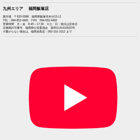
九州エリア 福岡飯塚店
展示場 〒820-0088 福岡県飯塚市弁分15-11
TEL：094-852-4481 FAX 094-852-4482
営業時間 月～金 8:45～17:30 ※土・日・祝日は定休日
古物商許可番号 福岡県公安委員会 第901141410010号
※繋がらない場合は、福岡糸島店：092-331-1012 まで