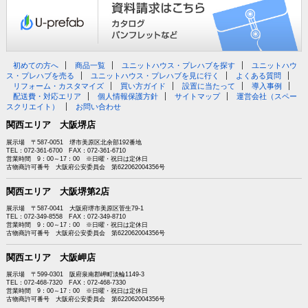
初めての方へ
商品一覧
ユニットハウス・プレハブを探す
ユニットハウ
ス・プレハブを売る
ユニットハウス・プレハブを見に行く
よくある質問
リフォーム・カスタマイズ
買い方ガイド
設置に当たって
導入事例
配送費・対応エリア
個人情報保護方針
サイトマップ
運営会社（スペー
スクリエイト）
お問い合わせ
関西エリア 大阪堺店
展示場 〒587-0051 堺市美原区北余部192番地
TEL：072-361-6700 FAX：072-361-6710
営業時間 9：00～17：00 ※日曜・祝日は定休日
古物商許可番号 大阪府公安委員会 第622062004356号
関西エリア 大阪堺第2店
展示場 〒587-0041 大阪府堺市美原区菅生79-1
TEL：072-349-8558 FAX：072-349-8710
営業時間 9：00～17：00 ※日曜・祝日は定休日
古物商許可番号 大阪府公安委員会 第622062004356号
関西エリア 大阪岬店
展示場 〒599-0301 阪府泉南郡岬町淡輪1149-3
TEL：072-468-7320 FAX：072-468-7330
営業時間 9：00～17：00 ※日曜・祝日は定休日
古物商許可番号 大阪府公安委員会 第622062004356号