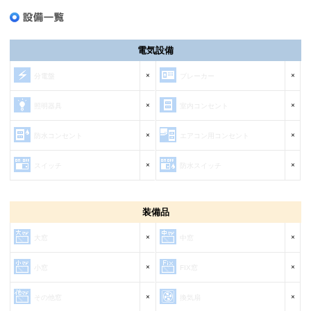
電気設備
×
×
分電盤
ブレーカー
×
×
照明器具
室内コンセント
×
×
防水コンセント
エアコン用コンセント
×
×
スイッチ
防水スイッチ
装備品
×
×
大窓
中窓
×
×
小窓
FIX窓
×
×
その他窓
換気扇