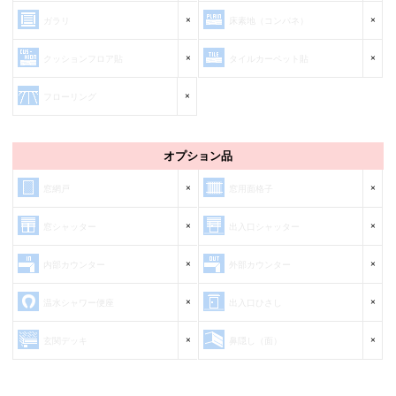
×
×
ガラリ
床素地（コンパネ）
×
×
クッションフロア貼
タイルカーペット貼
×
フローリング
オプション品
×
×
窓網戸
窓用面格子
×
×
窓シャッター
出入口シャッター
×
×
内部カウンター
外部カウンター
×
×
温水シャワー便座
出入口ひさし
×
×
玄関デッキ
鼻隠し（面）