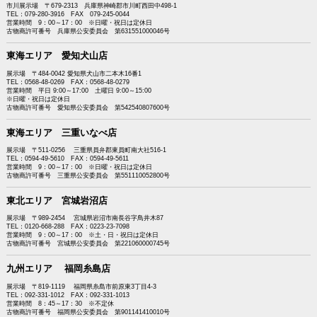
市川展示場 〒679-2313 兵庫県神崎郡市川町西田中498-1
TEL：079-280-3916 FAX 079-245-0044
営業時間 9：00～17：00 ※日曜・祝日は定休日
古物商許可番号 兵庫県公安委員会 第631551000046号
東海エリア 愛知犬山店
展示場 〒484-0042 愛知県犬山市二本木16番1
TEL：0568-48-0269 FAX：0568-48-0279
営業時間 平日 9:00～17:00 土曜日 9:00～15:00
※日曜・祝日は定休日
古物商許可番号 愛知県公安委員会 第542540807600号
東海エリア 三重いなべ店
展示場 〒511-0256 三重県員弁郡東員町南大社516-1
TEL：0594-49-5610 FAX：0594-49-5611
営業時間 9：00～17：00 ※日曜・祝日は定休日
古物商許可番号 三重県公安委員会 第551110052800号
東北エリア 宮城岩沼店
展示場 〒989-2454 宮城県岩沼市南長谷字鳥井木87
TEL：0120-668-288 FAX：0223-23-7098
営業時間 9：00～17：00 ※土・日・祝日は定休日
古物商許可番号 宮城県公安委員会 第221060000745号
九州エリア 福岡糸島店
展示場 〒819-1119 福岡県糸島市前原東3丁目4-3
TEL：092-331-1012 FAX：092-331-1013
営業時間 8：45～17：30 ※不定休
古物商許可番号 福岡県公安委員会 第901141410010号