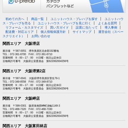
初めての方へ
商品一覧
ユニットハウス・プレハブを探す
ユニットハウ
ス・プレハブを売る
ユニットハウス・プレハブを見に行く
よくある質問
リフォーム・カスタマイズ
買い方ガイド
設置に当たって
導入事例
配送費・対応エリア
個人情報保護方針
サイトマップ
運営会社（スペー
スクリエイト）
お問い合わせ
関西エリア 大阪堺店
展示場 〒587-0051 堺市美原区北余部192番地
TEL：072-361-6700 FAX：072-361-6710
営業時間 9：00～17：00 ※日曜・祝日は定休日
古物商許可番号 大阪府公安委員会 第622062004356号
関西エリア 大阪堺第2店
展示場 〒587-0041 大阪府堺市美原区菅生79-1
TEL：072-349-8558 FAX：072-349-8710
営業時間 9：00～17：00 ※日曜・祝日は定休日
古物商許可番号 大阪府公安委員会 第622062004356号
関西エリア 大阪岬店
展示場 〒599-0301 阪府泉南郡岬町淡輪1149-3
TEL：072-468-7320 FAX：072-468-7330
営業時間 9：00～17：00 ※日曜・祝日は定休日
古物商許可番号 大阪府公安委員会 第622062004356号
関西エリア 大阪富田林店